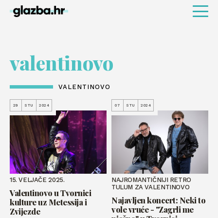
valentinovo
VALENTINOVO
29
STU
2024
07
STU
2024
15. VELJAČE 2025.
NAJROMANTIČNIJI RETRO
TULUM ZA VALENTINOVO
Valentinovo u Tvornici
Najavljen koncert: Neki to
kulture uz Metessija i
vole vruće - "Zagrli me
Zvijezde