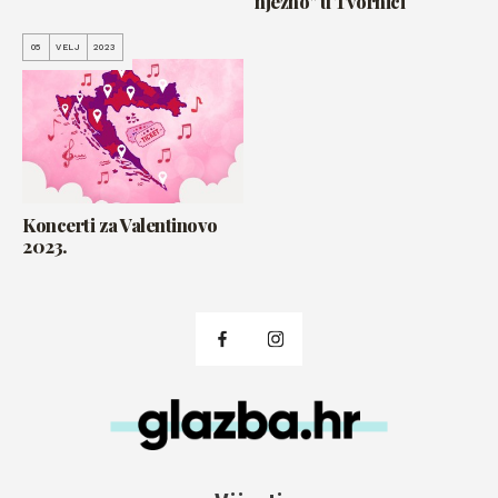
nježno" u Tvornici
05
VELJ
2023
Koncerti za Valentinovo
2023.