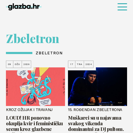
Zbeletron
ZBELETRON
09
OŽU
2026
17
TRA
2024
KROZ OŽUJAK I TRAVANJ
15. ROĐENDAN ZBELETRONA
LOUD! HR ponovno
Muškarci su u najavama
okuplja kvir i feminističku
svakog vikenda
scenu kroz glazbene
dominantni za DJ pultom.