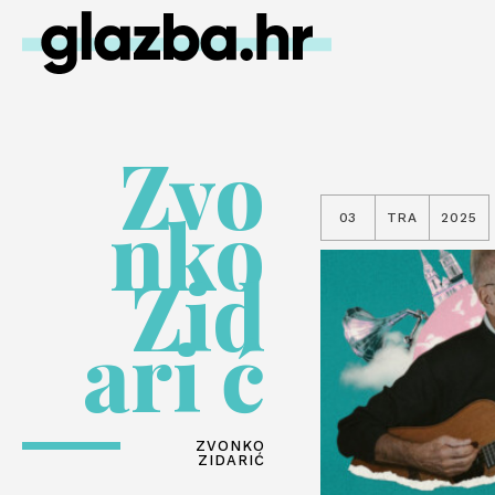
Zvo
nko
03
TRA
2025
Zid
ari ć
ZVONKO
ZIDARIĆ