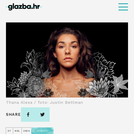
Thana Alexa / foto: Justin Bettman
SHARE
07
KOL
2024
VIJESTI