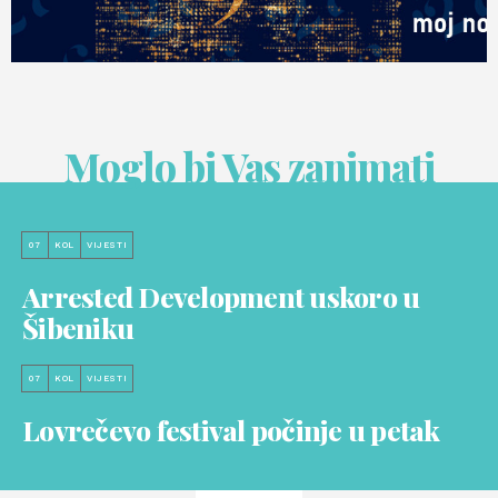
Moglo bi Vas zanimati
07
KOL
VIJESTI
Arrested Development uskoro u
Šibeniku
07
KOL
VIJESTI
Lovrečevo festival počinje u petak