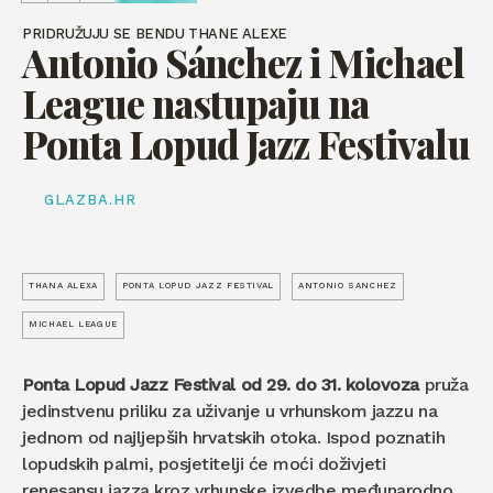
PRIDRUŽUJU SE BENDU THANE ALEXE
Antonio Sánchez i Michael
League nastupaju na
Ponta Lopud Jazz Festivalu
GLAZBA.HR
THANA ALEXA
PONTA LOPUD JAZZ FESTIVAL
ANTONIO SANCHEZ
MICHAEL LEAGUE
Ponta Lopud Jazz Festival
od 29. do 31. kolovoza
pruža
jedinstvenu priliku za uživanje u vrhunskom jazzu na
jednom od najljepših hrvatskih otoka. Ispod poznatih
lopudskih palmi, posjetitelji će moći doživjeti
renesansu jazza kroz vrhunske izvedbe međunarodno