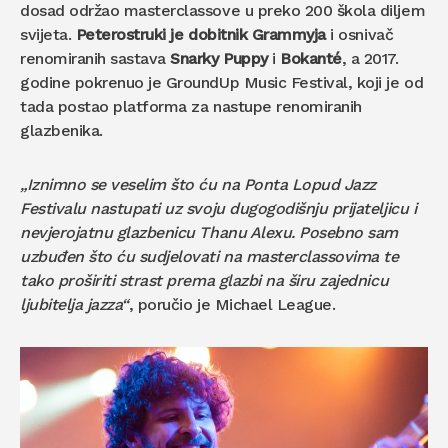
dosad održao masterclassove u preko 200 škola diljem
svijeta.
Peterostruki je dobitnik
Grammyja
i osnivač
renomiranih sastava
Snarky Puppy
i
Bokanté
, a 2017.
godine pokrenuo je GroundUp Music Festival, koji je od
tada postao platforma za nastupe renomiranih
glazbenika.
„Iznimno se veselim što ću na Ponta Lopud Jazz
Festivalu nastupati uz svoju dugogodišnju prijateljicu i
nevjerojatnu glazbenicu Thanu Alexu. Posebno sam
uzbuđen što ću sudjelovati na masterclassovima te
tako proširiti strast prema glazbi na širu zajednicu
ljubitelja jazza“
, poručio je Michael League.