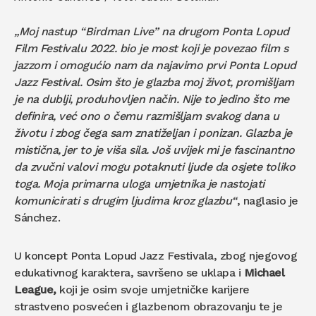
„Moj nastup “Birdman Live” na drugom Ponta Lopud
Film Festivalu 2022. bio je most koji je povezao film s
jazzom i omogućio nam da najavimo prvi Ponta Lopud
Jazz Festival. Osim što je glazba moj život, promišljam
je na dublji, produhovljen način. Nije to jedino što me
definira, već ono o čemu razmišljam svakog dana u
životu i zbog čega sam znatiželjan i ponizan. Glazba je
mistična, jer to je viša sila. Još uvijek mi je fascinantno
da zvučni valovi mogu potaknuti ljude da osjete toliko
toga. Moja primarna uloga umjetnika je nastojati
komunicirati s drugim ljudima kroz glazbu“
, naglasio je
Sánchez.
U koncept Ponta Lopud Jazz Festivala, zbog njegovog
edukativnog karaktera, savršeno se uklapa i
Michael
League,
koji je osim svoje umjetničke karijere
strastveno posvećen i glazbenom obrazovanju te je