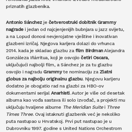
priznatih glazbenika.
Antonio Sánchez
je
četverostruki
dobitnik
Grammy
nagrade
i jedan od najcjenjenijih bubnjara u jazz svijetu,
a na Lopud donosi nevjerojatne vještine i inovativan
glazbeni izričaj. Njegova karijera dolazi do vrhunca
2014. kada je skladao glazbu za
film Birdman
Alejandra
Gonzáleza Iñárritua, koji je osvojio
četiri Oscara
,
uključujući najbolji film, a Sánchez je za tu glazbu
osvojio i nagradu
Grammy
te nominaciju za
Zlatni
globus za najbolju originalnu glazbu
. Njegovu karijeru
dodatno je obogatio rad na glazbi za HBO-ov
dokumentarni serijal
Anarhisti
. Autor je više od desetak
albuma kao vođa sastava ili solo izvođač, a projekti mu
uključuju hvaljene albume
The Meridian Suite
i
Three
Times Three
. Ovaj istaknuti glazbenik već je nekoliko
puta nastupao u Hrvatskoj. Prvi put nastupao je u
Dubrovniku 1997. godine s United Nations Orchestrom