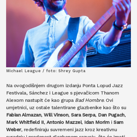
Michael League / foto: Shrey Gupta
Na ovogodišnjem drugom izdanju Ponta Lopud Jazz
Festivala, Sánchez i League s pjevačicom Thanom
Alexom nastupit će kao grupa
Bad Hombre
. Ovi
umjetnici, uz ostale talentirane glazbenike kao što su
Fabian Almazan
,
Will Vinson
,
Sara Serpa
,
Dan Pugach
,
Mark Whitfield II
,
Antonio Mazzei
,
Idan Morim
i
Sam
Weber
, redefiniraju suvremeni jazz kroz kreativnu
suradnju i predanost glazbenom razvoju, što će imati