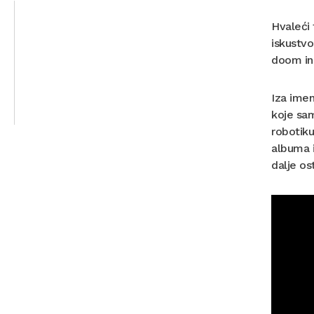
Hvaleći 
iskustvo
doom ind
Iza imen
koje sam
robotiku
albuma i
dalje os