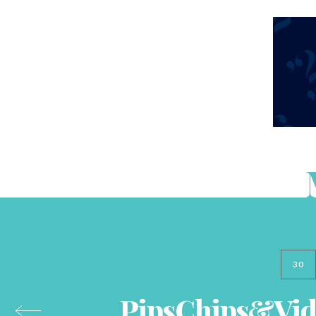
30
PipsChips&Vid