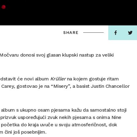
SHARE
Močvaru donosi svoj glasan klupski nastup za veliki
edstavit će novi album
Krüller
na kojem gostuje ritam
 Carey, gostovao je na “Misery”, a basist Justin Chancellor
alni album s ukupno osam pjesama kažu da samostalno stoji
k prizvuk uspoređujući zvuk nekih pjesama s onima Nine
d početka do kraja uvuče u svoju atmosferičnost, dok
 čini još posebnijim.