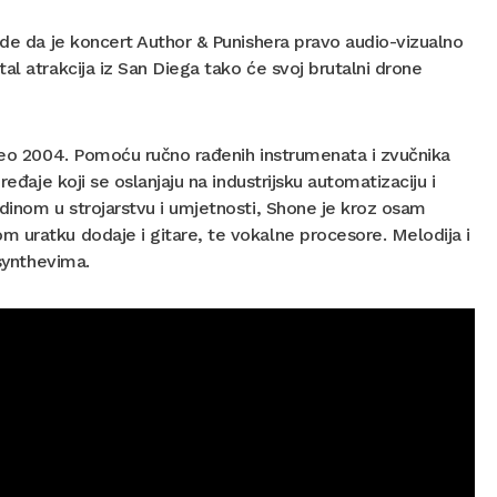
ode da je koncert Author & Punishera pravo audio-vizualno
al atrakcija iz San Diega tako će svoj brutalni drone
očeo 2004. Pomoću ručno rađenih instrumenata i zvučnika
eđaje koji se oslanjaju na industrijsku automatizaciju i
adinom u strojarstvu i umjetnosti, Shone je kroz osam
 uratku dodaje i gitare, te vokalne procesore. Melodija i
 synthevima.