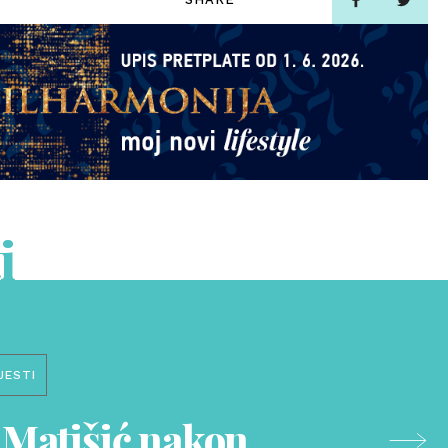
i
JESTI
Matišić nakon