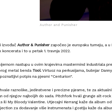
Author and Punisher
i izvođač
Author & Punisher
započeo je europsku turneju, a u 
 koncerata i to u petak 1. travnja 2022.
ijernom nastupu u ovim krajevima mastermind industriala pr
 prog metal benda
Tool
. Virtuoz na perkusijama, bubnjar Danny
poznatljivi potpis na pjesmi “Centurion“.
i hvale raznolike, jedinstvene i precizne pjesme, te za aktu
n od njegov najboljih do sada. Pitchfork hvali grunge alt-roc
ls ili My Bloody Valentine. Utjecajni Kerrang kaže da album o
jection za dodavanje više instrumenata i gostiju kaže da album