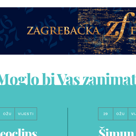
Moglo bi Vas zanimat
OŽU
VIJESTI
29
OŽU
VI
eoclips
Šimun 