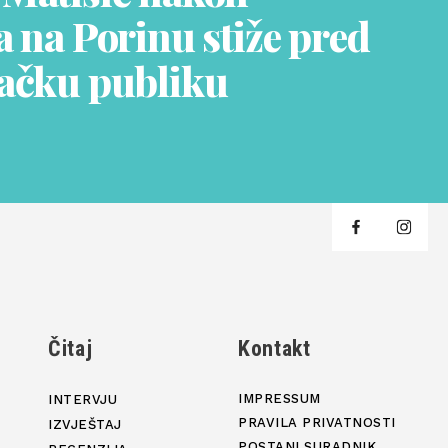
 na Porinu stiže pred
ačku publiku
j
Čitaj
Kontakt
IMPRESSUM
INTERVJU
PRAVILA PRIVATNOSTI
IZVJEŠTAJ
POSTANI SURADNIK