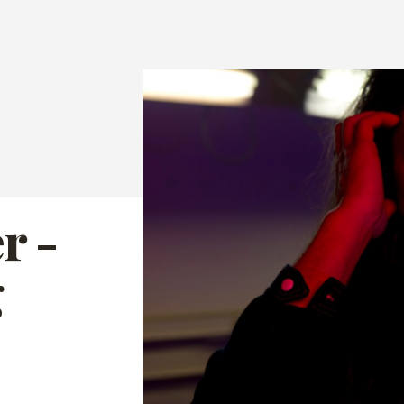
r -
g