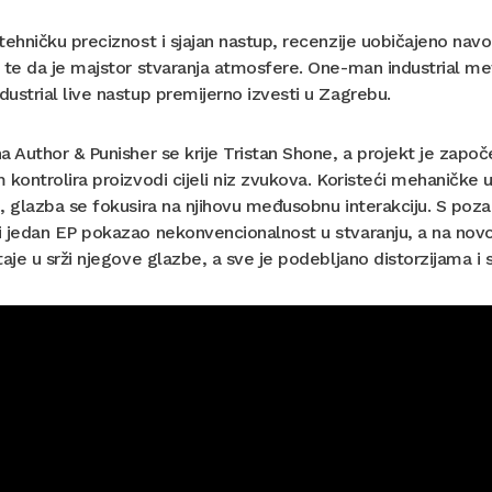
tehničku preciznost i sjajan nastup, recenzije uobičajeno nav
 te da je majstor stvaranja atmosfere. One-man industrial met
ustrial live nastup premijerno izvesti u Zagrebu.
a Author & Punisher se krije Tristan Shone, a projekt je zap
 kontrolira proizvodi cijeli niz zvukova. Koristeći mehaničke ur
, glazba se fokusira na njihovu međusobnu interakciju. S poz
 jedan EP pokazao nekonvencionalnost u stvaranju, a na novom
taje u srži njegove glazbe, a sve je podebljano distorzijama i