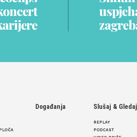
koncert
uspjeha
karijere
zagreb
Događanja
Slušaj & Gleda
REPLAY
PLOČA
PODCAST