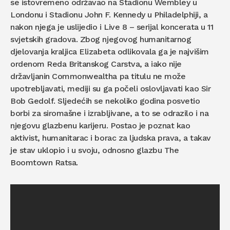
se istovremeno održavao na Stadionu Wembley u
Londonu i Stadionu John F. Kennedy u Philadelphiji, a
nakon njega je uslijedio i Live 8 – serijal koncerata u 11
svjetskih gradova. Zbog njegovog humanitarnog
djelovanja kraljica Elizabeta odlikovala ga je najvišim
ordenom Reda Britanskog Carstva, a iako nije
državljanin Commonwealtha pa titulu ne može
upotrebljavati, mediji su ga počeli oslovljavati kao Sir
Bob Gedolf. Sljedećih se nekoliko godina posvetio
borbi za siromašne i izrabljivane, a to se odrazilo i na
njegovu glazbenu karijeru. Postao je poznat kao
aktivist, humanitarac i borac za ljudska prava, a takav
je stav uklopio i u svoju, odnosno glazbu The
Boomtown Ratsa.