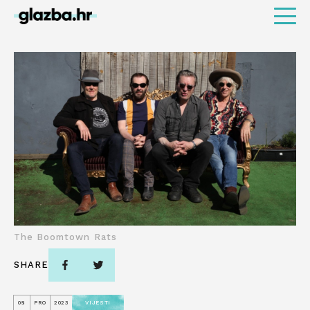
The Boomtown Rats
SHARE
08
PRO
2023
VIJESTI