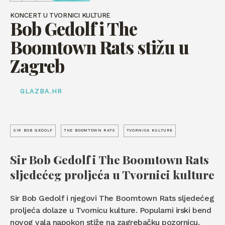
KONCERT U TVORNICI KULTURE
Bob Gedolf i The
Boomtown Rats stižu u
Zagreb
GLAZBA.HR
SIR BOB GEDOLF
THE BOOMTOWN RATS
TVORNICA KULTURE
Sir Bob Gedolf
i
The Boomtown Rats
sljedećeg proljeća u Tvornici kulture
Sir Bob Gedolf i njegovi The Boomtown Rats sljedećeg
proljeća dolaze u Tvornicu kulture. Popularni irski bend
novog vala napokon stiže na zagrebačku pozornicu.