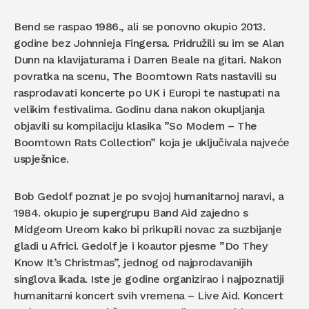
Bend se raspao 1986., ali se ponovno okupio 2013.
godine bez Johnnieja Fingersa. Pridružili su im se Alan
Dunn na klavijaturama i Darren Beale na gitari. Nakon
povratka na scenu, The Boomtown Rats nastavili su
rasprodavati koncerte po UK i Europi te nastupati na
velikim festivalima. Godinu dana nakon okupljanja
objavili su kompilaciju klasika ”So Modern – The
Boomtown Rats Collection” koja je uključivala najveće
uspješnice.
Bob Gedolf poznat je po svojoj humanitarnoj naravi, a
1984. okupio je supergrupu Band Aid zajedno s
Midgeom Ureom kako bi prikupili novac za suzbijanje
gladi u Africi. Gedolf je i koautor pjesme ”Do They
Know It’s Christmas”, jednog od najprodavanijih
singlova ikada. Iste je godine organizirao i najpoznatiji
humanitarni koncert svih vremena – Live Aid. Koncert