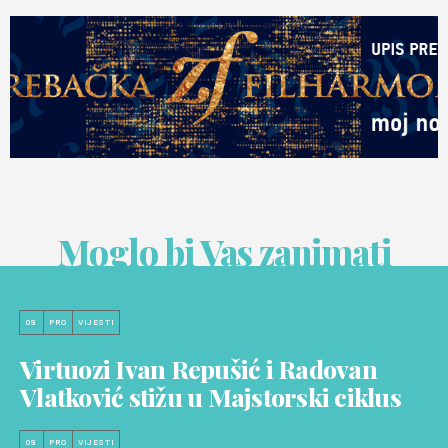
Moglo bi Vas zanimati
08
PRO
VIJESTI
Virtuozi Ivan Repušić i Radovan
Vlatković stižu u Majstorski ciklus
08
PRO
VIJESTI