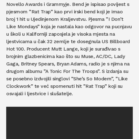
Novello Awards i Grammyje. Bend je ispisao povijest s
pjesmom ”Rat Trap” kao prvi irski bend koji je imao
broj 1 hit u Ujedinjenom Kraljevstvu. Pjesma ”I Don’t
Like Mondays” koja je nastala kao odgovor na pucnjavu
u školi u Kaliforniji zaposjela je visoka mjesta na
ljestvicama u čak 32 zemlje te dosegnula US Billboard
Hot 100. Producent Mutt Lange, koji je surađivao s
brojnim glazbenicima kao što su Muse, AC/DC, Lady
Gaga, Britney Spears, Bryan Adams, radio je s njima na
drugom albumu ”A Tonic For The Troops”. S izdanja su
se posebno izdvojili singlovi ”She’s So Modern”, ”Like
Clockwork” te već spomenuti hit ”Rat Trap” koji su
osvajali i ljestvice i slušatelje.