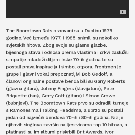
The Boomtown Rats osnovani su u Dublinu 1975.
godine. Već između 1977. i 1985. snimili su nekoliko
svjetskih hitova. Zbog svoje su glasne glazbe,
bijesnoga stava i odnosa prema vlastima i crkvi zaslužili
simpatije mladeži diljem Irske 70-ih godina te su
postali prava inspiracija i simbol otpora. Frontmen je
grupe i glavni vokal prepoznatljivi Bob Gedolf, a
članovi originalne postave benda bili su Garry Roberts
(glavna gitara), Johnny Fingers (klavijature), Pete
Briquette (bas), Gerry Cott (gitara) i Simon Crowe
(bubnjevi). The Boomtown Rats prvo su odradili turneje
s Ramonesima i Talking Headsima, a ubrzo su postali
jedan od najvećih bendova 70-ih i 80-ih godina. Niz je
njihovih singlova završio na ljestvicama top 10 hitova, a
platinasti su im albumi priskrbili Brit Awards, Ivor