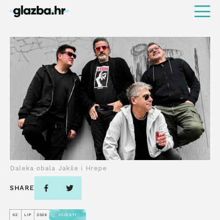
Daleka obala Jakše i Hrepe
SHARE
02
LIP
2026
VIJESTI