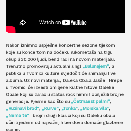
Nakon iznimno uspješne koncertne sezone tijekom
koje su koncertom na dočeku rukometaša na trgu
okupili 30.000 ljudi, bend radi na novom materijalu.
Trenutno promoviraju aktualni singl
„Balunajem”
, a
publika u Tvornici kulture svjedočit će snimanju live
albuma. Uz novi materijal, Daleka Obala Jakše i Hrepe
u Tvornici će izvesti omiljene kultne hitove Daleke
Obale koji su zaradili status rock himni I obilježili brojne
generacije. Pjesme kao što su
„Četrnaest palmi”
,
„Ruzinavi brod“
,
„Kurve“
,
„Tonka“
,
„Morska vila“
,
„Nema te“
i brojni drugi klasici koji su Daleku obalu
učinili jednim od najvažnijih bendova domaće glazbene
scene.