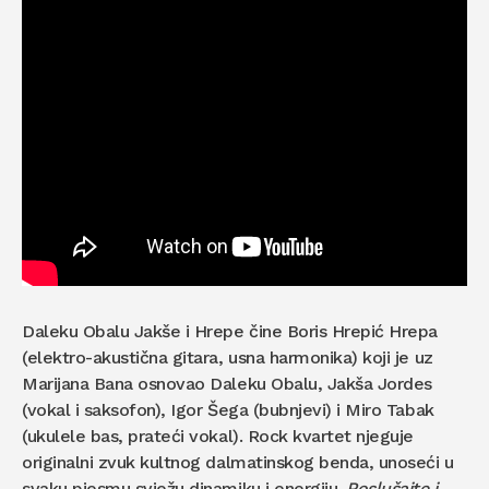
Daleku Obalu Jakše i Hrepe čine Boris Hrepić Hrepa
(elektro-akustična gitara, usna harmonika) koji je uz
Marijana Bana osnovao Daleku Obalu, Jakša Jordes
(vokal i saksofon), Igor Šega (bubnjevi) i Miro Tabak
(ukulele bas, prateći vokal). Rock kvartet njeguje
originalni zvuk kultnog dalmatinskog benda, unoseći u
svaku pjesmu svježu dinamiku i energiju.
Poslušajte i