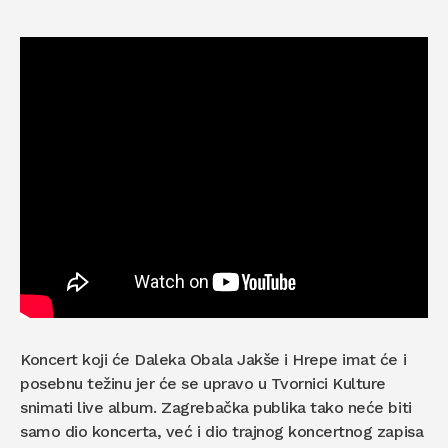
Koncert koji će Daleka Obala Jakše i Hrepe imat će i
posebnu težinu jer će se upravo u Tvornici Kulture
snimati live album. Zagrebačka publika tako neće biti
samo dio koncerta, već i dio trajnog koncertnog zapisa