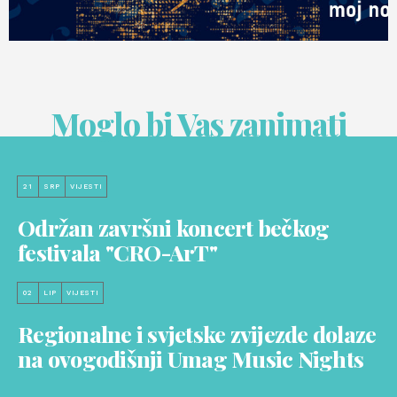
Moglo bi Vas zanimati
21
SRP
VIJESTI
Održan završni koncert bečkog
festivala "CRO-ArT"
02
LIP
VIJESTI
Regionalne i svjetske zvijezde dolaze
na ovogodišnji Umag Music Nights