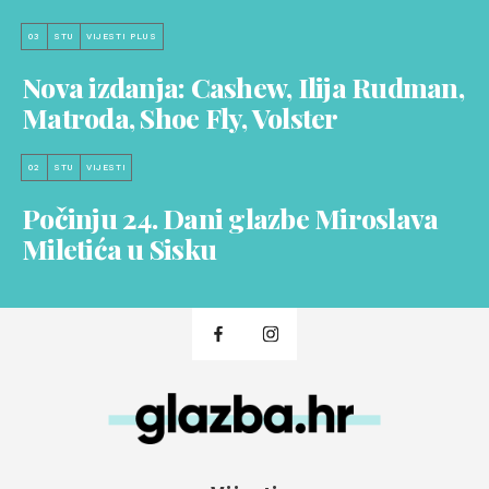
03
STU
VIJESTI PLUS
Nova izdanja: Cashew, Ilija Rudman,
Matroda, Shoe Fly, Volster
02
STU
VIJESTI
Počinju 24. Dani glazbe Miroslava
Miletića u Sisku