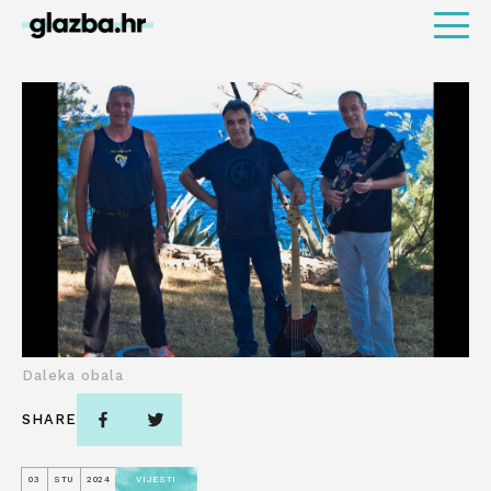
Daleka obala
SHARE
03
STU
2024
VIJESTI