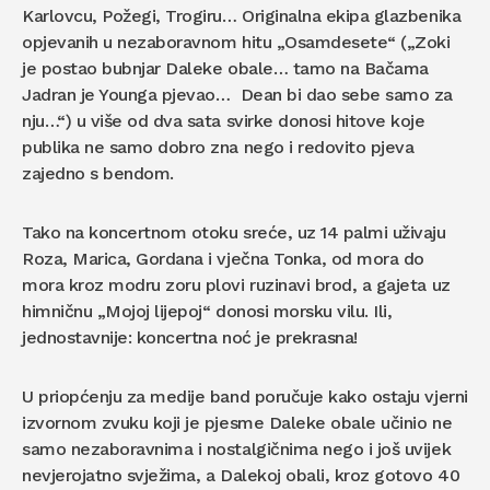
Karlovcu, Požegi, Trogiru… Originalna ekipa glazbenika
opjevanih u nezaboravnom hitu „Osamdesete“ („Zoki
je postao bubnjar Daleke obale… tamo na Bačama
Jadran je Younga pjevao… Dean bi dao sebe samo za
nju…“) u više od dva sata svirke donosi hitove koje
publika ne samo dobro zna nego i redovito pjeva
zajedno s bendom.
Tako na koncertnom otoku sreće, uz 14 palmi uživaju
Roza, Marica, Gordana i vječna Tonka, od mora do
mora kroz modru zoru plovi ruzinavi brod, a gajeta uz
himničnu „Mojoj lijepoj“ donosi morsku vilu. Ili,
jednostavnije: koncertna noć je prekrasna!
U priopćenju za medije band poručuje kako ostaju vjerni
izvornom zvuku koji je pjesme Daleke obale učinio ne
samo nezaboravnima i nostalgičnima nego i još uvijek
nevjerojatno svježima, a Dalekoj obali, kroz gotovo 40