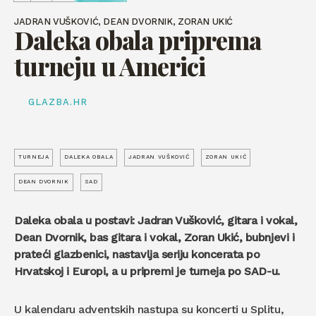
JADRAN VUŠKOVIĆ, DEAN DVORNIK, ZORAN UKIĆ
Daleka obala priprema
turneju u Americi
GLAZBA.HR
TURNEJA
DALEKA OBALA
JADRAN VUŠKOVIĆ
ZORAN UKIĆ
DEAN DVORNIK
SAD
Daleka obala u postavi: Jadran Vušković, gitara i vokal,
Dean Dvornik, bas gitara i vokal, Zoran Ukić, bubnjevi i
prateći glazbenici, nastavlja seriju koncerata po
Hrvatskoj i Europi, a u pripremi je turneja po SAD-u.
U kalendaru adventskih nastupa su koncerti u Splitu,