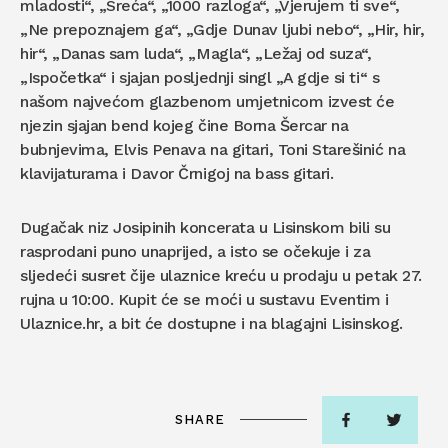
mladosti“, „Sreća“, „1000 razloga“, „Vjerujem ti sve“,
„Ne prepoznajem ga“, „Gdje Dunav ljubi nebo“, „Hir, hir,
hir“, „Danas sam luda“, „Magla“, „Ležaj od suza“,
„Ispočetka“ i sjajan posljednji singl „A gdje si ti“ s
našom najvećom glazbenom umjetnicom izvest će
njezin sjajan bend kojeg čine Borna Šercar na
bubnjevima, Elvis Penava na gitari, Toni Starešinić na
klavijaturama i Davor Črnigoj na bass gitari.
Dugačak niz Josipinih koncerata u Lisinskom bili su
rasprodani puno unaprijed, a isto se očekuje i za
sljedeći susret čije ulaznice kreću u prodaju u petak 27.
rujna u 10:00. Kupit će se moći u sustavu Eventim i
Ulaznice.hr, a bit će dostupne i na blagajni Lisinskog.
SHARE