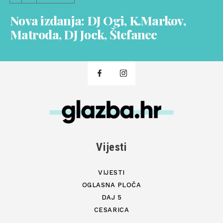
Nova izdanja: DJ Ogi, K.Markov,
Matroda, DJ Jock, Štefanec
Vijesti
VIJESTI
OGLASNA PLOČA
DAJ 5
CESARICA