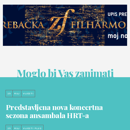
Moglo bi Vas zanimati
25
RUJ
VIJESTI
Predstavljena nova koncertna
sezona ansambala HRT-a
25
RUJ
VIJESTI PLUS