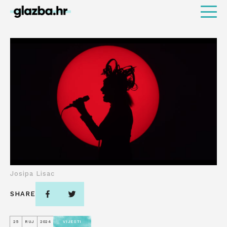
Josipa Lisac
SHARE
25
RUJ
2024
VIJESTI