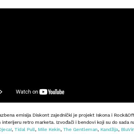
zbena emisija Diskont zajednički je projekt Iskona i Rock&Off
interijeru retro marketa. Izvođači i bendovi koji su do sada n
Djeca!
,
Tidal Pull
,
Mile Kekin
,
The Gentleman
,
Kandžija
,
BluVin