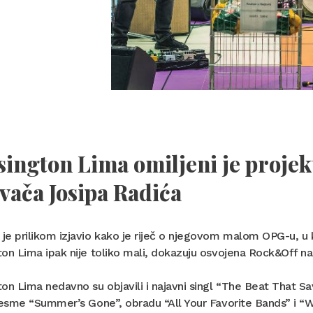
sington Lima
omiljeni je projek
ivača
Josipa Radića
e prilikom izjavio kako je riječ o njegovom malom OPG-u, u k
on Lima ipak nije toliko mali, dokazuju osvojena Rock&Off n
on Lima nedavno su objavili i najavni singl “The Beat That Sav
jesme “Summer’s Gone”, obradu “All Your Favorite Bands” i “W