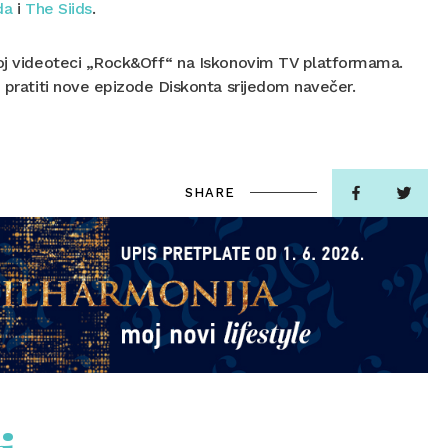
da
i
The Siids
.
lnoj videoteci „Rock&Off“ na Iskonovim TV platformama.
i pratiti nove epizode Diskonta srijedom navečer.
SHARE