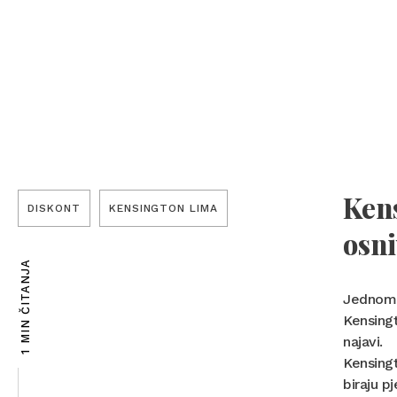
Ken
DISKONT
KENSINGTON LIMA
osn
1 MIN ČITANJA
Jednom j
Kensingt
najavi.
Kensingt
biraju p