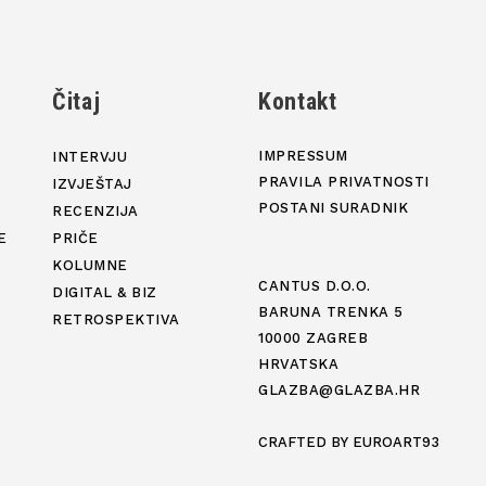
j
Čitaj
Kontakt
IMPRESSUM
INTERVJU
PRAVILA PRIVATNOSTI
IZVJEŠTAJ
POSTANI SURADNIK
RECENZIJA
E
PRIČE
KOLUMNE
CANTUS D.O.O.
DIGITAL & BIZ
BARUNA TRENKA 5
RETROSPEKTIVA
10000 ZAGREB
HRVATSKA
GLAZBA@GLAZBA.HR
CRAFTED BY
EUROART93