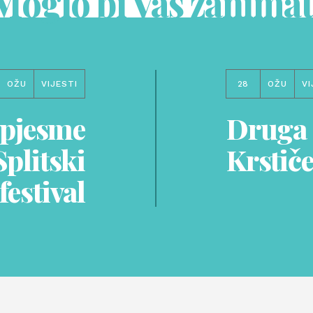
Moglo bi Vas zanimat
OŽU
VIJESTI
28
OŽU
VI
 pjesme
Druga 
Splitski
Krstiče
festival