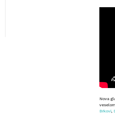
Nova gla
veselom 
Brkovi
,