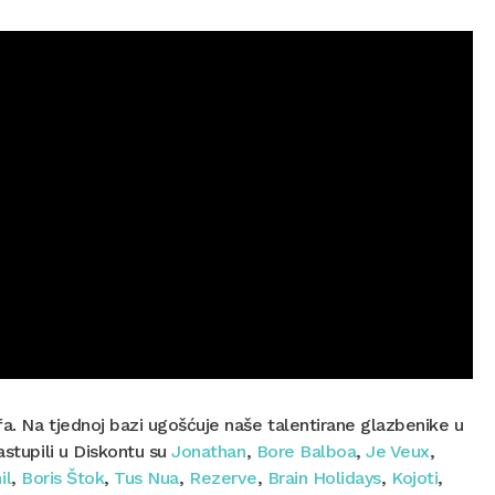
a. Na tjednoj bazi ugošćuje naše talentirane glazbenike u
astupili u Diskontu su
Jonathan
,
Bore Balboa
,
Je Veux
,
il
,
Boris Štok
,
Tus Nua
,
Rezerve
,
Brain Holidays
,
Kojoti
,