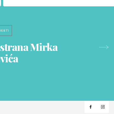
i
JESTI
strana Mirka
vića