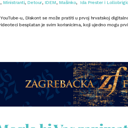
a
,
Ministranti
,
Detour
,
IDEM
,
Mašinko
,
Ida Prester i Lollobrigi
YouTube-u, Diskont se može pratiti u prvoj hrvatskoj digita
videoteci besplatan je svim korisnicima, koji ujedno mogu prv