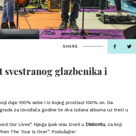
SHARE
t svestranog glazbenika i
oji daje 100% sebe i iz kojeg proizlazi 100% on. Da
agrada za izvođača godine te dva izdana albuma uz treći u
ed Our Lives”. Njega ipak nisu izveli u
Diskontu
, za koji
hen The Tour Is Over”. Poslušajte!