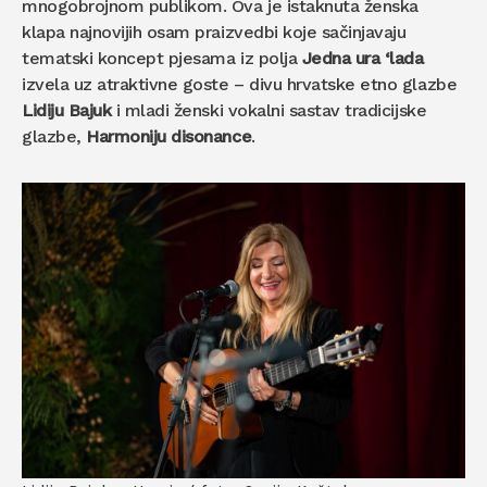
mnogobrojnom publikom. Ova je istaknuta ženska
klapa najnovijih osam praizvedbi koje sačinjavaju
tematski koncept pjesama iz polja
Jedna ura ‘lada
izvela uz atraktivne goste – divu hrvatske etno glazbe
Lidiju Bajuk
i mladi ženski vokalni sastav tradicijske
glazbe,
Harmoniju
disonance
.