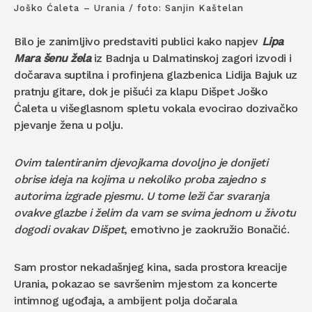
Joško Ćaleta – Urania / foto: Sanjin Kaštelan
Bilo je zanimljivo predstaviti publici kako napjev
Lipa
Mara šenu žela
iz Badnja u Dalmatinskoj zagori izvodi i
dočarava suptilna i profinjena glazbenica Lidija Bajuk uz
pratnju gitare, dok je pišući za klapu Dišpet Joško
Ćaleta u višeglasnom spletu vokala evocirao dozivačko
pjevanje žena u polju.
Ovim talentiranim djevojkama dovoljno je donijeti
obrise ideja na kojima u nekoliko proba zajedno s
autorima izgrade pjesmu. U tome leži čar svaranja
ovakve glazbe i želim da vam se svima jednom u životu
dogodi ovakav Dišpet
, emotivno je zaokružio Bonačić.
Sam prostor nekadašnjeg kina, sada prostora kreacije
Urania, pokazao se savršenim mjestom za koncerte
intimnog ugođaja, a ambijent polja dočarala