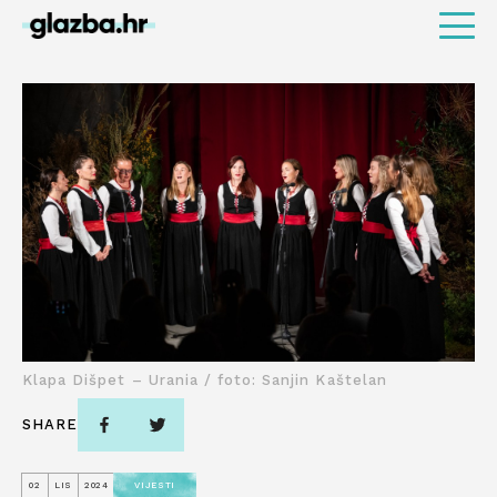
Klapa Dišpet – Urania / foto: Sanjin Kaštelan
SHARE
02
LIS
2024
VIJESTI