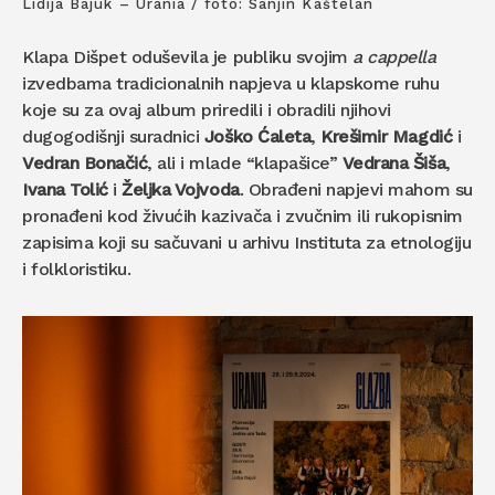
Lidija Bajuk – Urania / foto: Sanjin Kaštelan
Klapa Dišpet oduševila je publiku svojim
a cappella
izvedbama tradicionalnih napjeva u klapskome ruhu
koje su za ovaj album priredili i obradili njihovi
dugogodišnji suradnici
Joško Ćaleta
,
Krešimir Magdić
i
Vedran Bonačić
, ali i mlade “klapašice”
Vedrana Šiša
,
Ivana Tolić
i
Željka Vojvoda
. Obrađeni napjevi mahom su
pronađeni kod živućih kazivača i zvučnim ili rukopisnim
zapisima koji su sačuvani u arhivu Instituta za etnologiju
i folkloristiku.