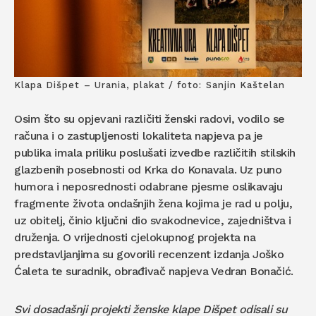
Klapa Dišpet – Urania, plakat / foto: Sanjin Kaštelan
Osim što su opjevani različiti ženski radovi, vodilo se
računa i o zastupljenosti lokaliteta napjeva pa je
publika imala priliku poslušati izvedbe različitih stilskih
glazbenih posebnosti od Krka do Konavala. Uz puno
humora i neposrednosti odabrane pjesme oslikavaju
fragmente života ondašnjih žena kojima je rad u polju,
uz obitelj, činio ključni dio svakodnevice, zajedništva i
druženja. O vrijednosti cjelokupnog projekta na
predstavljanjima su govorili recenzent izdanja Joško
Ćaleta te suradnik, obrađivač napjeva Vedran Bonačić.
Svi dosadašnji projekti ženske klape Dišpet odisali su