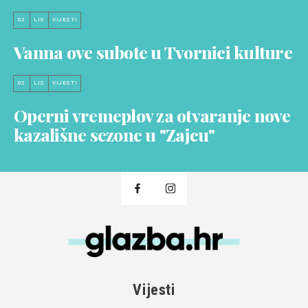
02
LIS
VIJESTI
Vanna ove subote u Tvornici kulture
02
LIS
VIJESTI
Operni vremeplov za otvaranje nove
kazališne sezone u "Zajcu"
Vijesti