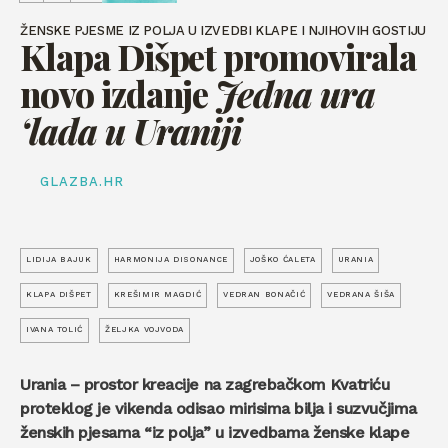
ŽENSKE PJESME IZ POLJA U IZVEDBI KLAPE I NJIHOVIH GOSTIJU
Klapa Dišpet promovirala
novo izdanje
Jedna ura
‘lada u Uraniji
GLAZBA.HR
LIDIJA BAJUK
HARMONIJA DISONANCE
JOŠKO ĆALETA
URANIA
KLAPA DIŠPET
KREŠIMIR MAGDIĆ
VEDRAN BONAČIĆ
VEDRANA ŠIŠA
IVANA TOLIĆ
ŽELJKA VOJVODA
Urania – prostor kreacije na zagrebačkom Kvatriću
proteklog je vikenda odisao mirisima bilja i suzvučjima
ženskih pjesama “iz polja” u izvedbama ženske klape