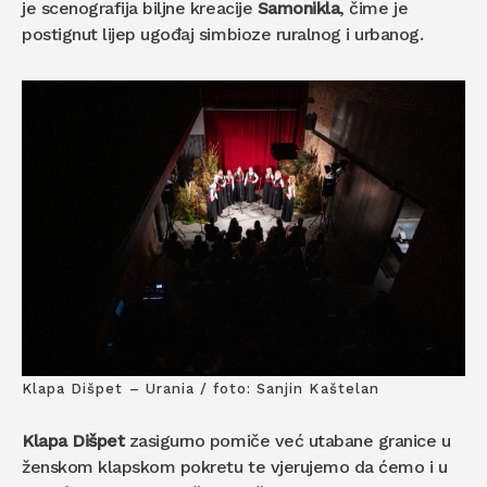
je
scenografija biljne kreacije
Samonikla
, čime je
postignut lijep ugođaj simbioze ruralnog i urbanog.
Klapa Dišpet – Urania / foto: Sanjin Kaštelan
Klapa Dišpet
zasigurno pomiče već utabane granice u
ženskom klapskom pokretu te vjerujemo da ćemo i u