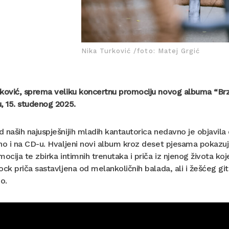
Nika Turković /foto: Matej Grgić
rković, sprema veliku koncertnu promociju novog albuma “Br
, 15. studenog 2025.
 naših najuspješnijih mladih kantautorica nedavno je objavila 
no i na CD-u. Hvaljeni novi album kroz deset pjesama pokazuje
mocija te zbirka intimnih trenutaka i priča iz njenog života k
ock priča sastavljena od melankoličnih balada, ali i žešćeg g
oo.