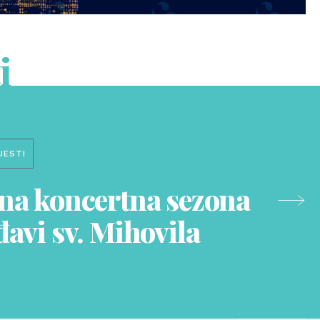
i
JESTI
na koncertna sezona
avi sv. Mihovila