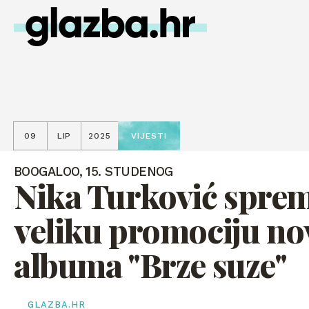
09
LIP
2025
VIJESTI
BOOGALOO, 15. STUDENOG
Nika Turković spre
veliku promociju n
albuma "Brze suze"
GLAZBA.HR