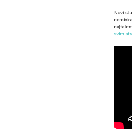
Novi stu
nominira
najtalen
svim st