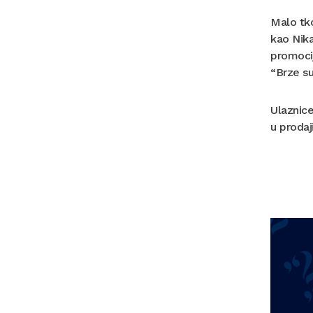
Malo tko
kao Nika
promoci
“Brze su
Ulaznice
u prodaj