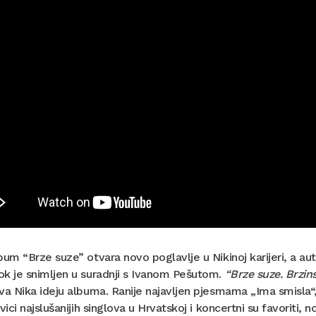
bum “Brze suze” otvara novo poglavlje u Nikinoj karijeri, a aut
k je snimljen u suradnji s Ivanom Pešutom.
“Brze suze. Brzins
va Nika ideju albuma. Ranije najavljen pjesmama „Ima smisla“,
tvici najslušanijih singlova u Hrvatskoj i koncertni su favoriti