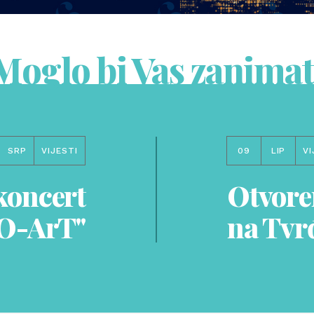
Moglo bi Vas zanimat
SRP
VIJESTI
09
LIP
VI
koncert
Otvore
RO-ArT"
na Tvrđ