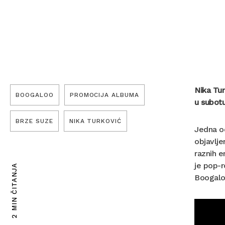
Nika Tu
BOOGALOO
PROMOCIJA ALBUMA
u subotu
BRZE SUZE
NIKA TURKOVIĆ
Jedna od
objavlje
raznih e
je pop-r
2 MIN ČITANJA
Boogal