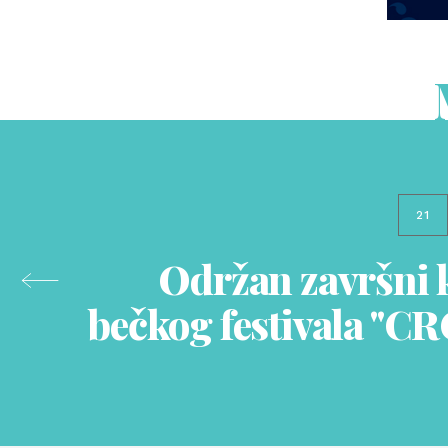
21
Održan završni 
bečkog festivala "C