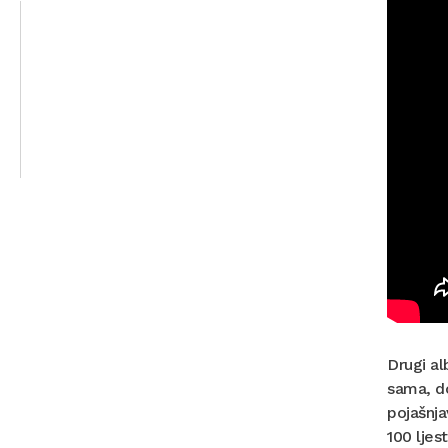
Drugi al
sama, do
pojašnja
100 ljes