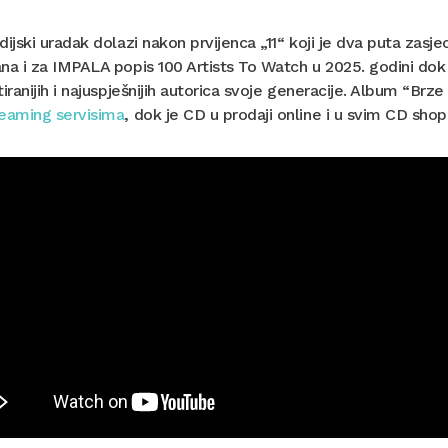
dijski uradak dolazi nakon prvijenca „11“ koji je dva puta zasj
na i za IMPALA popis 100 Artists To Watch u 2025. godini do
tiranijih i najuspješnijih autorica svoje generacije. Album “Br
reaming servisima
, dok je CD u prodaji online i u svim CD sh