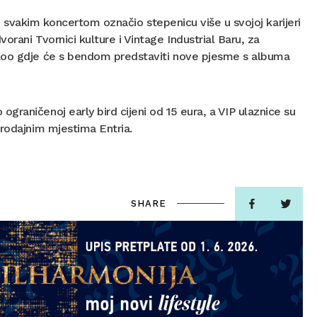
r i svakim koncertom označio stepenicu više u svojoj karijeri
rani Tvornici kulture i Vintage Industrial Baru, za
aloo gdje će s bendom predstaviti nove pjesme s albuma
raničenoj early bird cijeni od 15 eura, a VIP ulaznice su
rodajnim mjestima Entria.
SHARE