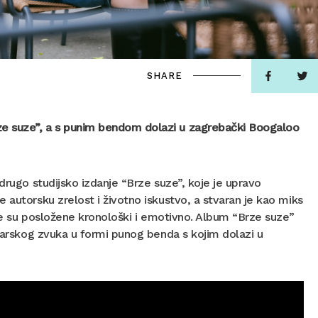
SHARE
ze suze”, a s punim bendom dolazi u zagrebački Boogaloo
drugo studijsko izdanje “Brze suze”, koje je upravo
 autorsku zrelost i životno iskustvo, a stvaran je kao miks
oje su posložene kronološki i emotivno. Album “Brze suze”
itarskog zvuka u formi punog benda s kojim dolazi u