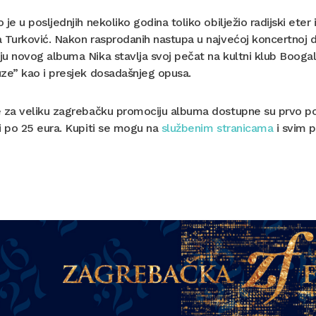
 je u posljednjih nekoliko godina toliko obilježio radijski ete
 Turković. Nakon rasprodanih nastupa u najvećoj koncertnoj dvo
ju novog albuma Nika stavlja svoj pečat na kultni klub Boog
ze” kao i presjek dosadašnjeg opusa.
 za veliku zagrebačku promociju albuma dostupne su prvo po og
i po 25 eura. Kupiti se mogu na
službenim stranicama
i svim p