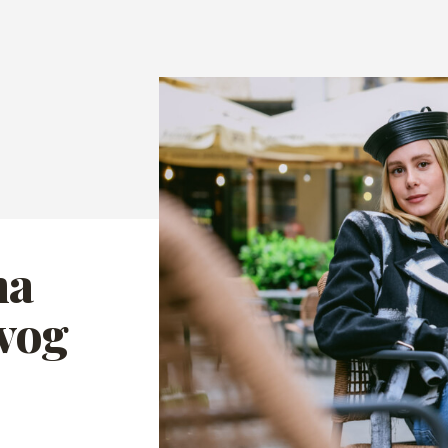
ma
ovog