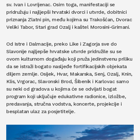
sv. Ivan i Lovrijenac. Osim toga, manifestaciji se
pridružuju i najljepši hrvatski dvorci i utvrde, dobitnici
priznanja Zlatni pin, među kojima su Trakošćan, Dvorac
Veliki Tabor, Stari grad Ozalj i kaštel Morosini-Grimani.
Od Istre i Dalmacije, preko Like i Zagorja sve do
Slavonije najljepše hrvatske utvrde pridružile su se
ovom kulturnom događaju koji pruža jedinstvenu priliku
da se istraži bogato nasljeđe fortifikacijskih objekata
diljem zemlje. Osijek, Hvar, Makarska, Senj, Ozalj, Knin,
Klis, Vrgorac, Slavonski Brod, Šibenik i Karlovac samo
su neki od gradova u kojima će se odvijati bogat
program koji uključuje edukativne radionice, izložbe,
predavanja, stručna vodstva, koncerte, projekcije i
besplatan ulaz za posjetitelje.