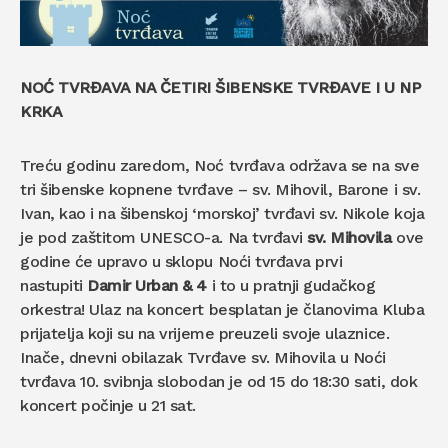
NOĆ TVRĐAVA NA ČETIRI ŠIBENSKE TVRĐAVE I U NP
KRKA
Treću godinu zaredom, Noć tvrđava održava se na sve
tri šibenske kopnene tvrđave – sv. Mihovil, Barone i sv.
Ivan, kao i na šibenskoj ‘morskoj’ tvrđavi sv. Nikole koja
je pod zaštitom UNESCO-a. Na tvrđavi
sv. Mihovila
ove
godine će upravo u sklopu Noći tvrđava prvi
nastupiti
Damir Urban & 4
i to u pratnji gudačkog
orkestra! Ulaz na koncert besplatan je članovima Kluba
prijatelja koji su na vrijeme preuzeli svoje ulaznice.
Inače, dnevni obilazak Tvrđave sv. Mihovila u Noći
tvrđava 10. svibnja slobodan je od 15 do 18:30 sati, dok
koncert počinje u 21 sat.