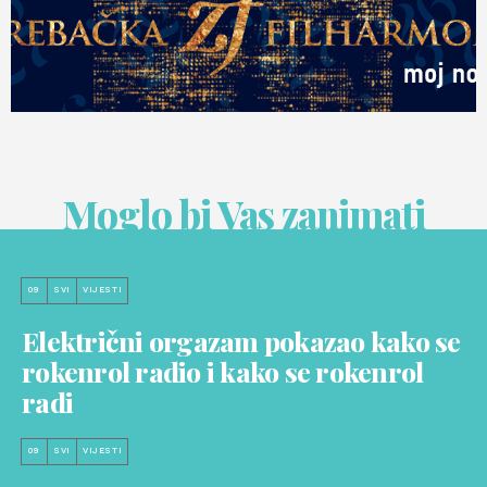
Moglo bi Vas zanimati
09
SVI
VIJESTI
Električni orgazam pokazao kako se
rokenrol radio i kako se rokenrol
radi
09
SVI
VIJESTI