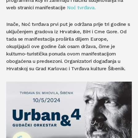
programima koji ih zanimaju i načinu sudjelovanja na
web stranici manifestacije
Noć tvrđava.
Inače, Noć tvrđava prvi put je održana prije tri godine s
uključenjem gradova iz Hrvatske, BiH i Crne Gore. Od
tada se manifestacija proširila diljem Europe,
okupljajući ove godine čak osam država, čime je
kulturno-turistička ponuda ovom manifestacijom
obogaćena u predsezoni. Organizatori događanja u
Hrvatskoj su Grad Karlovac i Tvrđava kulture Šibenik.