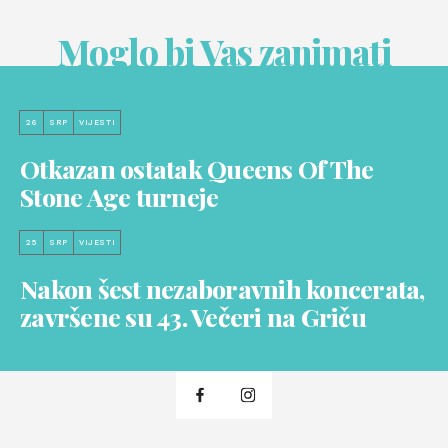
Moglo bi Vas zanimati
26
SRP
VIJESTI
Otkazan ostatak Queens Of The
Stone Age turneje
25
SRP
VIJESTI
Nakon šest nezaboravnih koncerata,
završene su 43. Večeri na Griču