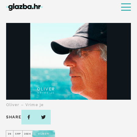
Oliver – Vrime je
SHARE
26
SRP
2024
VIJESTI