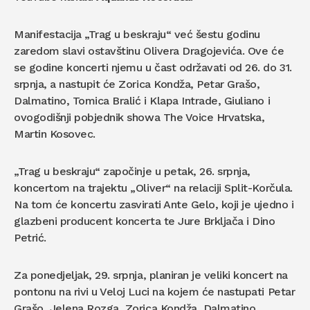
Manifestacija „Trag u beskraju“ već šestu godinu
zaredom slavi ostavštinu Olivera Dragojevića. Ove će
se godine koncerti njemu u čast održavati od 26. do 31.
srpnja, a nastupit će Zorica Kondža, Petar Grašo,
Dalmatino, Tomica Bralić i Klapa Intrade, Giuliano i
ovogodišnji pobjednik showa The Voice Hrvatska,
Martin Kosovec.
„Trag u beskraju“ započinje u petak, 26. srpnja,
koncertom na trajektu „Oliver“ na relaciji Split-Korčula.
Na tom će koncertu zasvirati Ante Gelo, koji je ujedno i
glazbeni producent koncerta te Jure Brkljača i Dino
Petrić.
Za ponedjeljak, 29. srpnja, planiran je veliki koncert na
pontonu na rivi u Veloj Luci na kojem će nastupati Petar
Grašo, Jelena Rozga, Zorica Kondža, Dalmatino,