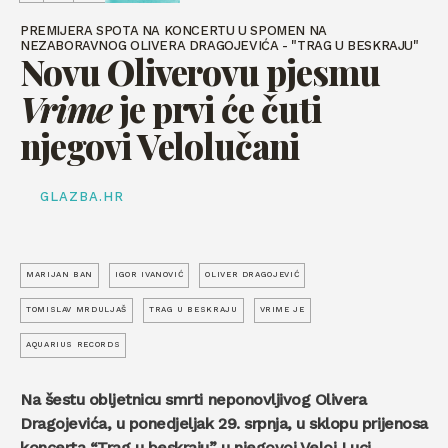
PREMIJERA SPOTA NA KONCERTU U SPOMEN NA
NEZABORAVNOG OLIVERA DRAGOJEVIĆA - "TRAG U BESKRAJU"
Novu Oliverovu pjesmu
Vrime
je prvi će čuti
njegovi Velolučani
GLAZBA.HR
MARIJAN BAN
IGOR IVANOVIĆ
OLIVER DRAGOJEVIĆ
TOMISLAV MRDULJAŠ
TRAG U BESKRAJU
VRIME JE
AQUARIUS RECORDS
Na šestu obljetnicu smrti neponovljivog Olivera
Dragojevića, u ponedjeljak 29. srpnja, u sklopu prijenosa
koncerta “Trag u beskraju” u njegovoj Veloj Luci