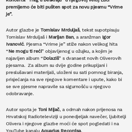
premijerno će biti pušten spot za novu pjesmu “Vrime
je”.
Autor glazbe je
Tomislav Mrduljaš
, tekst supotpisuju
Tomislav Mrduljaš i
Marijan Ban
, a aranžman
Igor
Ivanović
. Pjesma “Vrime je” stiže nakon velikog hita
“
Ne mogu ti reći
” objavljenog u ožujku, a kojim je
najavljen album “
Dolaziš
” s dvanaest novih Oliverovih
pjesama. Za album su dvije godine prikupljani i
preslušavani materijali, uloženi su sati pomnog biranja,
prisjećanja na sve njegove komentare i upute, kako bi
se sve pjesme napravile sa sigurnošću u njegovo
odobravanje.
Autor spota je
Toni Mijač
, a odmah nakon prijenosa na
Hrvatskoj Radioteleviziji u ponedjeljak navečer, ljubitelji
Olivera i njegove glazbe moći će spot pogledati i na
YouTube kanalu
Aquarius Recordsa
.