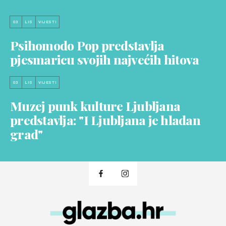
03
LIS
VIJESTI
Psihomodo Pop predstavlja
pjesmaricu svojih najvećih hitova
03
LIS
VIJESTI
Muzej punk kulture Ljubljana
predstavlja: "I Ljubljana je hladan
grad"