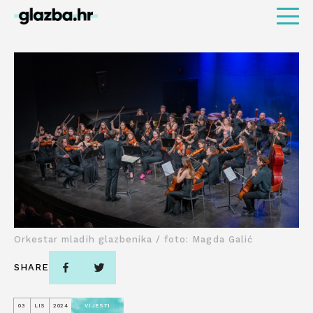
Orkestar mladih glazbenika / foto: Magda Galić
SHARE
03
LIS
2024
VIJESTI