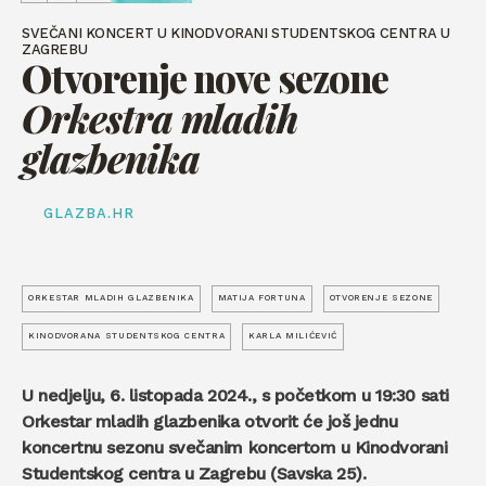
SVEČANI KONCERT U KINODVORANI STUDENTSKOG CENTRA U
ZAGREBU
Otvorenje nove sezone
Orkestra mladih
glazbenika
GLAZBA.HR
ORKESTAR MLADIH GLAZBENIKA
MATIJA FORTUNA
OTVORENJE SEZONE
KINODVORANA STUDENTSKOG CENTRA
KARLA MILIĆEVIĆ
U nedjelju, 6. listopada 2024., s početkom u 19:30 sati
Orkestar mladih glazbenika otvorit će još jednu
koncertnu sezonu svečanim koncertom u Kinodvorani
Studentskog centra u Zagrebu (Savska 25).