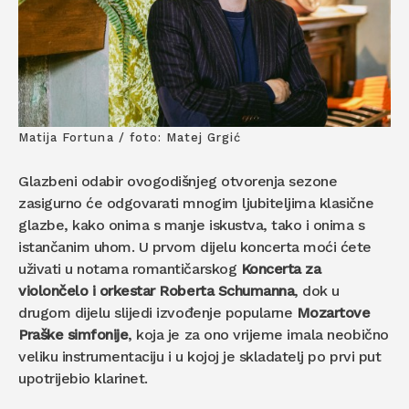
Matija Fortuna / foto: Matej Grgić
Glazbeni odabir ovogodišnjeg otvorenja sezone
zasigurno će odgovarati mnogim ljubiteljima klasične
glazbe, kako onima s manje iskustva, tako i onima s
istančanim uhom. U prvom dijelu koncerta moći ćete
uživati u notama romantičarskog
Koncerta za
violončelo i orkestar Roberta Schumanna
, dok u
drugom dijelu slijedi izvođenje popularne
Mozartove
Praške simfonije
, koja je za ono vrijeme imala neobično
veliku instrumentaciju i u kojoj je skladatelj po prvi put
upotrijebio klarinet.