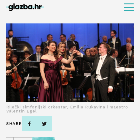
Riječki simfonijski orkestar, Emilia Rukavina i maestro
Valentin Egel
SHARE