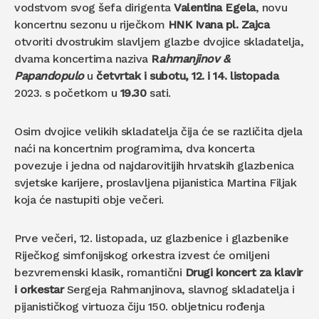
vodstvom svog šefa dirigenta
Valentina Egela
, novu
koncertnu sezonu u riječkom
HNK Ivana pl. Zajca
otvoriti dvostrukim slavljem glazbe dvojice skladatelja,
dvama koncertima naziva
R
ahmanjinov &
Papandopulo
u
četvrtak i subotu, 12. i 14. listopada
2023. s početkom u
19.30
sati.
Osim dvojice velikih skladatelja čija će se različita djela
naći na koncertnim programima, dva koncerta
povezuje i jedna od najdarovitijih hrvatskih glazbenica
svjetske karijere, proslavljena pijanistica Martina Filjak
koja će nastupiti obje večeri.
Prve večeri, 12. listopada, uz glazbenice i glazbenike
Riječkog simfonijskog orkestra izvest će omiljeni
bezvremenski klasik, romantični
Drugi koncert za klavir
i orkestar
Sergeja Rahmanjinova, slavnog skladatelja i
pijanističkog virtuoza čiju 150. obljetnicu rođenja