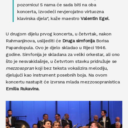
pozornicu! S nama će sada biti na oba
koncerta, izvodeći nevjerojatno virtuozna
klavirska djela“, kaže maestro
Valentin Egel
.
U drugom dijelu prvog koncerta, u četvrtak, nakon
Rahmanjinova, uslijediti će
Druga simfonija
Borisa
Papandopula. Ovo je djelo skladao u Rijeci 1946.
godine. Simfonija je skladana za veliki orkestar, ali ono
što je nesvakidašnje, u četvrtom stavku pridružuje se
mezzosopran
koji bez teksta vokalizira melodiju,
djelujući kao instrument posebnih boja. Na ovom
koncertu nastupit će izvrsna mlada mezzosopranistica
Emilia Rukavina
.