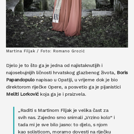
Martina Filjak / Foto: Romano Grozić
Djelo je to što ga je jedna od najistaknutijih i
najosebujnijih ličnosti hrvatskog glazbenog života,
Boris
Papandopulo
napisao u Opatiji, u vrijeme dok je bio
direktorom riječke Opere, a posvetio ga je pijanistici
Meliti Lorković
koja ga je i praizvela.
„Raditi s Martinom Filjak je velika čast za
svih nas. Zajedno smo snimali „Vrzino kolo“ i
tada mi je sve bilo jasno: to djelo, s njom
kao solisticom, moramo dovesti na riječku