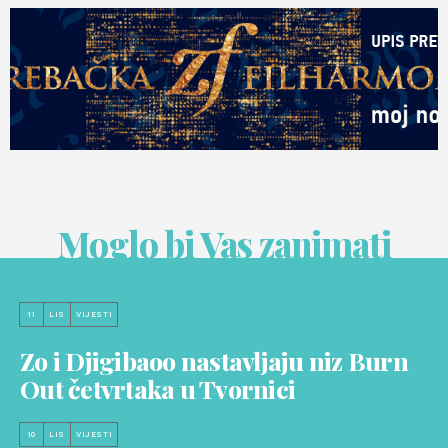
Moglo bi Vas zanimati
11
LIS
VIJESTI
Zo i Djigibaoo nastavljaju niz Burn
Out četvrtaka u Tvornici
10
LIS
VIJESTI