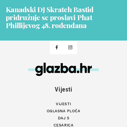
Kanadski DJ Skratch Bastid
pridružuje se proslavi Phat
Phillijevog 48. rođendana
Vijesti
VIJESTI
OGLASNA PLOČA
DAJ 5
CESARICA