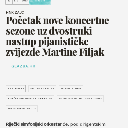
10
LIS
2023
VIJESTI
HNK ZAJC
Početak nove koncertne
sezone uz dvostruki
nastup pijanističke
zvijezde Martine Filjak
GLAZBA.HR
HNK RIJEKA
EMILIA RUKAVINA
VALENTIN EGEL
RIJEČKI SIMFONIJSKI ORKESTAR
PEDRO ROSENTHAL CAMPUZANO
BORIS PAPANDOPULO
Riječki simfonijski orkestar
će, pod dirigentskim