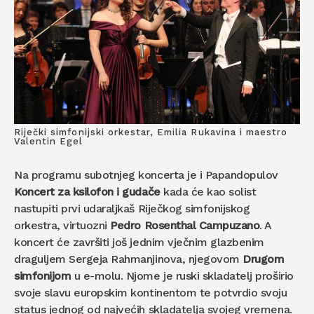
Riječki simfonijski orkestar, Emilia Rukavina i maestro
Valentin Egel
Na programu subotnjeg koncerta je i Papandopulov
Koncert za ksilofon i gudače
kada će kao solist
nastupiti prvi udaraljkaš Riječkog simfonijskog
orkestra, virtuozni
Pedro Rosenthal Campuzano
. A
koncert će završiti još jednim vječnim glazbenim
draguljem Sergeja Rahmanjinova, njegovom
Drugom
simfonijom
u e-molu. Njome je ruski skladatelj proširio
svoje slavu europskim kontinentom te potvrdio svoju
status jednog od najvećih skladatelja svojeg vremena.