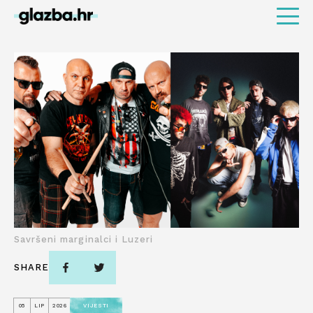
Savršeni marginalci i Luzeri
SHARE
05
LIP
2026
VIJESTI