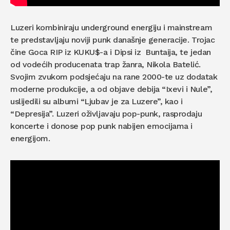
Luzeri kombiniraju underground energiju i mainstream
te predstavljaju noviji punk današnje generacije. Trojac
čine Goca RIP iz KUKU$-a i Dipsi iz Buntaija, te jedan
od vodećih producenata trap žanra, Nikola Batelić.
Svojim zvukom podsjećaju na rane 2000-te uz dodatak
moderne produkcije, a od objave debija “Ixevi i Nule”,
uslijedili su albumi “Ljubav je za Luzere”, kao i
“Depresija”. Luzeri oživljavaju pop-punk, rasprodaju
koncerte i donose pop punk nabijen emocijama i
energijom.