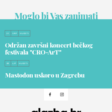
Moglo bi Vas zanimati
21
SRP
VIJESTI
Održan završni koncert bečkog
festivala "CRO-ArT"
05
LIP
VIJESTI
Mastodon uskoro u Zagrebu