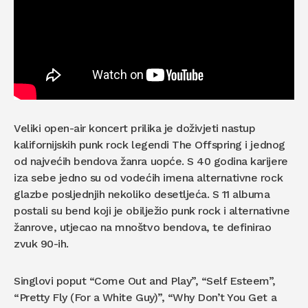
Veliki open-air koncert prilika je doživjeti nastup
kalifornijskih punk rock legendi The Offspring i jednog
od najvećih bendova žanra uopće. S 40 godina karijere
iza sebe jedno su od vodećih imena alternativne rock
glazbe posljednjih nekoliko desetljeća. S 11 albuma
postali su bend koji je obilježio punk rock i alternativne
žanrove, utjecao na mnoštvo bendova, te definirao
zvuk 90-ih.
Singlovi poput “Come Out and Play”, “Self Esteem”,
“Pretty Fly (For a White Guy)”, “Why Don’t You Get a