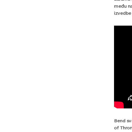
među naj
izvedbe 
Bend sv
of Thron