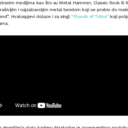
iziranim medijima kao što su Metal Hammer, Classic Rock ili
rašivijim i najzabavnijim metal bendom koji se probio do mains
nd”. Hvalospjevi dolaze i za singl
“Floods of Triton”
koji potp
ama.
 desetljeća dugu karijeru Mastodon je zacementirao poziciju j