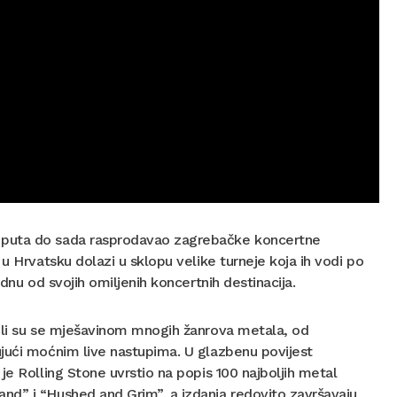
e puta do sada rasprodavao zagrebačke koncertne
u Hrvatsku dolazi u sklopu velike turneje koja ih vodi po
ednu od svojih omiljenih koncertnih destinacija.
bili su se mješavinom mnogih žanrova metala, od
ujući moćnim live nastupima. U glazbenu povijest
je Rolling Stone uvrstio na popis 100 najboljih metal
nd” i “Hushed and Grim”, a izdanja redovito završavaju