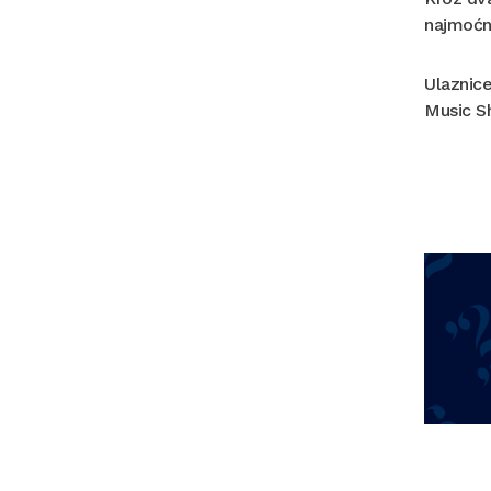
najmoćni
Ulaznice
Music Sh