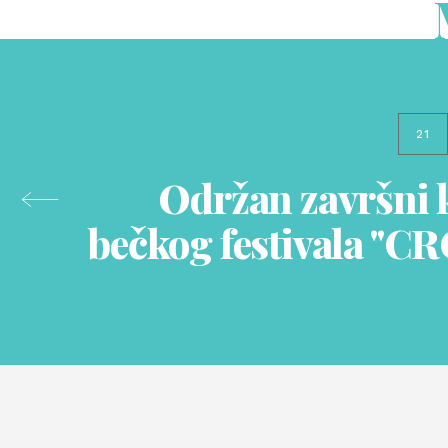
21
Održan završni 
bečkog festivala "C