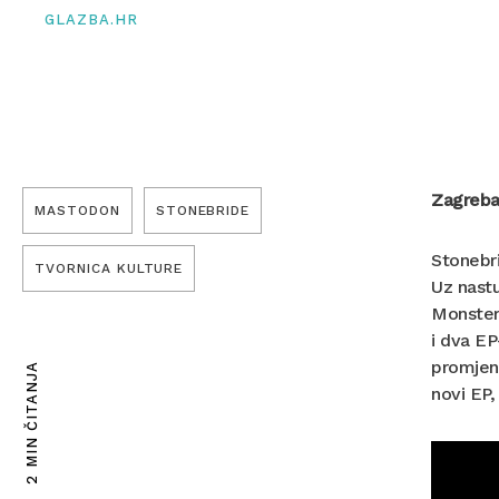
GLAZBA.HR
Zagrebač
MASTODON
STONEBRIDE
Stonebri
TVORNICA KULTURE
Uz nastu
Monster 
i dva EP
promjene
2 MIN ČITANJA
novi EP,