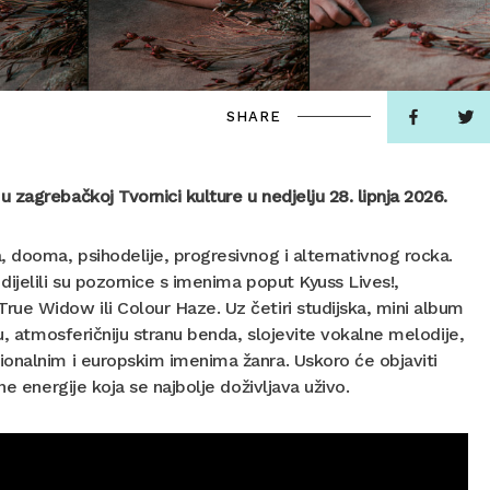
SHARE
zagrebačkoj Tvornici kulture u nedjelju 28. lipnja 2026.
, dooma, psihodelije, progresivnog i alternativnog rocka.
ijelili su pozornice s imenima poput Kyuss Lives!,
ue Widow ili Colour Haze. Uz četiri studijska, mini album
u, atmosferičniju stranu benda, slojevite vokalne melodije,
ionalnim i europskim imenima žanra. Uskoro će objaviti
e energije koja se najbolje doživljava uživo.