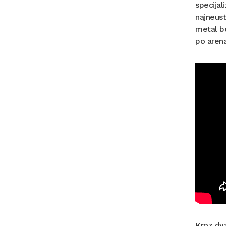
specijal
najneust
metal be
po aren
Kroz dva