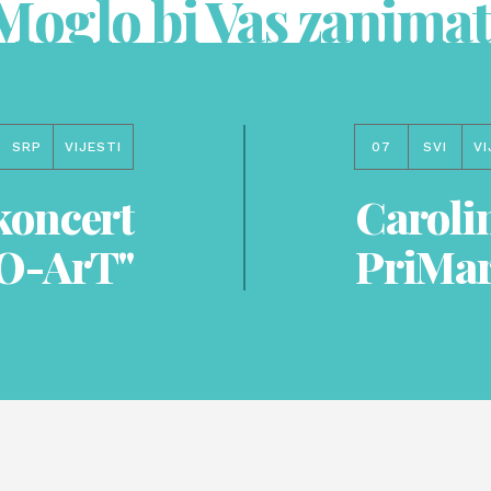
Moglo bi Vas zanimat
SRP
VIJESTI
07
SVI
VI
koncert
Carolin
RO-ArT"
PriMar