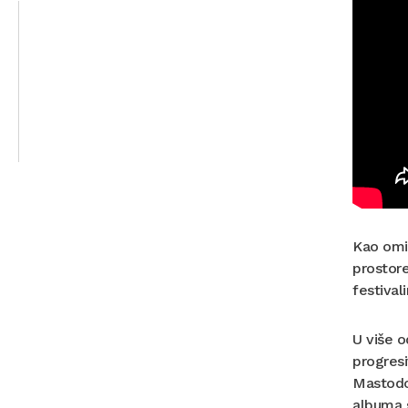
Kao omi
prostore
festival
U više o
progresi
Mastodon
albuma s