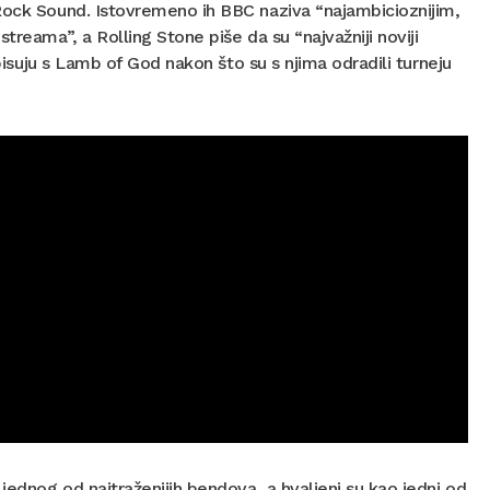
 Rock Sound. Istovremeno ih BBC naziva “najambicioznijim,
treama”, a Rolling Stone piše da su “najvažniji noviji
isuju s Lamb of God nakon što su s njima odradili turneju
ednog od najtraženijih bendova, a hvaljeni su kao jedni od