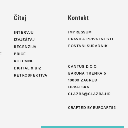
j
Čitaj
Kontakt
IMPRESSUM
INTERVJU
PRAVILA PRIVATNOSTI
IZVJEŠTAJ
POSTANI SURADNIK
RECENZIJA
E
PRIČE
KOLUMNE
CANTUS D.O.O.
DIGITAL & BIZ
BARUNA TRENKA 5
RETROSPEKTIVA
10000 ZAGREB
HRVATSKA
GLAZBA@GLAZBA.HR
CRAFTED BY
EUROART93