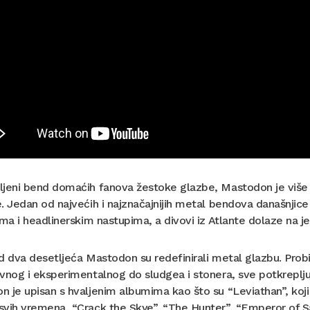
ljeni bend domaćih fanova žestoke glazbe, Mastodon je viš
. Jedan od najvećih i najznačajnijih metal bendova današnjice 
ima i headlinerskim nastupima, a divovi iz Atlante dolaze na j
d dva desetljeća Mastodon su redefinirali metal glazbu. Pro
vnog i eksperimentalnog do sludgea i stonera, sve potkreplj
 je upisan s hvaljenim albumima kao što su “Leviathan”, koji 
vih vremena, “Crack the Skye”, “The Hunter”, “Emperor of Sa