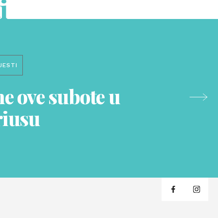
i
JESTI
e ove subote u
iusu