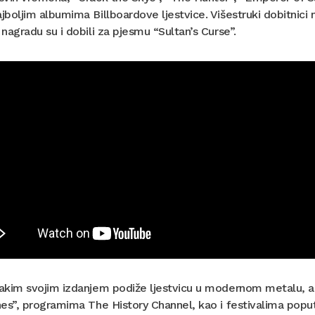
boljim albumima Billboardove ljestvice. Višestruki dobitnici 
nagradu su i dobili za pjesmu “Sultan’s Curse”.
akim svojim izdanjem podiže ljestvicu u modernom metalu, a
es”, programima The History Channel, kao i festivalima poput