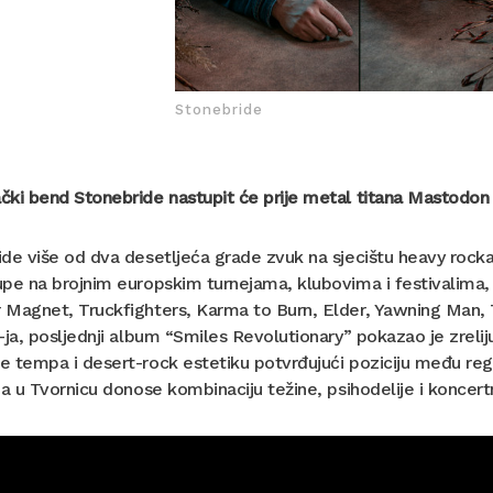
Stonebride
ki bend Stonebride nastupit će prije metal titana Mastodon u 
de više od dva desetljeća grade zvuk na sjecištu heavy rocka
pe na brojnim europskim turnejama, klubovima i festivalima, d
Magnet, Truckfighters, Karma to Burn, Elder, Yawning Man, Tr
-ja, posljednji album “Smiles Revolutionary” pokazao je zrelij
 tempa i desert-rock estetiku potvrđujući poziciju među reg
 a u Tvornicu donose kombinaciju težine, psihodelije i koncertn