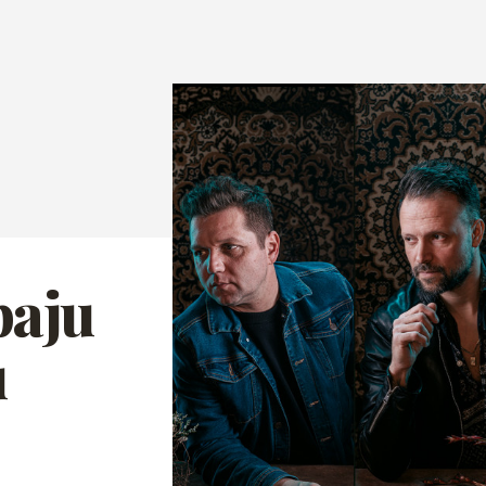
paju
u