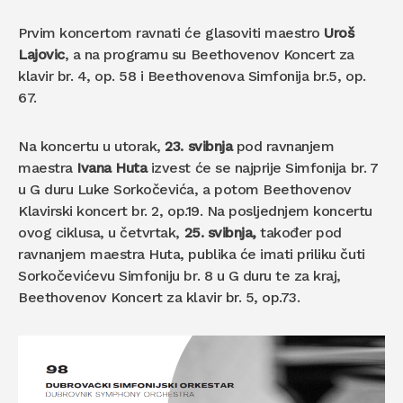
Prvim koncertom ravnati će glasoviti maestro
Uroš
Lajovic
, a na programu su Beethovenov Koncert za
klavir br. 4, op. 58 i Beethovenova Simfonija br.5, op.
67.
Na koncertu u utorak,
23. svibnja
pod ravnanjem
maestra
Ivana Huta
izvest će se najprije Simfonija br. 7
u G duru Luke Sorkočevića, a potom Beethovenov
Klavirski koncert br. 2, op.19. Na posljednjem koncertu
ovog ciklusa, u četvrtak,
25. svibnja,
također pod
ravnanjem maestra Huta, publika će imati priliku čuti
Sorkočevićevu Simfoniju br. 8 u G duru te za kraj,
Beethovenov Koncert za klavir br. 5, op.73.