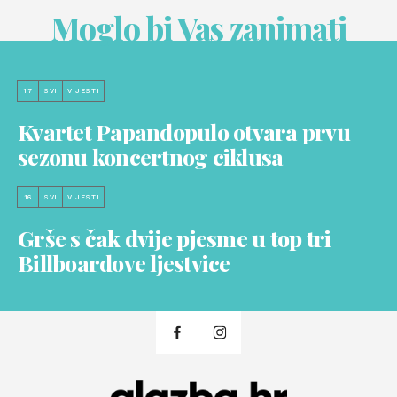
Moglo bi Vas zanimati
17
SVI
VIJESTI
Kvartet Papandopulo otvara prvu
sezonu koncertnog ciklusa
16
SVI
VIJESTI
Grše s čak dvije pjesme u top tri
Billboardove ljestvice