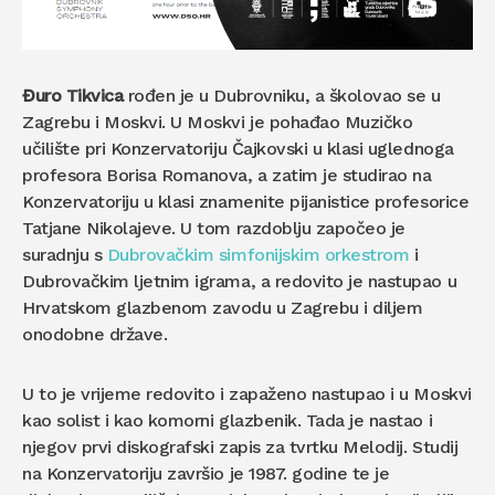
Đuro Tikvica
rođen je u Dubrovniku, a školovao se u
Zagrebu i Moskvi. U Moskvi je pohađao Muzičko
učilište pri Konzervatoriju Čajkovski u klasi uglednoga
profesora Borisa Romanova, a zatim je studirao na
Konzervatoriju u klasi znamenite pijanistice profesorice
Tatjane Nikolajeve. U tom razdoblju započeo je
suradnju s
Dubrovačkim simfonijskim orkestrom
i
Dubrovačkim ljetnim igrama, a redovito je nastupao u
Hrvatskom glazbenom zavodu u Zagrebu i diljem
onodobne države.
U to je vrijeme redovito i zapaženo nastupao i u Moskvi
kao solist i kao komorni glazbenik. Tada je nastao i
njegov prvi diskografski zapis za tvrtku Melodij. Studij
na Konzervatoriju završio je 1987. godine te je