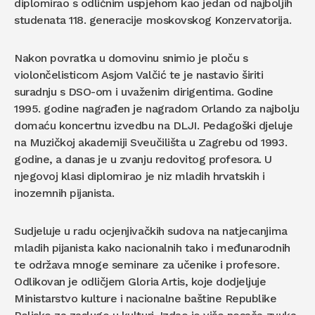
diplomirao s odličnim uspjehom kao jedan od najboljih
studenata 118. generacije moskovskog Konzervatorija.
Nakon povratka u domovinu snimio je ploču s
violončelisticom Asjom Valčić te je nastavio širiti
suradnju s DSO-om i uvaženim dirigentima. Godine
1995. godine nagrađen je nagradom Orlando za najbolju
domaću koncertnu izvedbu na DLJI. Pedagoški djeluje
na Muzičkoj akademiji Sveučilišta u Zagrebu od 1993.
godine, a danas je u zvanju redovitog profesora. U
njegovoj klasi diplomirao je niz mladih hrvatskih i
inozemnih pijanista.
Sudjeluje u radu ocjenjivačkih sudova na natjecanjima
mladih pijanista kako nacionalnih tako i međunarodnih
te održava mnoge seminare za učenike i profesore.
Odlikovan je odličjem Gloria Artis, koje dodjeljuje
Ministarstvo kulture i nacionalne baštine Republike