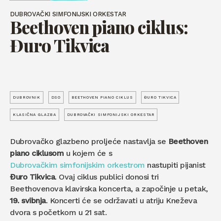
DUBROVAČKI SIMFONIJSKI ORKESTAR
Beethoven piano ciklus:
Đuro Tikvica
DUBROVNIK
DSO
BEETHOVEN PIANO CIKLUS
ĐURO TIKVICA
KLASIČNA GLAZBA
DUBROVAČKI SIMFONIJSKI ORKESTAR
Dubrovačko glazbeno proljeće nastavlja se
Beethoven
piano ciklusom
u kojem će s
Dubrovačkim simfonijskim orkestrom
nastupiti pijanist
Đuro Tikvica
. Ovaj ciklus publici donosi tri
Beethovenova klavirska koncerta, a započinje u petak,
19. svibnja
. Koncerti će se održavati u atriju Kneževa
dvora s početkom u 21 sat.