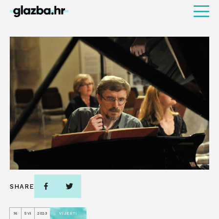
SHARE
16
SVI
2023
VIJESTI