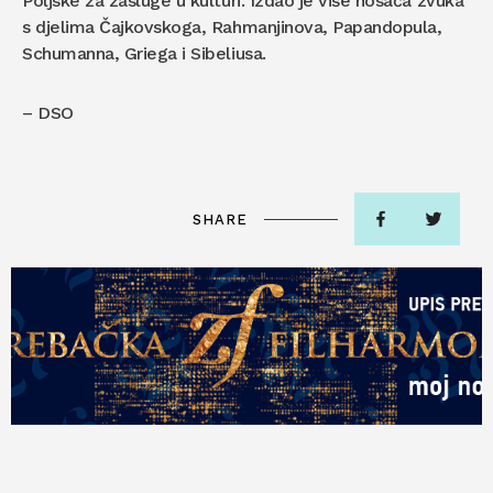
Poljske za zasluge u kulturi. Izdao je više nosača zvuka
s djelima Čajkovskoga, Rahmanjinova, Papandopula,
Schumanna, Griega i Sibeliusa.
– DSO
SHARE