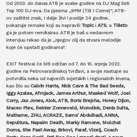
Od 2003. do danas ATB je svake godine na DJ Mag listi
Top 100 DJ-eva. Da pjesma „9PM (Till I Come)“, ATB-
ov zaštitni znak, i dalje živi i poslije 24 godine,
pokazuje remake koji su napravili
Topic
i
A7S
, a
Tiësto
ga je potom remiksirao. ATB je baš u nedavnom
intervjuu rekao da je „njegov cilj da stvara melodije
koje će opstati godinama“.
EXIT festival će biti održan od 7. do 10. srpnja 2022.
godine na Petrovaradinskoj tvrđavi, a svoje nastupe su
potvrdila neka od najvećih svjetskih i regionalnih imena,
kao što su
Calvin Harris, Nick Cave & The Bad Seeds,
Iggy Azalea, Afrojack, James Arthur, Masked Wolf, Joel
Corry, Jax Jones, Alok, ATB, Boris Brejcha, Honey Dijon,
Maceo Plex, Reinier Zonneveld, Monolink, Denis Sulta,
Mathame, ZHU, ACRAZE, Sama’ Abdulhadi, ANNA,
Sepultura, Napalm Death, Marky Ramone, Molchat
Doma, She Past Away, Brkovi, Paraf, Vizelj, Coach