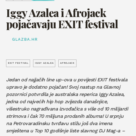
Iggy Azalea i Afrojack
pojačavaju EXIT festival
GLAZBA.HR
EXIT FESTIVAL
IGGY AZALEA
AFROJACK
Jedan od najjačih line up-ova u povijesti EXIT festivala
upravo je dodatno pojačan! Svoj nastup na Glavnoj
pozornici potvrdila je australska reperica Iggy Azalea,
jedna od najvećih hip hop zvijezda današnjice,
višestruko nagrađivana izvođačica s više od 10 milijardi
strimova i čak 70 milijuna prodanih albuma! U srpnju
na Petrovaradinsku tvrđavu stižu još dva imena
smještena u Top 10 godišnje liste slavnog DJ Mag-a –