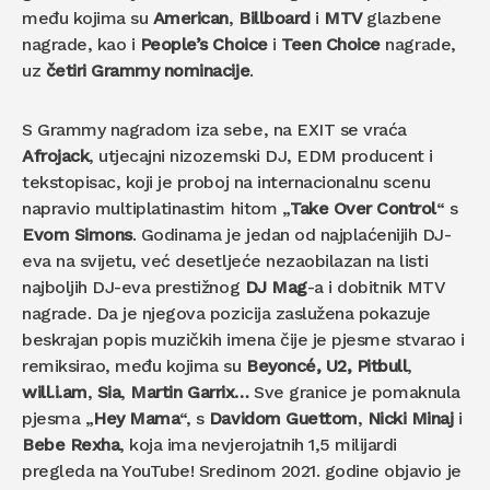
među kojima su
American
,
Billboard
i
MTV
glazbene
nagrade, kao i
People’s Choice
i
Teen Choice
nagrade,
uz
četiri Grammy nominacije
.
S Grammy nagradom iza sebe, na EXIT se vraća
Afrojack
, utjecajni nizozemski DJ, EDM producent i
tekstopisac, koji je proboj na internacionalnu scenu
napravio multiplatinastim hitom „
Take Over Control
“ s
Evom Simons
. Godinama je jedan od najplaćenijih DJ-
eva na svijetu, već desetljeće nezaobilazan na listi
najboljih DJ-eva prestižnog
DJ Mag
-a i dobitnik MTV
nagrade. Da je njegova pozicija zaslužena pokazuje
beskrajan popis muzičkih imena čije je pjesme stvarao i
remiksirao, među kojima su
Beyoncé, U2, Pitbull
,
will.i.am
,
Sia
,
Martin Garrix…
Sve granice je pomaknula
pjesma „
Hey Mama
“, s
Davidom Guettom
,
Nicki Minaj
i
Bebe Rexha
, koja ima nevjerojatnih 1,5 milijardi
pregleda na YouTube! Sredinom 2021. godine objavio je