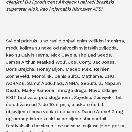
cijenjeni DJ i producent Afrojack i najveći brazilski
superstar Alok, kao i njemački hitmaker ATB!
Svi oni pridružuju se ranije objavljenim velikim imenima,
među kojima su neke od najvećih svjetskih zvijezda,
kao su Calvin Harris, Nick Cave & The Bad Seeds,
James Arthur, Masked Wolf, Joel Corry, Jax Jones,
Boris Brejcha, Honey Dijon, Maceo Plex, Reinier
Zonneveld, Monolink, Denis Sulta, Mathame, ZHU,
ACRAZE, Sama’ Abdulhadi, ANNA, Sepultura, Napalm
Death, Marky Ramone i mnoga druga. Novo izdanje
EXIT festivala, pod sloganom „Zajedno. Zauvijek!“ bit
će održano od 7. do 10. srpnja, a uskoro će biti
objavljena i nova velika imena mts Dance Arene! Zbog
ogromnog interesa aktualne cijene standardnih
festivalskih ulaznica bit će na snazi najkasnije do petka,