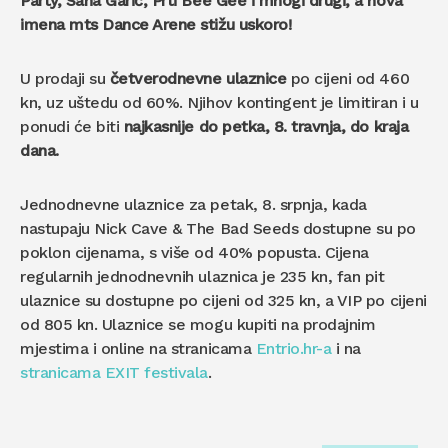
Party, Sana Garić, Prti Bee Gee i mnogi drugi, a nova
imena mts Dance Arene stižu uskoro!
U prodaji su
četverodnevne ulaznice
po cijeni od 460
kn, uz uštedu od 60%. Njihov kontingent je limitiran i u
ponudi će biti
najkasnije do petka, 8. travnja, do kraja
dana.
Jednodnevne ulaznice za petak, 8. srpnja, kada
nastupaju Nick Cave & The Bad Seeds dostupne su po
poklon cijenama, s više od 40% popusta. Cijena
regularnih jednodnevnih ulaznica je 235 kn, fan pit
ulaznice su dostupne po cijeni od 325 kn, a VIP po cijeni
od 805 kn. Ulaznice se mogu kupiti na prodajnim
mjestima i online na stranicama
Entrio.hr-a
i na
stranicama EXIT festivala
.