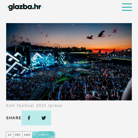
Exit Festival 2021 /press
SHARE
24
OŽU
2022
VIJESTI