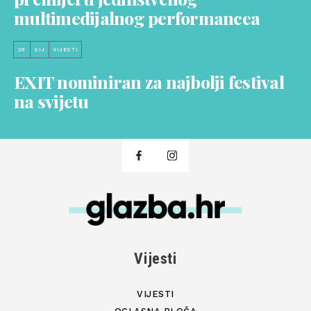
multimedijalnog performancea
29
SIJ
VIJESTI
EXIT nominiran za najbolji festival
na svijetu
Vijesti
VIJESTI