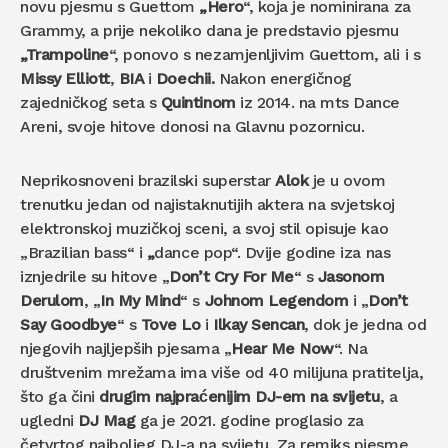
novu pjesmu s Guettom
„Hero
“, koja je nominirana za
Grammy, a prije nekoliko dana je predstavio pjesmu
„Trampoline
“, ponovo s nezamjenljivim Guettom, ali i s
Missy Elliott
,
BIA
i
Doechii.
Nakon energičnog
zajedničkog seta s
Quintinom
iz 2014. na mts Dance
Areni, svoje hitove donosi na Glavnu pozornicu.
Neprikosnoveni brazilski superstar
Alok
je u ovom
trenutku jedan od najistaknutijih aktera na svjetskoj
elektronskoj muzičkoj sceni, a svoj stil opisuje kao
„Brazilian bass“ i
„
dance pop“. Dvije godine iza nas
iznjedrile su hitove „
Don’t Cry For Me
“ s
Jasonom
Derulom
, „
In My Mind
“ s
Johnom Legendom
i „
Don’t
Say Goodbye
“ s
Tove Lo
i
Ilkay Sencan
, dok je jedna od
njegovih najljepših pjesama „
Hear Me Now
“. Na
društvenim mrežama ima više od 40 milijuna pratitelja,
što ga čini
drugim najpraćenijim DJ-em na svijetu
, a
ugledni
DJ Mag
ga je 2021. godine proglasio za
četvrtog najboljeg DJ-a na svijetu. Za remiks pjesme