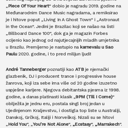
„
Piece Of Your Heart
“ dobio je nagradu 2019. godine na
Međunarodnim Dance Music nagradama, a remiksirao
je i hitove poput „Living In A Ghost Town“ i „Astronaut
in the Ocean“. Jedini je Brazilac koji se našao na listi
„Billboard Dance 100“, dok ga je magazin Forbes
ocijenio kao jednog od najutjecajnijih mladih umjetnika
u Brazilu. Premijerno je nastupio na
karnevalu u Sao
Paulu
2020. godine, i to pred milijun ljudi!
André Tanneberger
poznatiji kao
ATB
je njemački
glazbenik, DJ i producent trance i progressive house
žanrova, koji iza sebe ima više od 20 godine izuzetno
uspješne karijere. Njegova debitantska pjesma iz 1998.
godine, a danas platinasti klasik „
9PM (Till I Come)
“
obilježila je jednu eru, postala singl broj jedan u
Ujedinjenom Kraljevstvu, i dostigla top liste u Australiji,
Danskoj, Grčkoj, Italiji i Norveškoj. Nizali su se hitovi
„
Hold You
“, „
You’re Not Alone
“,
„Ecstasy
“,
„Marrakech
“.