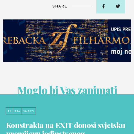
SHARE
Moglo bi Vas zanimati
21
TRA
VIJESTI
Konstrakta na EXIT donosi svjetsku
premijeru jedinstvenog