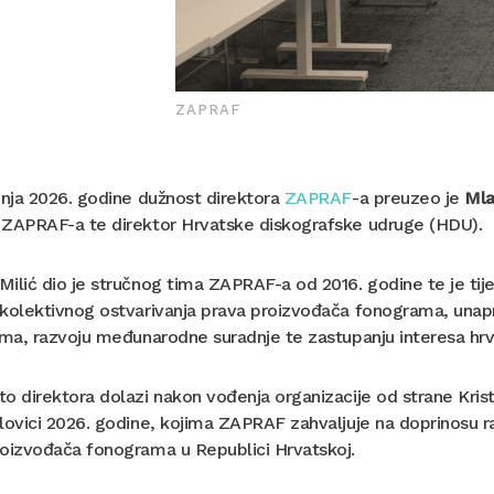
ZAPRAF
pnja 2026. godine dužnost direktora
ZAPRAF
-a preuzeo je
Mla
 ZAPRAF-a te direktor Hrvatske diskografske udruge (HDU).
ilić dio je stručnog tima ZAPRAF-a od 2016. godine te je ti
kolektivnog ostvarivanja prava proizvođača fonograma, unapr
ima, razvoju međunarodne suradnje te zastupanju interesa hr
o direktora dolazi nakon vođenja organizacije od strane Kris
lovici 2026. godine, kojima ZAPRAF zahvaljuje na doprinosu ra
roizvođača fonograma u Republici Hrvatskoj.