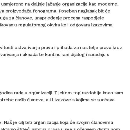
usmjereno na daljnje jačanje organizacije kao moderne,
rava proizvođača fonograma. Poseban naglasak bit će
usluga za članove, unaprjeđenje procesa raspodjele
ikovanju regulatornog okvira koji odgovara izazovima
vitosti ostvarivanja prava i prihoda za nositelje prava kroz
arivanja naknada te kontinuirani dijalog i suradnju s
odina rada u organizaciji. Tijekom tog razdoblja imao sam
potrebe naših članova, ali i izazove s kojima se suočava
. Naš je cilj biti organizacija koja će svojim članovima
no aktivno štiteći njihova prava u sve složenijem digitalnom