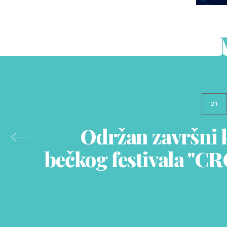
21
Održan završni 
bečkog festivala "C