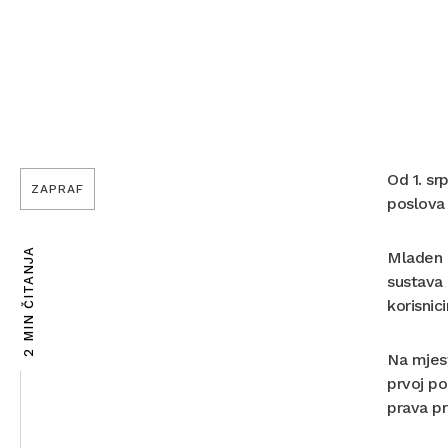
Od 1. sr
ZAPRAF
poslova
2 MIN ČITANJA
Mladen M
sustava 
korisnic
Na mjest
prvoj po
prava p