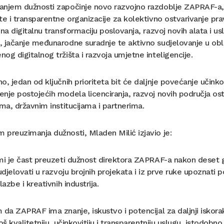
anjem dužnosti započinje novo razvojno razdoblje ZAPRAF-a, 
te i transparentne organizacije za kolektivno ostvarivanje p
 na digitalnu transformaciju poslovanja, razvoj novih alata i 
 jačanje međunarodne suradnje te aktivno sudjelovanje u obl
og digitalnog tržišta i razvoja umjetne inteligencije.
o, jedan od ključnih prioriteta bit će daljnje povećanje učinko
nje postojećih modela licenciranja, razvoj novih područja ostv
ima, državnim institucijama i partnerima.
preuzimanja dužnosti, Mladen Milić izjavio je:
mi je čast preuzeti dužnost direktora ZAPRAF-a nakon deset g
sudjelovati u razvoju brojnih projekata i iz prve ruke upoznati 
lazbe i kreativnih industrija.
 da ZAPRAF ima znanje, iskustvo i potencijal za daljnji iskorak
još kvalitetniju, učinkovitiju i transparentniju uslugu, istodob