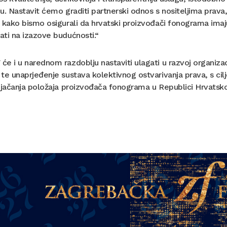
u. Nastavit ćemo graditi partnerski odnos s nositeljima prava
 kako bismo osigurali da hrvatski proizvođači fonograma imaj
ti na izazove budućnosti.“
e i u narednom razdoblju nastaviti ulagati u razvoj organizacij
te unaprjeđenje sustava kolektivnog ostvarivanja prava, s cilj
 jačanja položaja proizvođača fonograma u Republici Hrvats