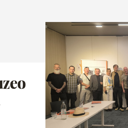
uzeo
a