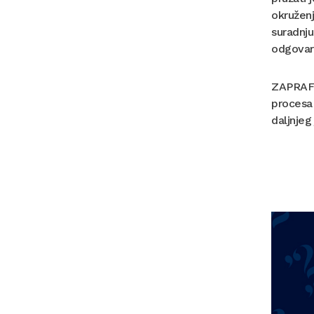
okruženj
suradnju
odgovara
ZAPRAF ć
procesa 
daljnjeg