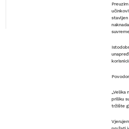
Preuzim
učinkovi
stavljen
naknada,
suvremen
Istodobn
unapređe
korisnic
Povodom 
„Velika 
priliku 
tržište g
Vjerujem
pružati 