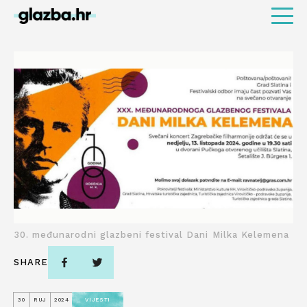
30. međunarodni glazbeni festival Dani Milka Kelemena
SHARE
30
RUJ
2024
VIJESTI