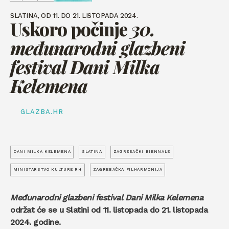
SLATINA, OD 11. DO 21. LISTOPADA 2024.
Uskoro počinje
30.
međunarodni glazbeni
festival Dani Milka
Kelemena
GLAZBA.HR
DANI MILKA KELEMENA
SLATINA
ZAGREBAČKI BIENNALE
MINISTARSTVO KULTURE RH
ZAGREBAČKA FILHARMONIJA
Međunarodni glazbeni festival Dani Milka Kelemena
održat će se u Slatini od 11. listopada do 21. listopada
2024. godine.