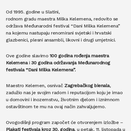
Od 1995. godine u Slatini,
rodnom gradu maestra Milka Kelemena, redovito se
održava Međunarodni festival “Dani Milka Kelemena”
na kojemu nastupaju renomirani svjetski i hrvatski
glazbenici, plesni ansambli, likovni i drugi umjetnici.
Ove godine slavimo
100 godina rođenja maestra
Kelemena
i
30 godina održavanja Međunarodnog
festivala “Dani Milka Kelemena”.
Maestro Kelemen, osnivač
Zagrebačkog bienala
,
zadužio nas je svojim radom i reputacijom koju je imao
u domovini i inozemstvu, životnim djelom i iznimnom
ostavštinom te mu na ovaj način zahvaljujemo.
Ovogodišnji program započet će otvorenjem izložbe –
Plakati festivala kroz 30. godina
, u petak, 11. listopada u