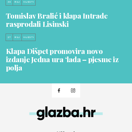
30
RUJ
VIJESTI
Tomislav Bralić i klapa Intrade
rasprodali Lisinski
27
RUJ
VIJESTI
Klapa Dišpet promovira novo
izdanje Jedna ura ‘lada – pjesme iz
polja