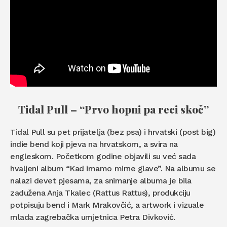
Tidal Pull – “Prvo hopni pa reci skoč”
Tidal Pull su pet prijatelja (bez psa) i hrvatski (post big)
indie bend koji pjeva na hrvatskom, a svira na
engleskom. Početkom godine objavili su već sada
hvaljeni album “Kad imamo mirne glave”. Na albumu se
nalazi devet pjesama, za snimanje albuma je bila
zadužena Anja Tkalec (Rattus Rattus), produkciju
potpisuju bend i Mark Mrakovčić, a artwork i vizuale
mlada zagrebačka umjetnica Petra Divković.