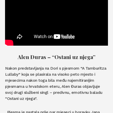
Alen Đuras – “Ostani uz njega”
Nakon predstavljanja na Dori s pjesmom “A Tamburitza
Lullaby“ koja se plasirala na visoko peto mjesto i
mjesecima nakon toga bila među najemitiranijim
pjesmama u hrvatskom eteru, Alen Đuras objavljuje
svoj drugi službeni singl – predivnu, emotivnu baladu
“Ostani uz njega“.
„Pjesma je nastala prije par mjeseci u boravku Jana