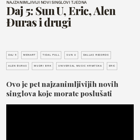
NAJZANIMLJIVIJI NOVI SINGLOVI TJEDNA
Daj 5: Sun U, Eric, Alen
Đuras i drugi
DAJ 5
MENART
TIDAL PULL
SUN U
DALLAS RECORDS
ALEN ĐURAS
MUDRI BRK
UNIVERSAL MUSIC HRVATSKA
ERIC
Ovo je pet najzanimljivijih novih
singlova koje morate poslušati