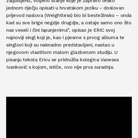
zaljubljeno, voljeno stanje koje je zapravo teško
jednom riječju opisati u hrvatskom jeziku – doslovan
prijevod naslova (Weightless) bio bi bestežinsko – onda
kad su sve brige negdje drugdje, a ostaje samo ono što
nas veseli i čini ispunjenima”, opisao je ERIC svoj
najnoviji singl koji je, kao i pjesme s prvog albuma te
singlovi koji su naknadno predstavljeni, nastao u
njegovom vlastitom malom glazbenom studiju. U
pisanju teksta Ericu se pridružila kolegica Vanessa
Ivanković s kojom, ističe, ovo nije prva suradnja.