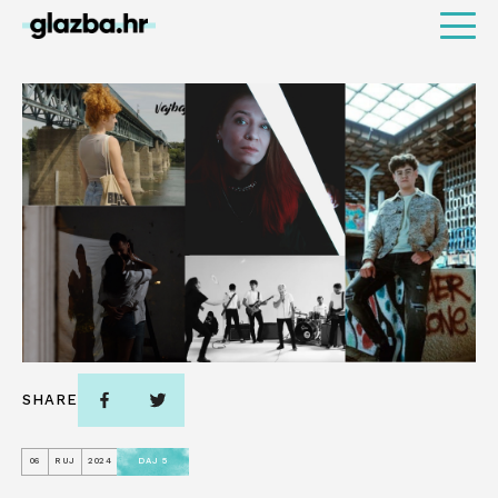
SHARE
06
RUJ
2024
DAJ 5