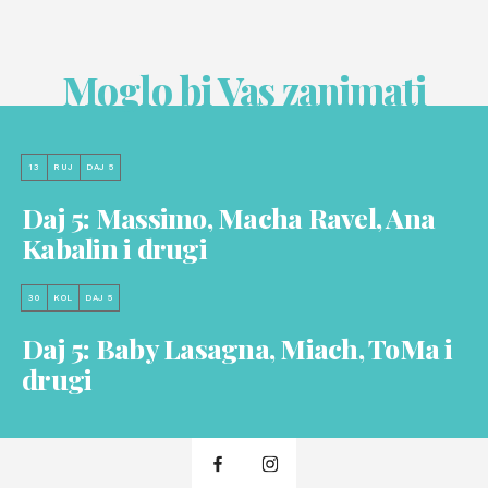
Moglo bi Vas zanimati
13
RUJ
DAJ 5
Daj 5: Massimo, Macha Ravel, Ana
Kabalin i drugi
30
KOL
DAJ 5
Daj 5: Baby Lasagna, Miach, ToMa i
drugi