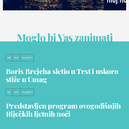
Moglo bi Vas zanimati
29
SVI
VIJESTI
Boris Brejcha sletio u Trst i uskoro
stiže u Umag
29
SVI
VIJESTI
Predstavljen program ovogodišnjih
Riječkih ljetnih noći