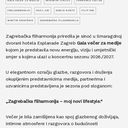
GALA VEČER ZA MEDIJE
MINIMINI CIKLUS
LAWRENCE FOSTER
FEELHARMONIJA
FAZIL SAY
DAWID RUNTZ
FILIP FAK
MARTIN DRAUŠNIK
ZAGREBAČKA FILHARMONIJA
Zagrebačka filharmonija priredila je sinoć u Smaragdnoj
dvorani hotela Esplanade Zagreb
Gala večer za medije
kojom je predstavila novu energiju, viziju i umjetnički
smjer s kojima ulazi u koncertnu sezonu 2026./2027.
U elegantnom ozračju glazbe, razgovora i druženja
okupljenim predstavnicima medija, partnerima i
uzvanicima predstavljena je sezona pod sloganom:
„Zagrebačka filharmonija – moj novi lifestyle.“
Večer je bila zamišljena kao spoj glazbenog doživljaja,
intimne atmosfere i razgovora o budućnosti