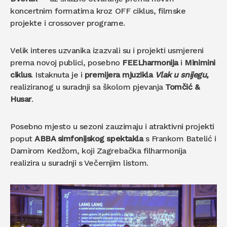
koncertnim formatima kroz OFF ciklus, filmske
projekte i crossover programe.
Velik interes uzvanika izazvali su i projekti usmjereni
prema novoj publici, posebno
FEELharmonija
i
Minimini
ciklus
. Istaknuta je i
premijera mjuzikla
Vlak u snijegu
,
realiziranog u suradnji sa školom pjevanja
Tomčić &
Husar
.
Posebno mjesto u sezoni zauzimaju i atraktivni projekti
poput
ABBA simfonijskog spektakla
s Frankom Batelić i
Damirom Kedžom, koji Zagrebačka filharmonija
realizira u suradnji s Večernjim listom.