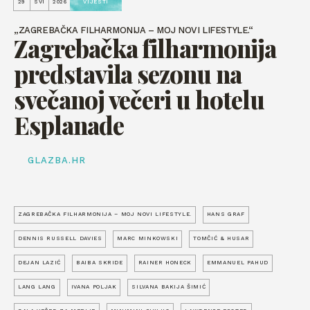
29
SVI
2026
VIJESTI
„ZAGREBAČKA FILHARMONIJA – MOJ NOVI LIFESTYLE.“
Zagrebačka filharmonija
predstavila sezonu na
svečanoj večeri u hotelu
Esplanade
GLAZBA.HR
ZAGREBAČKA FILHARMONIJA – MOJ NOVI LIFESTYLE.
HANS GRAF
DENNIS RUSSELL DAVIES
MARC MINKOWSKI
TOMČIĆ & HUSAR
DEJAN LAZIĆ
BAIBA SKRIDE
RAINER HONECK
EMMANUEL PAHUD
LANG LANG
IVANA POLJAK
SILVANA BAKIJA ŠIMIĆ