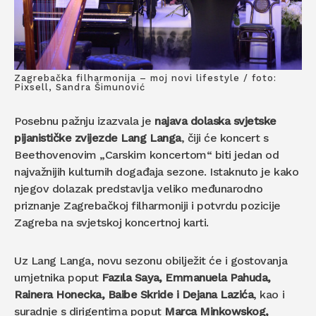
Zagrebačka filharmonija – moj novi lifestyle / foto:
Pixsell, Sandra Šimunović
Posebnu pažnju izazvala je
najava dolaska svjetske
pijanističke zvijezde Lang Langa
, čiji će koncert s
Beethovenovim „Carskim koncertom“ biti jedan od
najvažnijih kulturnih događaja sezone. Istaknuto je kako
njegov dolazak predstavlja veliko međunarodno
priznanje Zagrebačkoj filharmoniji i potvrdu pozicije
Zagreba na svjetskoj koncertnoj karti.
Uz Lang Langa, novu sezonu obilježit će i gostovanja
umjetnika poput
Fazıla Saya, Emmanuela Pahuda,
Rainera Honecka, Baibe Skride i Dejana Lazića
, kao i
suradnje s dirigentima poput
Marca Minkowskog,