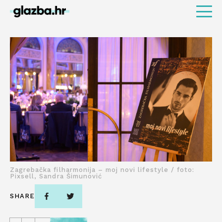
Zagrebačka filharmonija – moj novi lifestyle / foto:
Pixsell, Sandra Šimunović
SHARE