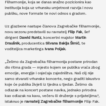
Filharmonije, koja se danas snažno pozicionira kao
institucija koja uz vrhunsku umjetnost razvija i novu
publiku, nove formate te novi odnos s gradom.
Uz glazbene nastupe članova Zagrebačke filharmonije,
novu sezonu predstavili su ravnatelj
Filip Fak
, šef
dirigent
Dawid Runtz
, koncertni majstor
Martin
Draušnik,
producentica
Silvana Bakija Šimić
, te
voditeljica marketinga
Ivana Poljak.
„Želimo da Zagrebačka filharmonija postane prirodan
dio ritma grada — mjesto kojem se publika vraća zbog
emocije, energije i osjećaja zajedništva. Naš cilj nije
samo stvarati vrhunske koncerte, nego graditi iskustvo
koje će publika živjeti iz tjedna u tjedan. Želimo da
odlazak na koncert postane navika, jednako prirodna
kao odlazak na kavu, večeru ili druženje s prijateljima.“,
istaknuo je
ravnatelj Zagrebačke filharmonije
Filip Fak.