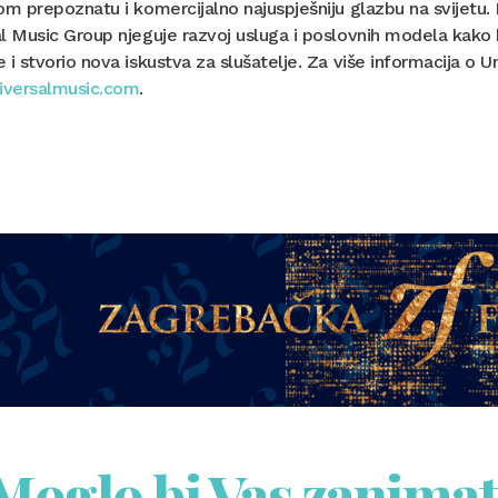
om prepoznatu i komercijalno najuspješniju glazbu na svijetu.
l Music Group njeguje razvoj usluga i poslovnih modela kako b
 i stvorio nova iskustva za slušatelje. Za više informacija o U
versalmusic.com
.
Moglo bi Vas zanimat