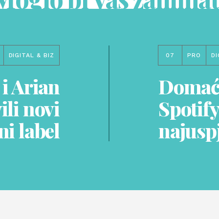
DIGITAL & BIZ
07
PRO
DI
i Arian
Domaći
ili novi
Spotify
ni label
najuspj