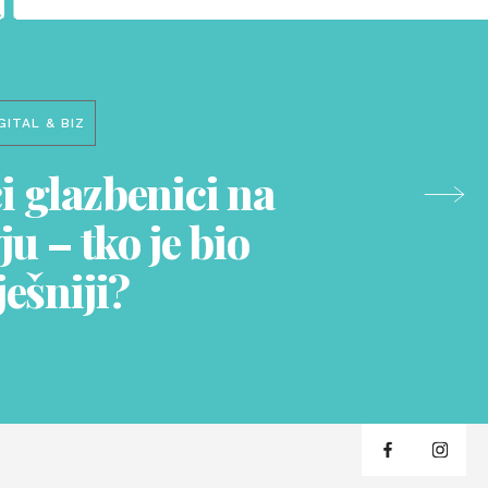
GITAL & BIZ
 glazbenici na
ju – tko je bio
ešniji?