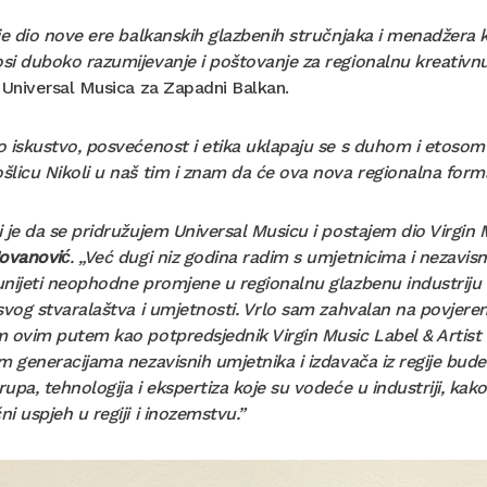
je dio nove ere balkanskih glazbenih stručnjaka i menadžera koj
i duboko razumijevanje i poštovanje za regionalnu kreativnu
 Universal Musica za Zapadni Balkan.
 iskustvo, posvećenost i etika uklapaju se s duhom i etoso
licu Nikoli u naš tim i znam da će ova nova regionalna forma
 je da se pridružujem Universal Musicu i postajem dio Virgin M
ovanović
. „Već dugi niz godina radim s umjetnicima i nezavi
unijeti neophodne promjene u regionalnu glazbenu industrij
svog stvaralaštva i umjetnosti. Vrlo sam zahvalan na povjerenj
m ovim putem kao potpredsjednik Virgin Music Label & Artist
im generacijama nezavisnih umjetnika i izdavača iz regije b
upa, tehnologija i ekspertiza koje su vodeće u industriji, ka
i uspjeh u regiji i inozemstvu.”