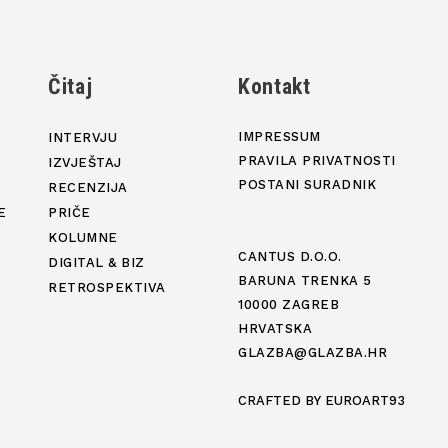
j
Čitaj
Kontakt
IMPRESSUM
INTERVJU
PRAVILA PRIVATNOSTI
IZVJEŠTAJ
POSTANI SURADNIK
RECENZIJA
E
PRIČE
KOLUMNE
CANTUS D.O.O.
DIGITAL & BIZ
BARUNA TRENKA 5
RETROSPEKTIVA
10000 ZAGREB
HRVATSKA
GLAZBA@GLAZBA.HR
CRAFTED BY
EUROART93