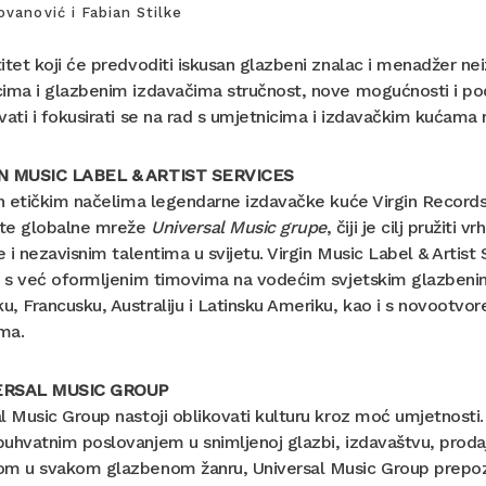
ovanović i Fabian Stilke
itet koji će predvoditi iskusan glazbeni znalac i menadžer neiz
ima i glazbenim izdavačima stručnost, nove mogućnosti i pod
vati i fokusirati se na rad s umjetnicima i izdavačkim kućama
N MUSIC LABEL & ARTIST SERVICES
an etičkim načelima legendarne izdavačke kuće Virgin Records
te globalne mreže
Universal Music grupe
, čiji je cilj pružit
je i nezavisnim talentima u svijetu. Virgin Music Label & Artis
, s već oformljenim timovima na vodećim svjetskim glazbenim t
, Francusku, Australiju i Latinsku Ameriku, kao i s novootvore
ma.
ERSAL MUSIC GROUP
l Music Group nastoji oblikovati kulturu kroz moć umjetnosti.
uhvatnim poslovanjem u snimljenoj glazbi, izdavaštvu, prodaji 
m u svakom glazbenom žanru, Universal Music Group prepoznaje