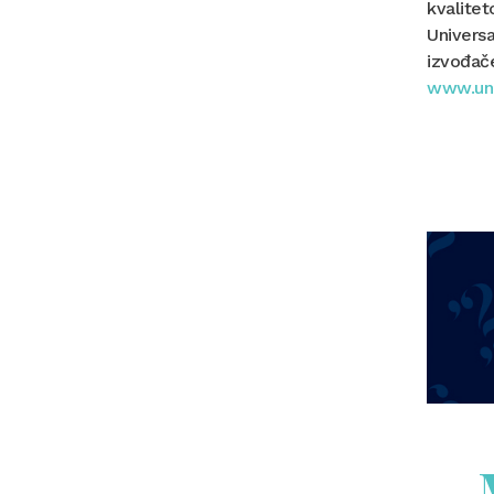
kvalitet
Universa
izvođače
www.uni