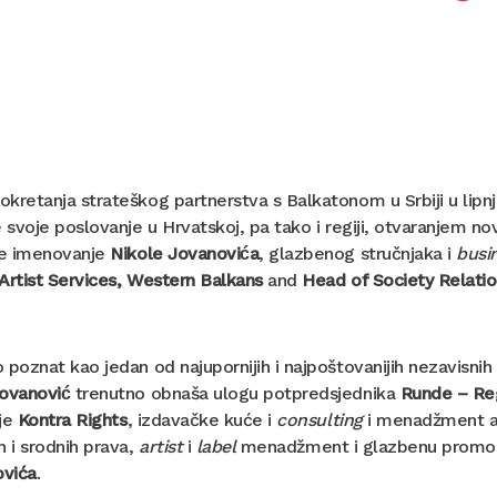
kretanja strateškog partnerstva s Balkatonom u Srbiji u lipn
e svoje poslovanje u Hrvatskoj, pa tako i regiji, otvaranjem 
uje imenovanje
Nikole Jovanovića
, glazbenog stručnjaka i
busi
Artist Services, Western Balkans
and
Head of Society Relati
 poznat kao jedan od najupornijih i najpoštovanijih nezavis
ovanović
trenutno obnaša ulogu potpredsjednika
Runde – Reg
 je
Kontra Rights
, izdavačke kuće i
consulting
i menadžment age
h i srodnih prava,
artist
i
label
menadžment i glazbenu promociju
vića
.