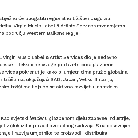
bježno će obogatiti regionalno tržište i osigurati
ršku. Virgin Music Label & Artists Services ravnomjerno
 na području Western Balkans regije.
, Virgin Music Label & Artist Services dio je nedavno
i vrhunske i fleksibilne usluge poduzetnicima glazbene
t Services pokrenut je kako bi umjetnicima pružio globalna
ržištima, uključujući SAD, Japan, Veliku Britaniju,
nim tržištima koja će se aktivno razvijati u narednim
 Kao svjetski
leader
u glazbenom djelu zabavne industrije,
fizičkih izdanja i audiovizualnog sadržaja. S najopsežnijim
 i razvija umjetnike te proizvodi i distribuira