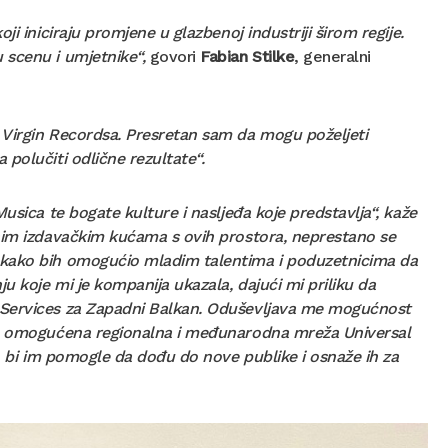
i iniciraju promjene u glazbenoj industriji širom regije.
 scenu i umjetnike“,
govori
Fabian Stilke
, generalni
m Virgin Recordsa. Presretan sam da mogu poželjeti
 polučiti odlične rezultate“.
usica te bogate kulture i nasljeđa koje predstavlja“, kaže
snim izdavačkim kućama s ovih prostora, neprestano se
u kako bih omogućio mladim talentima i poduzetnicima da
u koje mi je kompanija ukazala, dajući mi priliku da
 Services za Zapadni Balkan. Oduševljava me mogućnost
ude omogućena regionalna i međunarodna mreža Universal
ko bi im pomogle da dođu do nove publike i osnaže ih za