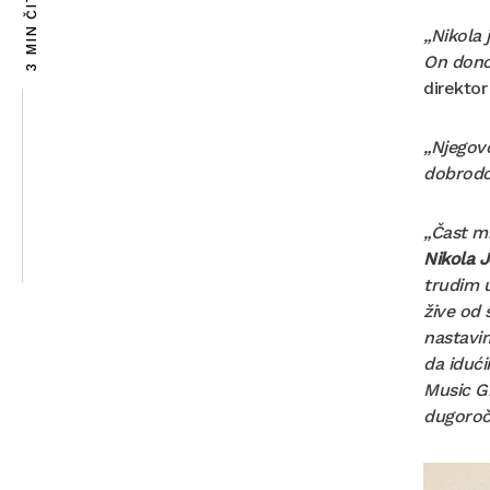
3 MIN ČITANJA
„Nikola 
On donos
direktor
„Njegovo
dobrodoš
„Čast mi
Nikola J
trudim 
žive od 
nastavi
da iduć
Music Gr
dugoročn