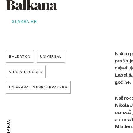
Balkana
GLAZBA.HR
Nakon po
BALKATON
UNIVERSAL
proširuj
najavlj
VIRGIN RECORDS
Label & 
godine.
UNIVERSAL MUSIC HRVATSKA
Naširoko
Nikola J
osnivač
autorski
Mladeno