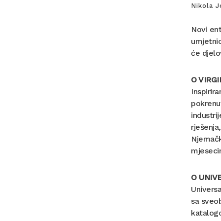
Nikola J
Novi ent
umjetnic
će djelo
O
VIRGI
Inspirir
pokrenu
industri
rješenja
Njemačku
mjeseci
O UNIV
Universa
sa sveob
katalogo