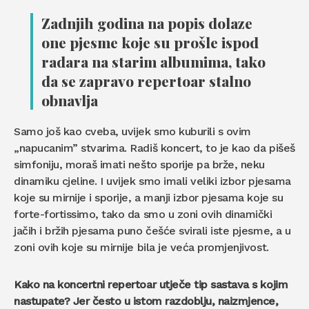
Zadnjih godina na popis dolaze
one pjesme koje su prošle ispod
radara na starim albumima, tako
da se zapravo repertoar stalno
obnavlja
Samo još kao cveba, uvijek smo kuburili s ovim
„napucanim” stvarima. Radiš koncert, to je kao da pišeš
simfoniju, moraš imati nešto sporije pa brže, neku
dinamiku cjeline. I uvijek smo imali veliki izbor pjesama
koje su mirnije i sporije, a manji izbor pjesama koje su
forte-fortissimo, tako da smo u zoni ovih dinamički
jačih i bržih pjesama puno češće svirali iste pjesme, a u
zoni ovih koje su mirnije bila je veća promjenjivost.
Kako na koncertni repertoar utječe tip sastava s kojim
nastupate? Jer često u istom razdoblju, naizmjence,