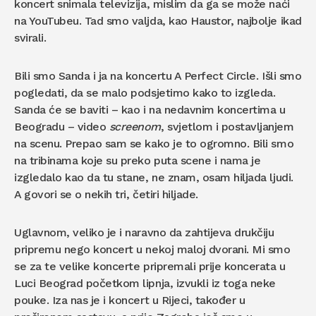
koncert snimala televizija, mislim da ga se može naći
na YouTubeu. Tad smo valjda, kao Haustor, najbolje ikad
svirali.
Bili smo Sanda i ja na koncertu A Perfect Circle. Išli smo
pogledati, da se malo podsjetimo kako to izgleda.
Sanda će se baviti – kao i na nedavnim koncertima u
Beogradu – video
screenom
, svjetlom i postavljanjem
na scenu. Prepao sam se kako je to ogromno. Bili smo
na tribinama koje su preko puta scene i nama je
izgledalo kao da tu stane, ne znam, osam hiljada ljudi.
A govori se o nekih tri, četiri hiljade.
Uglavnom, veliko je i naravno da zahtijeva drukčiju
pripremu nego koncert u nekoj maloj dvorani. Mi smo
se za te velike koncerte pripremali prije koncerata u
Luci Beograd početkom lipnja, izvukli iz toga neke
pouke. Iza nas je i koncert u Rijeci, također u