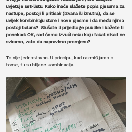
uvjetuje set-listu. Kako inač
e sla
žete popis pjesama za
nastupe, postoji li pritisak (izvana ili iznutra), da se
uvijek kombiniraju stare i nove pjesme i da među njima
postoji balans? Slušate li prijedloge publike i kažete li
ponekad: OK, sad ćemo izvući neku koju fakat nikad ne
sviramo, zato da napravimo promjenu?
To nije jednostavno. U principu, kad razmišljamo o
tome, tu su hiljade kombinacija.