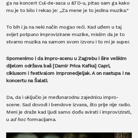
ga na koncert Cul-de-saca u &TD-u, pitao sam ga kako
mu je to bilo i rekao je: „Za mene je to jedina muzika.“
To bih i ja na neki način mogao reći. Kad uđem u taj
svijet potpuno improvizirane muzike, mislim da je to
stvarno muzika na samom svom izvoru i to mi je super.
Spomenimo i da impro-scenu u Zagrebu i šire velikim
dijelom održava baš [Damir Prica Kafka] Capri,
ciklusom i festivalom Impronedjeljak. A on nastupa i na
koncertu na Š
alati.
Da, da i uključio je međunarodnu zajednicu impro-
scene. Sad dovodi i bendove izvana, što prije nije radio.
Meni je draže kad ljudi samo dođu svirati i improvizirati,
u
ad hoc
formacijama.