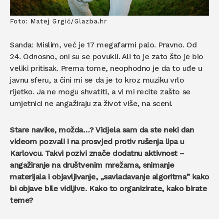
Foto: Matej Grgić/Glazba.hr
Sanda: Mislim, već je 17 megafarmi palo. Pravno. Od
24. Odnosno, oni su se povukli. Ali to je zato što je bio
veliki pritisak. Prema tome, neophodno je da to uđe u
javnu sferu, a čini mi se da je to kroz muziku vrlo
rijetko. Ja ne mogu shvatiti, a vi mi recite zašto se
umjetnici ne angažiraju za život više, na sceni.
Stare navike, možda…? Vidjela sam da ste neki dan
videom pozvali i na prosvjed protiv rušenja lipa u
Karlovcu. Takvi pozivi znače dodatnu aktivnost –
angažiranje na društvenim mrežama, snimanje
materijala i objavljivanje, „savladavanje algoritma” kako
bi objave bile vidljive. Kako to organizirate, kako birate
teme?