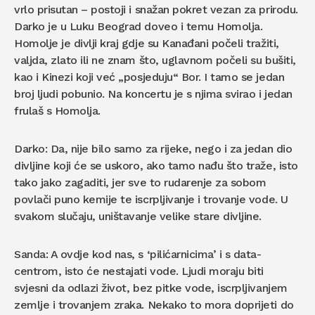
vrlo prisutan – postoji i snažan pokret vezan za prirodu.
Darko je u Luku Beograd doveo i temu Homolja.
Homolje je divlji kraj gdje su Kanađani počeli tražiti,
valjda, zlato ili ne znam što, uglavnom počeli su bušiti,
kao i Kinezi koji već „posjeduju“ Bor. I tamo se jedan
broj ljudi pobunio. Na koncertu je s njima svirao i jedan
frulaš s Homolja.
Darko: Da, nije bilo samo za rijeke, nego i za jedan dio
divljine koji će se uskoro, ako tamo nađu što traže, isto
tako jako zagaditi, jer sve to rudarenje za sobom
povlači puno kemije te iscrpljivanje i trovanje vode. U
svakom slučaju, uništavanje velike stare divljine.
Sanda: A ovdje kod nas, s ‘pilićarnicima’ i s data-
centrom, isto će nestajati vode. Ljudi moraju biti
svjesni da odlazi život, bez pitke vode, iscrpljivanjem
zemlje i trovanjem zraka. Nekako to mora doprijeti do