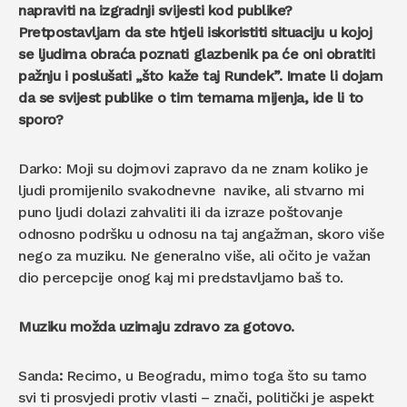
napraviti na izgradnji svijesti kod publike?
Pretpostavljam da ste htjeli iskoristiti situaciju u kojoj
se ljudima obraća poznati glazbenik pa će oni obratiti
pažnju i posluš
ati
„što kaže taj Rundek”. Imate li dojam
da se svijest publike o tim temama mijenja, ide li to
sporo?
Darko: Moji su dojmovi zapravo da ne znam koliko je
ljudi promijenilo svakodnevne navike, ali stvarno mi
puno ljudi dolazi zahvaliti ili da izraze poštovanje
odnosno podršku u odnosu na taj angažman, skoro više
nego za muziku. Ne generalno više, ali očito je važan
dio percepcije onog kaj mi predstavljamo baš to.
Muziku možda uzimaju zdravo za gotovo.
Sanda
:
Recimo, u Beogradu, mimo toga što su tamo
svi ti prosvjedi protiv vlasti – znači, politički je aspekt