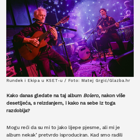
Rundek i Ekipa u KSET-u / Foto: Matej Grgić/Glazba.hr
Kako danas gledate na taj album
Bolero
, nakon više
desetljeća, s reizdanjem, i kako na sebe iz toga
razdoblja?
Mogu reći da su mi to jako lijepe pjesme, ali mi je
album nekak’ pretvrdo isproduciran. Kad smo radili