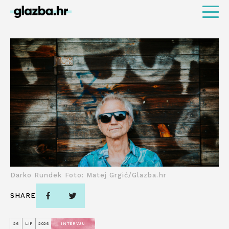
Darko Rundek Foto: Matej Grgić/Glazba.hr
SHARE
26
LIP
2026
INTERVJU