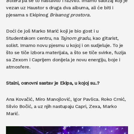
Bolera
pa se to nastavilo i razvilo. Imamo sadržaj koji je
vezan uz Haustor s druga dva albuma, ali će biti i
pjesama s Ekipinog
Brisanog prostora.
Doći će još Marko Marić koji je bio gost i u
Studentskom centru, na
Tajnom gradu
, kao gitarist,
solist. Imamo novu pjesmu u kojoj i on sudjeluje. To je
što se tiče izbora materijala, a što se tiče svirke, fuzija
sa Zexom i Caprijem donijela je novu energiju, boje i
atmosfere.
Stalni, osnovni sastav je Ekipa, u kojoj su..?
Ana Kovačić, Miro Manojlović, Igor Pavlica. Roko Crnić,
Silvio Bočić, a uz njih nastupaju Capri, Zexa, Marko
Marić.