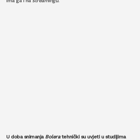
ima ga i na
streamingu
.
U doba snimanja
Bolera
tehnički su uvjeti u studijima