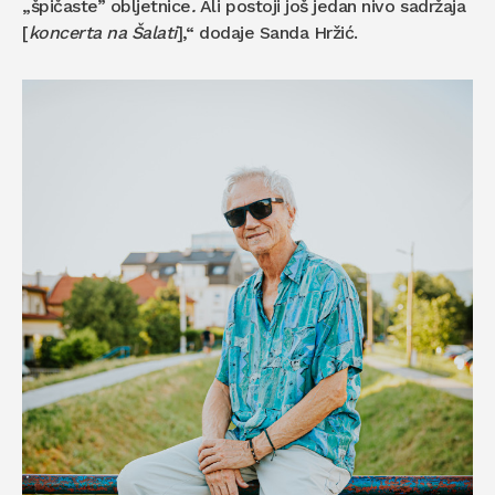
„špičaste” obljetnice
.
Ali postoji još jedan nivo sadržaja
[
koncerta na Šalati
],“ dodaje Sanda Hržić.