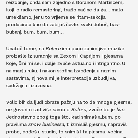
reizdanje, onda sam zajedno s Goranom Martincem,
koji je radio remastering, tražio načine da ga… malo
umekšamo, jer u to vrijeme se ritam-sekcija
producirala kao da zabijaš čavle: svaki doboš, bas-
bubanj, bum, bum, bum…
Unatoč tome, na
Boleru
ima puno zanimljive muzike
proizašle iz suradnje sa Zexom i Caprijem i pjesama
koje, čini mi se, i dalje zvuče aktualno i intrigantno. U
najmanju ruku, i nakon stotina izvođenja u raznim
sastavima, njihova mi je interpretacija uzbudljiva,
sadržajna i izazovna.
Volio bih da ljudi obrate pažnju na to da mnoge pjesme,
ne govorim sad više samo o
Boleru
, zvuče bolje
live.
Jednostavno zbog toga što, kad snimaš album, po
pravilima
show businessa,
ti izmisliš pjesmu, napraviš
probe, dođeš u studio, to snimiš i ta pjesma, većina