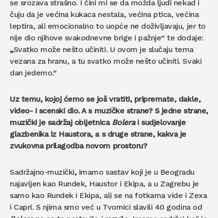
se srozava strašno. I čini mi se da možda ljudi nekad i
čuju da je većina kukaca nestala, većina ptica, većina
leptira, ali emocionalno to uopće ne doživljavaju, jer to
nije dio njihove svakodnevne brige i pažnje“ te dodaje:
„
Svatko može nešto učiniti. U ovom je slučaju tema
vezana za hranu, a tu svatko može nešto učiniti. Svaki
dan jedemo.“
Uz temu, kojoj ćemo se još vratiti, pripremate, dakle,
video- i scenski dio. A s muzičke strane? S jedne strane,
muzički je sadržaj obljetnica
Bolera
i sudjelovanje
glazbenika iz Haustora, a s druge strane, kakva je
zvukovna prilagodba novom prostoru?
Sadržajno-muzički
,
imamo sastav koji je u Beogradu
najavljen kao Rundek, Haustor i Ekipa, a u Zagrebu je
samo kao Rundek i Ekipa, ali se na fotkama vide i Zexa
i Capri. S njima smo već u Tvornici slavili 40 godina od