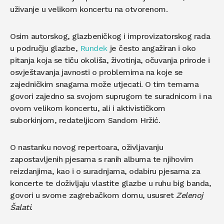
uživanje u velikom koncertu na otvorenom.
Osim autorskog, glazbeničkog i improvizatorskog rada
u području glazbe,
Rundek
je često angažiran i oko
pitanja koja se tiču okoliša, životinja, očuvanja prirode i
osvještavanja javnosti o problemima na koje se
zajedničkim snagama može utjecati. O tim temama
govori zajedno sa svojom suprugom te suradnicom i na
ovom velikom koncertu, ali i aktivističkom
suborkinjom, redateljicom Sandom Hržić.
O nastanku novog repertoara, oživljavanju
zapostavljenih pjesama s ranih albuma te njihovim
reizdanjima, kao i o suradnjama, odabiru pjesama za
koncerte te doživljaju vlastite glazbe u ruhu big banda,
govori u svome zagrebačkom domu, ususret
Zelenoj
Šalati
.