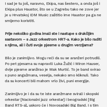
I sad je tu još, naravno, Ekipa, nas šestero, a onda još i
Ekipa plus Haustor, što se u Zagrebu tako ne zove jer
je u Hrvatskoj IDM Music zaštitio ime Haustor pa ga ne
smijemo koristiti.
Prije nekoliko godina imali ste i nastupe s drukčijim
sastavom – s Jazz orkestrom HRT-a. Kako je bilo raditi
s njima, ali i čuti svoje pjesme u drugim verzijama?
Bilo je zanimljivo. Mogu reći da su se aranžeri potrudili.
Po pet pjesama su napravili Luka Žužić i Miron Hauser,
dvije pjesme aranžirao je Mak Murtić. To je band svirao
s puno angažmana, veselja, nekako smo kliknuli. Tako
da su koncerti bili mahom vrlo živi, puni energije.
Zanimljivo je i da su te iste aranžmane svirali i skopski
orkestar [Nacionalni jazz orkestar] i beogradski [Big
Band RTS-a], uskoro će i Novosadski Big Band. I s tim