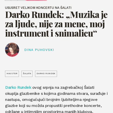
USUSRET VELIKOM KONCERTU NA ŠALATI
Darko Rundek: „Muzika je
za ljude, nije za mene, moj
instrument i snimalicu“
DINA PUHOVSKI
HAUSTOR
ŠALATA
DARKO RUNDEK
Darko Rundek
ovog srpnja na zagrebačkoj Šalati
okuplja glazbenike s kojima godinama stvara, surađuje i
nastupa, omogućujući brojnim ljubiteljima njegove
glazbe koji su možda propustili prethodne koncerte,
održane u intimnijim prostorima manjih klubova,