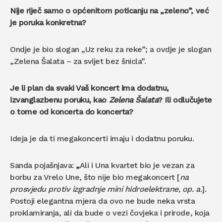
Nije riječ samo o općenitom poticanju na „zeleno”, već
je poruka konkretna?
Ondje je bio slogan „Uz reku za reke”; a ovdje je slogan
„Zelena Šalata – za svijet bez šnicla”.
Je li plan da svaki Vaš koncert ima dodatnu,
izvanglazbenu poruku, kao
Zelena
Šalata
? Ili odlučujete
o tome od koncerta do koncerta?
Ideja je da ti megakoncerti imaju i dodatnu poruku.
Sanda pojašnjava:
„
Ali i Una kvartet bio je vezan za
borbu za Vrelo Une, što nije bio megakoncert [
na
prosvjedu protiv izgradnje mini hidroelektrane, op. a.
].
Postoji elegantna mjera da ovo ne bude neka vrsta
proklamiranja, ali da bude o vezi čovjeka i prirode, koja