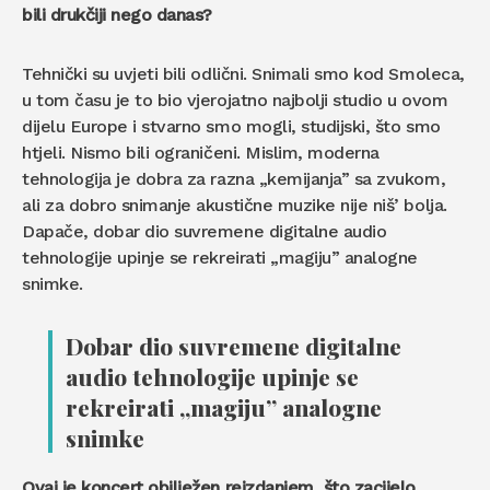
bili drukčiji nego danas?
Tehnički su uvjeti bili odlični. Snimali smo kod Smoleca,
u tom času je to bio vjerojatno najbolji studio u ovom
dijelu Europe i stvarno smo mogli, studijski, što smo
htjeli. Nismo bili ograničeni. Mislim, moderna
tehnologija je dobra za razna „kemijanja” sa zvukom,
ali za dobro snimanje akustične muzike nije niš’ bolja.
Dapače, dobar dio suvremene digitalne audio
tehnologije upinje se rekreirati „magiju” analogne
snimke.
Dobar dio suvremene digitalne
audio tehnologije upinje se
rekreirati „magiju” analogne
snimke
Ovaj je koncert obilježen reizdanjem, što zacijelo