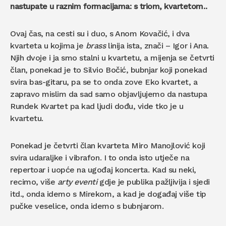
nastupate u raznim formacijama: s triom, kvartetom..
Ovaj čas, na cesti su i duo, s Anom Kovačić, i dva
kvarteta u kojima je
brass
linija ista, znači – Igor i Ana.
Njih dvoje i ja smo stalni u kvartetu, a mijenja se četvrti
član, ponekad je to Silvio Bočić, bubnjar koji ponekad
svira bas-gitaru, pa se to onda zove Eko kvartet, a
zapravo mislim da sad samo objavljujemo da nastupa
Rundek Kvartet pa kad ljudi dođu, vide tko je u
kvartetu.
Ponekad je četvrti član kvarteta Miro Manojlović koji
svira udaraljke i vibrafon. I to onda isto utječe na
repertoar i uopće na ugođaj koncerta. Kad su neki,
recimo, više
arty eventi
gdje je publika pažljivija i sjedi
itd., onda idemo s Mirekom, a kad je događaj više tip
pučke veselice, onda idemo s bubnjarom.