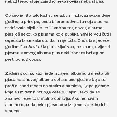
nekad lijepo stoje zajedno neka novija i neka starija.
Obično je išlo tak: kad su se albumi izdavali svake dvije
godine, u principu, onda bi promotivna turneja albuma
sadržavala cijeli album ili većinu tog novog albuma,
plus još nekoliko pjesama koje publika najviše voli čuti i
osjećala bi se zakinuto da ih nije čula. Onda bi sljedeće
godine išao
best of
koji bi uključivao, ne znam, dvije-tri
pjesme s novog albuma plus neki izbor najboljeg od
prethodnog opusa.
Zadnjih godina, kad rjeđe izdajem albume, umjesto tih
pjesama s novog albuma dolaze one pjesme koje su
prošle ispod radara na starim albumima, lijepe pjesme
koje su iz raznih razloga ostale u sjeni, tako da se
zapravo repertoar stalno obnavlja. Ako ne novim
albumom, onda ovim pjesmama iz sjene s prethodnih
albuma.