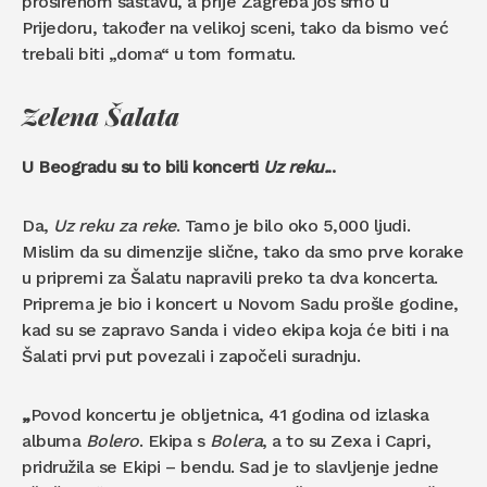
proširenom sastavu, a prije Zagreba još smo u
Prijedoru, također na velikoj sceni, tako da bismo već
trebali biti „doma“ u tom formatu.
Zelena Šalata
U Beogradu su to bili koncerti
Uz reku.
..
Da,
Uz reku za reke
. Tamo je bilo oko 5,000 ljudi.
Mislim da su dimenzije slične, tako da smo prve korake
u pripremi za Šalatu napravili preko ta dva koncerta.
Priprema je bio i koncert u Novom Sadu prošle godine,
kad su se zapravo Sanda i video ekipa koja će biti i na
Šalati prvi put povezali i započeli suradnju.
„
Povod koncertu je obljetnica, 41 godina od izlaska
albuma
Bolero
. Ekipa s
Bolera
, a to su Zexa i Capri,
pridružila se Ekipi – bendu. Sad je to slavljenje jedne