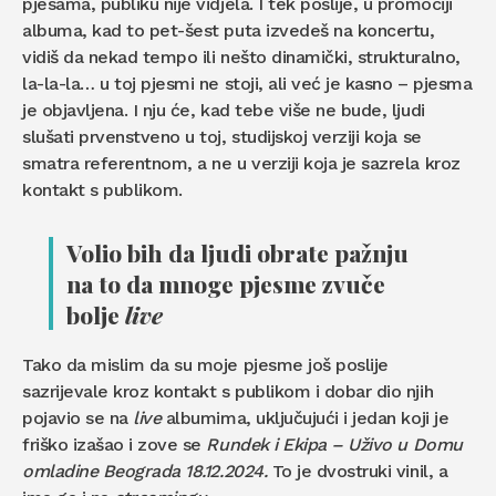
pjesama, publiku nije vidjela. I tek poslije, u promociji
albuma, kad to pet-šest puta izvedeš na koncertu,
vidiš da nekad tempo ili nešto dinamički, strukturalno,
la-la-la… u toj pjesmi ne stoji, ali već je kasno – pjesma
je objavljena. I nju će, kad tebe više ne bude, ljudi
slušati prvenstveno u toj, studijskoj verziji koja se
smatra referentnom, a ne u verziji koja je sazrela kroz
kontakt s publikom.
Volio bih da ljudi obrate pažnju
na to da mnoge pjesme zvuče
bolje
live
Tako da mislim da su moje pjesme još poslije
sazrijevale kroz kontakt s publikom i dobar dio njih
pojavio se na
live
albumima, uključujući i jedan koji je
friško izašao i zove se
Rundek i Ekipa – Už
ivo
u Domu
omladine Beograda
18.12.
2024.
To je dvostruki vinil, a