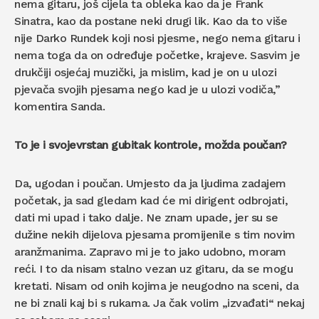
nema gitaru, još cijela ta obleka kao da je Frank
Sinatra, kao da postane neki drugi lik. Kao da to više
nije Darko Rundek koji nosi pjesme, nego nema gitaru i
nema toga da on određuje početke, krajeve. Sasvim je
drukčiji osjećaj muzički, ja mislim, kad je on u ulozi
pjevača svojih pjesama nego kad je u ulozi vodiča,”
komentira Sanda.
To je i svojevrstan gubitak kontrole, mož
da pou
č
an?
Da, ugodan i poučan. Umjesto da ja ljudima zadajem
početak, ja sad gledam kad će mi dirigent odbrojati,
dati mi upad i tako dalje. Ne znam upade, jer su se
dužine nekih dijelova pjesama promijenile s tim novim
aranžmanima. Zapravo mi je to jako udobno, moram
reći. I to da nisam stalno vezan uz gitaru, da se mogu
kretati. Nisam od onih kojima je neugodno na sceni, da
ne bi znali kaj bi s rukama. Ja čak volim „izvađati“ nekaj