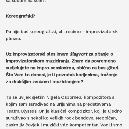
sa sobom na sceni.
Koreografski?
Pa nije baš koreografski, ali, recimo – improvizatorski
plesno.
Uz improvizatorski ples imam
šlagvort
za pitanje o
improvizatorskom muziciranju. Znam da povremeno
sudjelujete na impro-sessionima, obično na bas-gitari.
Što Vam to donosi, je li povratak korijenima, traženje
za drukčijim zvukom i muziciranjem?
Tu se uvijek sjetim Nigela Osbornea, kompozitora s
kojim sam surađivao na Brijunima na predstavama
Teatra Ulysses. On je klasični kompozitor, koji je ujedno
surađivao s nekoliko velikih rock bendova. Neobičan,
zanimljiv čovjek i muzički vrlo kompetentan. Vodili smo