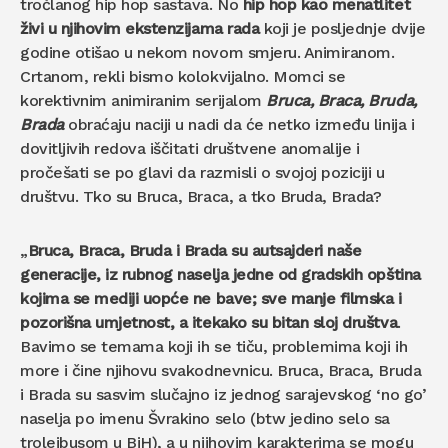
tročlanog hip hop sastava. No
hip hop kao menatlitet
živi u njihovim ekstenzijama rada
koji je posljednje dvije
godine otišao u nekom novom smjeru. Animiranom.
Crtanom, rekli bismo kolokvijalno. Momci se
korektivnim animiranim serijalom
Bruca, Braca, Bruda,
Brada
obraćaju naciji u nadi da će netko između linija i
dovitljivih redova iščitati društvene anomalije i
pročešati se po glavi da razmisli o svojoj poziciji u
društvu. Tko su Bruca, Braca, a tko Bruda, Brada?
„
Bruca, Braca, Bruda i Brada su autsajderi naše
generacije, iz rubnog naselja jedne od gradskih opština
kojima se mediji uopće ne bave; sve manje filmska i
pozorišna umjetnost, a itekako su bitan sloj društva
.
Bavimo se temama koji ih se tiču, problemima koji ih
more i čine njihovu svakodnevnicu. Bruca, Braca, Bruda
i Brada su sasvim slučajno iz jednog sarajevskog ‘no go’
naselja po imenu Švrakino selo (btw jedino selo sa
trolejbusom u BiH), a u njihovim karakterima se mogu