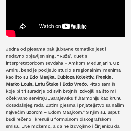
Jedna od pjesama pak ljubavne tematike jest i
nedavno objavljen singl “Ruža”, duet s
interpretatoricom sevdaha – Amirom Medunjanin. Uz
Amiru, bend je podijelio studio s regionalnim imenima
kao što su
Edo Maajka, Dubioza Kolektiv, Frenkie,
Marko Louis, Letu Štuke i Božo Vrećo
. Pitao sam ih
koje bi tri suradnje od svih brojnih izdvojili na što mi
očekivano serviraju „Sarajevsku filharmoniju kao krunu
dosadašnjeg rada. Zatim pjesma i prijateljstvo sa našim
najvećim uzorom – Edom Maajkom.“ S njim su, usput
budi rečeno i krenuli u formalnom diskografskom
smislu. „Ne možemo, a da ne izdvojimo i činjenicu da