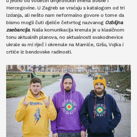
u jedno od vodećih umjetničkih imena Bosne i
Hercegovine. U Zagreb se vraćaju s katalogom od tri
izdanja, ali nešto nam neformalno govore o tome da
bismo mogli čuti djeliće četvrtog nazvanog
Ozbiljna
zaebancija
. Naša komunikacija krenula je u klasičnom
tonu aktualnih planova, no aktualnosti svakodnevice
ukrale su mi riječ i okrenule na Mamiće, Gršu, Vojka i
crtiće iz bendovske radinosti.