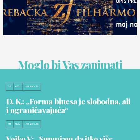
Moglo bi Vas zanimati
07
OŽU
INTERVJU
D. K.: „Forma bluesa je slobodna, ali
i ograničavajuća“
01
OŽU
INTERVJU
Vojko V: „Sumnjam da itko više