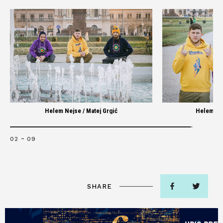
Helem Nejse / Matej Grgić
Helem Nej
-
02
09
SHARE