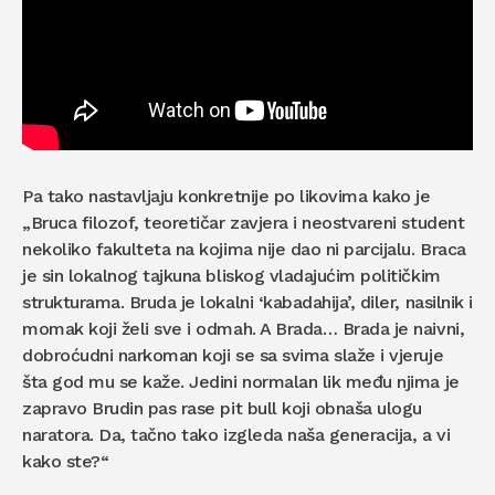
Pa tako nastavljaju konkretnije po likovima kako je
„Bruca filozof, teoretičar zavjera i neostvareni student
nekoliko fakulteta na kojima nije dao ni parcijalu. Braca
je sin lokalnog tajkuna bliskog vladajućim političkim
strukturama. Bruda je lokalni ‘kabadahija’, diler, nasilnik i
momak koji želi sve i odmah. A Brada… Brada je naivni,
dobroćudni narkoman koji se sa svima slaže i vjeruje
šta god mu se kaže. Jedini normalan lik među njima je
zapravo Brudin pas rase pit bull koji obnaša ulogu
naratora. Da, tačno tako izgleda naša generacija, a vi
kako ste?“