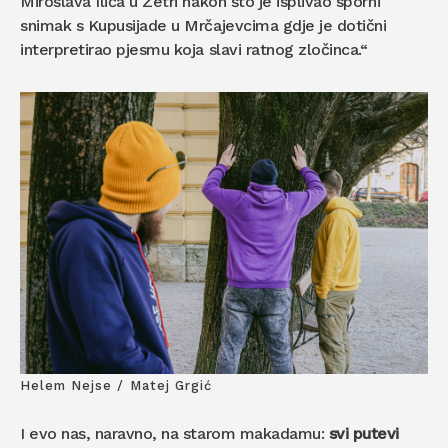
Miroslava Ilića u Zetri nakon što je isplivao sporni
snimak s Kupusijade u Mrčajevcima gdje je dotični
interpretirao pjesmu koja slavi ratnog zločinca.“
Helem Nejse / Matej Grgić
I evo nas, naravno, na starom makadamu:
svi putevi