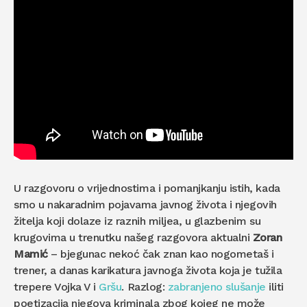
U razgovoru o vrijednostima i pomanjkanju istih, kada
smo u nakaradnim pojavama javnog života i njegovih
žitelja koji dolaze iz raznih miljea, u glazbenim su
krugovima u trenutku našeg razgovora aktualni
Zoran
Mamić
– bjegunac nekoć čak znan kao nogometaš i
trener, a danas karikatura javnoga života koja je tužila
trepere Vojka V i
Gršu
. Razlog:
zabranjeno slušanje
iliti
poetizacija njegova kriminala zbog kojeg ne može