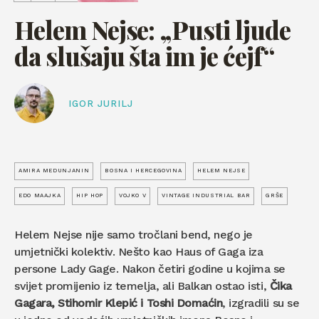
Helem Nejse: „Pusti ljude
da slušaju šta im je ćejf“
IGOR JURILJ
AMIRA MEDUNJANIN
BOSNA I HERCEGOVINA
HELEM NEJSE
EDO MAAJKA
HIP HOP
VOJKO V
VINTAGE INDUSTRIAL BAR
GRŠE
Helem Nejse nije samo tročlani bend, nego je
umjetnički kolektiv. Nešto kao Haus of Gaga iza
persone Lady Gage. Nakon četiri godine u kojima se
svijet promijenio iz temelja, ali Balkan ostao isti,
Čika
Gagara, Stihomir Klepić i Toshi Domaćin
, izgradili su se