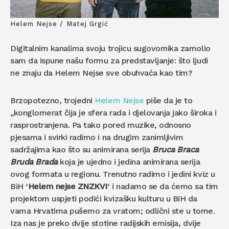
Helem Nejse / Matej Grgić
Digitalnim kanalima svoju trojicu sugovornika zamolio
sam da ispune našu formu za predstavljanje: što ljudi
ne znaju da Helem Nejse sve obuhvaća kao tim?
Brzopotezno, trojedni
Helem Nejse
piše da je to
„
konglomerat čija je sfera rada i djelovanja jako široka i
rasprostranjena. Pa tako pored muzike, odnosno
pjesama i svirki radimo i na drugim zanimljivim
sadržajima kao što su animirana serija
Bruca Braca
Bruda Brada
koja je ujedno i jedina animirana serija
ovog formata u regionu. Trenutno radimo i jedini kviz u
BiH ‘
Helem nejse ZNZKVI
‘ i nadamo se da ćemo sa tim
projektom uspjeti podići kvizašku kulturu u BiH da
vama Hrvatima pušemo za vratom; odlični ste u tome.
Iza nas je preko dvije stotine radijskih emisija, dvije