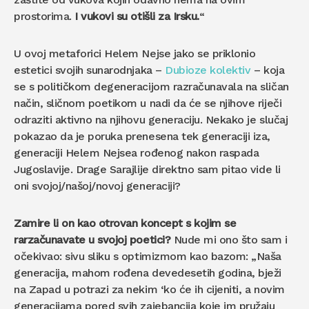
prostorima.
I vukovi su otišli za Irsku.
“
U ovoj metaforici Helem Nejse jako se priklonio
estetici svojih sunarodnjaka –
Dubioze kolektiv
– koja
se s političkom degeneracijom razračunavala na sličan
način, sličnom poetikom u nadi da će se njihove riječi
odraziti aktivno na njihovu generaciju. Nekako je slučaj
pokazao da je poruka prenesena tek generaciji iza,
generaciji Helem Nejsea rođenog nakon raspada
Jugoslavije. Drage Sarajlije direktno sam pitao vide li
oni svojoj/našoj/novoj generaciji?
Zamire li on kao otrovan koncept s kojim se
rarzačunavate u svojoj poetici?
Nude mi ono što sam i
očekivao: sivu sliku s optimizmom kao bazom: „Naša
generacija, mahom rođena devedesetih godina, bježi
na Zapad u potrazi za nekim ‘ko će ih cijeniti, a novim
generacijama pored svih zajebancija koje im pružaju