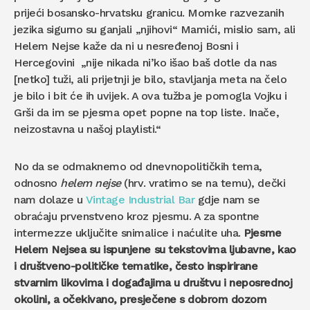
prijeći bosansko-hrvatsku granicu. Momke razvezanih
jezika sigurno su ganjali „njihovi“ Mamići, mislio sam, ali
Helem Nejse kaže da ni u nesređenoj Bosni i
Hercegovini „nije nikada ni’ko išao baš dotle da nas
[netko] tuži, ali prijetnji je bilo, stavljanja meta na čelo
je bilo i bit će ih uvijek. A ova tužba je pomogla Vojku i
Grši da im se pjesma opet popne na top liste. Inače,
neizostavna u našoj playlisti.“
No da se odmaknemo od dnevnopolitičkih tema,
odnosno
helem nejse
(hrv. vratimo se na temu), dečki
nam dolaze u
Vintage Industrial Bar
gdje nam se
obraćaju prvenstveno kroz pjesmu. A za spontne
intermezze uključite snimalice i naćulite uha.
Pjesme
Helem Nejsea su ispunjene su tekstovima ljubavne, kao
i društveno-političke tematike, često inspirirane
stvarnim likovima i događajima u društvu i neposrednoj
okolini, a očekivano, presječene s dobrom dozom