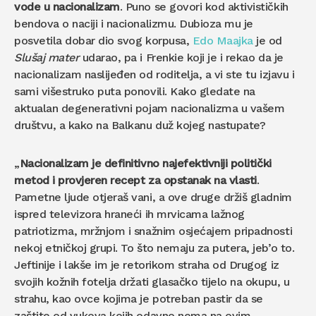
vode u nacionalizam
. Puno se govori kod aktivističkih
bendova o naciji i nacionalizmu. Dubioza mu je
posvetila dobar dio svog korpusa,
Edo Maajka
je od
Slušaj mater
udarao, pa i Frenkie koji je i rekao da je
nacionalizam naslijeđen od roditelja, a vi ste tu izjavu i
sami višestruko puta ponovili. Kako gledate na
aktualan degenerativni pojam nacionalizma u vašem
društvu, a kako na Balkanu duž kojeg nastupate?
„
Nacionalizam je definitivno najefektivniji politički
metod i provjeren recept za opstanak na vlasti
.
Pametne ljude otjeraš vani, a ove druge držiš gladnim
ispred televizora hraneći ih mrvicama lažnog
patriotizma, mržnjom i snažnim osjećajem pripadnosti
nekoj etničkoj grupi. To što nemaju za putera, jeb’o to.
Jeftinije i lakše im je retorikom straha od Drugog iz
svojih kožnih fotelja držati glasačko tijelo na okupu, u
strahu, kao ovce kojima je potreban pastir da se
zaštite od vukova kojih odavno nema na ovim