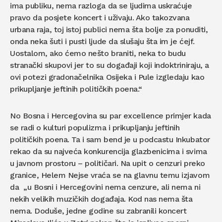
ima publiku, nema razloga da se ljudima uskraćuje
pravo da posjete koncert i uživaju. Ako takozvana
urbana raja, toj istoj publici nema šta bolje za ponuditi,
onda neka šuti i pusti ljude da slušaju šta im je ćejf.
Uostalom, ako ćemo nešto braniti, neka to budu
stranački skupovi jer to su događaji koji indoktriniraju, a
ovi potezi gradonačelnika Osijeka i Pule izgledaju kao
prikupljanje jeftinih političkih poena.“
No Bosna i Hercegovina su par excellence primjer kada
se radi o kulturi populizma i prikupljanju jeftinih
političkih poena. Ta i sam bend je u podcastu Inkubator
rekao da su najveća konkurencija glazbenicima i svima
u javnom prostoru – političari. Na upit o cenzuri preko
granice, Helem Nejse vraća se na glavnu temu izjavom
da „u Bosni i Hercegovini nema cenzure, ali nema ni
nekih velikih muzičkih događaja. Kod nas nema šta
nema. Doduše, jedne godine su zabranili koncert