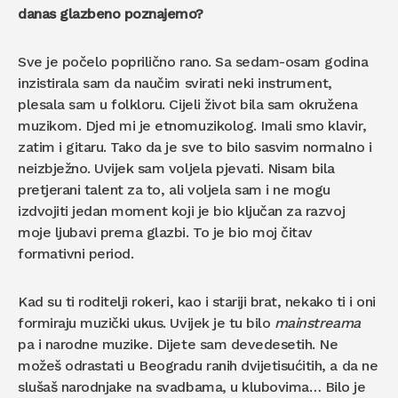
danas glazbeno poznajemo?
Sve je počelo poprilično rano. Sa sedam-osam godina
inzistirala sam da naučim svirati neki instrument,
plesala sam u folkloru. Cijeli život bila sam okružena
muzikom. Djed mi je etnomuzikolog. Imali smo klavir,
zatim i gitaru. Tako da je sve to bilo sasvim normalno i
neizbježno. Uvijek sam voljela pjevati. Nisam bila
pretjerani talent za to, ali voljela sam i ne mogu
izdvojiti jedan moment koji je bio ključan za razvoj
moje ljubavi prema glazbi. To je bio moj čitav
formativni period.
Kad su ti roditelji rokeri, kao i stariji brat, nekako ti i oni
formiraju muzički ukus. Uvijek je tu bilo
mainstreama
pa i narodne muzike. Dijete sam devedesetih. Ne
možeš odrastati u Beogradu ranih dvijetisućitih, a da ne
slušaš narodnjake na svadbama, u klubovima… Bilo je