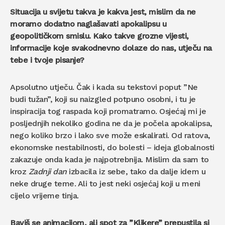
Situacija u svijetu takva je kakva jest, mislim da ne
moramo dodatno naglašavati apokalipsu u
geopolitičkom smislu. Kako takve grozne vijesti,
informacije koje svakodnevno dolaze do nas, utječu na
tebe i tvoje pisanje?
Apsolutno utječu. Čak i kada su tekstovi poput ”Ne
budi tužan”, koji su naizgled potpuno osobni, i tu je
inspiracija tog raspada koji promatramo. Osjećaj mi je
posljednjih nekoliko godina ne da je počela apokalipsa,
nego koliko brzo i lako sve može eskalirati. Od ratova,
ekonomske nestabilnosti, do bolesti – ideja globalnosti
zakazuje onda kada je najpotrebnija. Mislim da sam to
kroz
Zadnji dan
izbacila iz sebe, tako da dalje idem u
neke druge teme. Ali to jest neki osjećaj koji u meni
cijelo vrijeme tinja.
Baviš se animacijom, ali spot za ”Klikere” prepustila si