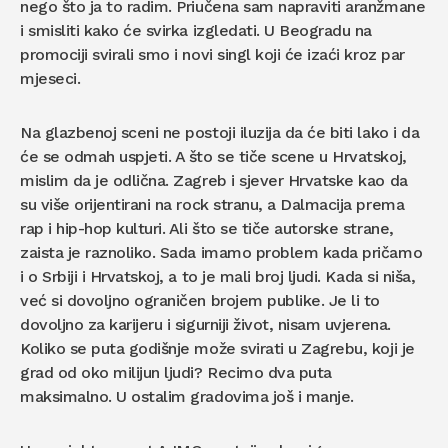
nego što ja to radim. Priučena sam napraviti aranžmane
i smisliti kako će svirka izgledati. U Beogradu na
promociji svirali smo i novi singl koji će izaći kroz par
mjeseci.
Na glazbenoj sceni ne postoji iluzija da će biti lako i da
će se odmah uspjeti. A što se tiče scene u Hrvatskoj,
mislim da je odlična. Zagreb i sjever Hrvatske kao da
su više orijentirani na rock stranu, a Dalmacija prema
rap i hip-hop kulturi. Ali što se tiče autorske strane,
zaista je raznoliko. Sada imamo problem kada pričamo
i o Srbiji i Hrvatskoj, a to je mali broj ljudi. Kada si niša,
već si dovoljno ograničen brojem publike. Je li to
dovoljno za karijeru i sigurniji život, nisam uvjerena.
Koliko se puta godišnje može svirati u Zagrebu, koji je
grad od oko milijun ljudi? Recimo dva puta
maksimalno. U ostalim gradovima još i manje.