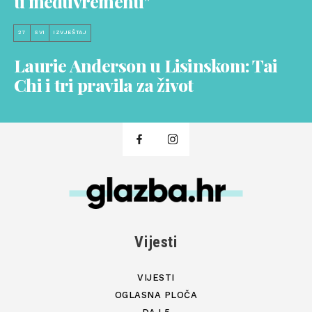
u međuvremenu"
27
SVI
IZVJEŠTAJ
Laurie Anderson u Lisinskom: Tai
Chi i tri pravila za život
Vijesti
VIJESTI
OGLASNA PLOČA