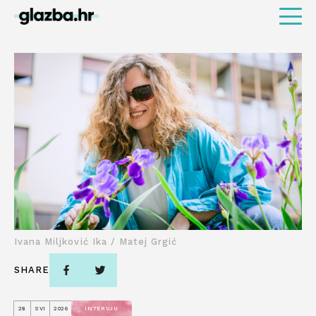
Ivana Miljković Ika / Matej Grgić
SHARE
28
SVI
2026
INTERVJU