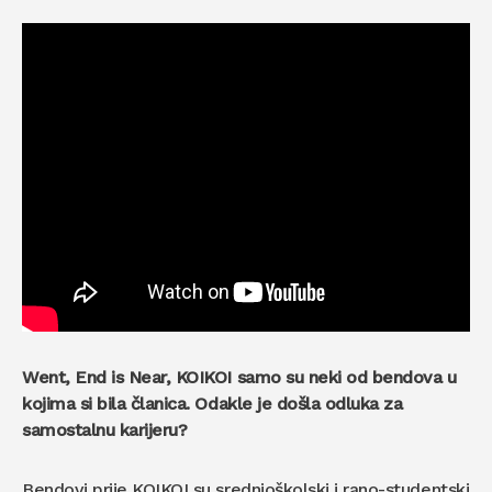
Went, End is Near, KOIKOI samo su neki od bendova u
kojima si bila članica. Odakle je došla odluka za
samostalnu karijeru?
Bendovi prije KOIKOI su srednjoškolski i rano-studentski