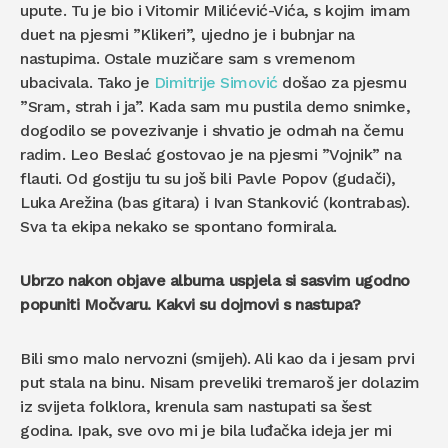
upute. Tu je bio i Vitomir Milićević-Vića, s kojim imam
duet na pjesmi ”Klikeri”, ujedno je i bubnjar na
nastupima. Ostale muzičare sam s vremenom
ubacivala. Tako je
Dimitrije Simović
došao za pjesmu
”Sram, strah i ja”. Kada sam mu pustila demo snimke,
dogodilo se povezivanje i shvatio je odmah na čemu
radim. Leo Beslać gostovao je na pjesmi ”Vojnik” na
flauti. Od gostiju tu su još bili Pavle Popov (gudači),
Luka Arežina (bas gitara) i Ivan Stanković (kontrabas).
Sva ta ekipa nekako se spontano formirala.
Ubrzo nakon objave albuma uspjela si sasvim ugodno
popuniti Močvaru. Kakvi su dojmovi s nastupa?
Bili smo malo nervozni (smijeh). Ali kao da i jesam prvi
put stala na binu. Nisam preveliki tremaroš jer dolazim
iz svijeta folklora, krenula sam nastupati sa šest
godina. Ipak, sve ovo mi je bila luđačka ideja jer mi