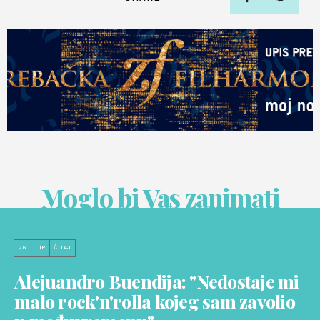
Moglo bi Vas zanimati
26
LIP
ČITAJ
Alejuandro Buendija: "Nedostaje mi
malo rock'n'rolla kojeg sam zavolio