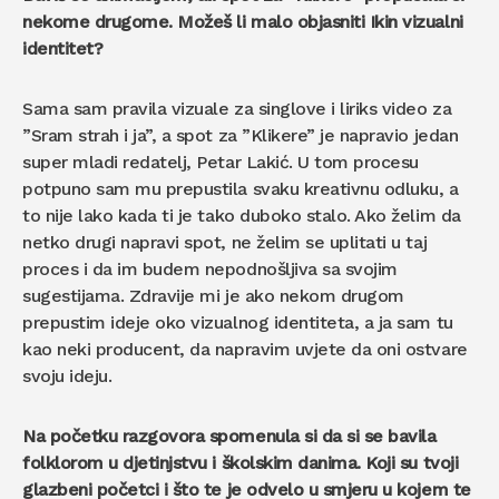
nekome drugome. Možeš li malo objasniti Ikin vizualni
identitet?
Sama sam pravila vizuale za singlove i liriks video za
”Sram strah i ja”, a spot za ”Klikere” je napravio jedan
super mladi redatelj, Petar Lakić. U tom procesu
potpuno sam mu prepustila svaku kreativnu odluku, a
to nije lako kada ti je tako duboko stalo. Ako želim da
netko drugi napravi spot, ne želim se uplitati u taj
proces i da im budem nepodnošljiva sa svojim
sugestijama. Zdravije mi je ako nekom drugom
prepustim ideje oko vizualnog identiteta, a ja sam tu
kao neki producent, da napravim uvjete da oni ostvare
svoju ideju.
Na početku razgovora spomenula si da si se bavila
folklorom u djetinjstvu i školskim danima. Koji su tvoji
glazbeni početci i što te je odvelo u smjeru u kojem te