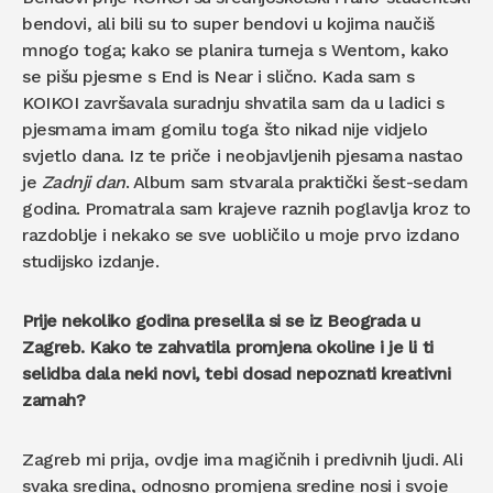
bendovi, ali bili su to super bendovi u kojima naučiš
mnogo toga; kako se planira turneja s Wentom, kako
se pišu pjesme s End is Near i slično. Kada sam s
KOIKOI završavala suradnju shvatila sam da u ladici s
pjesmama imam gomilu toga što nikad nije vidjelo
svjetlo dana. Iz te priče i neobjavljenih pjesama nastao
je
Zadnji dan
. Album sam stvarala praktički šest-sedam
godina. Promatrala sam krajeve raznih poglavlja kroz to
razdoblje i nekako se sve uobličilo u moje prvo izdano
studijsko izdanje.
Prije nekoliko godina preselila si se iz Beograda u
Zagreb. Kako te zahvatila promjena okoline i je li ti
selidba dala neki novi, tebi dosad nepoznati kreativni
zamah?
Zagreb mi prija, ovdje ima magičnih i predivnih ljudi. Ali
svaka sredina, odnosno promjena sredine nosi i svoje