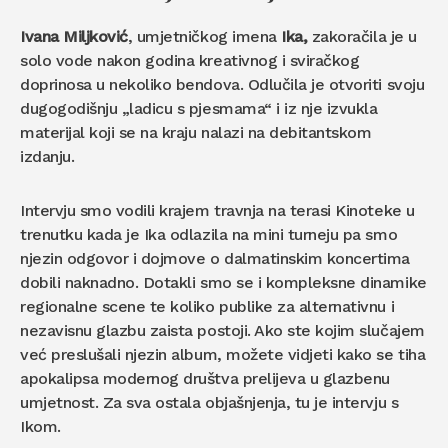
Ivana Miljković
, umjetničkog imena
Ika,
zakoračila je u
solo vode nakon godina kreativnog i sviračkog
doprinosa u nekoliko bendova. Odlučila je otvoriti svoju
dugogodišnju „ladicu s pjesmama“ i iz nje izvukla
materijal koji se na kraju nalazi na debitantskom
izdanju.
Intervju smo vodili krajem travnja na terasi Kinoteke u
trenutku kada je Ika odlazila na mini turneju pa smo
njezin odgovor i dojmove o dalmatinskim koncertima
dobili naknadno. Dotakli smo se i kompleksne dinamike
regionalne scene te koliko publike za alternativnu i
nezavisnu glazbu zaista postoji. Ako ste kojim slučajem
već preslušali njezin album, možete vidjeti kako se tiha
apokalipsa modernog društva prelijeva u glazbenu
umjetnost. Za sva ostala objašnjenja, tu je intervju s
Ikom.