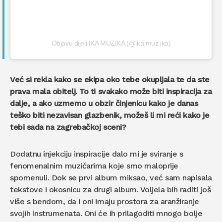
Objavu dijeli IKA MUZIKA (@ika.muz.ika)
Već si rekla kako se ekipa oko tebe okupljala te da ste
prava mala obitelj. To ti svakako može biti inspiracija za
dalje, a ako uzmemo u obzir činjenicu kako je danas
teško biti nezavisan glazbenik, možeš li mi reći kako je
tebi sada na zagrebačkoj sceni?
Dodatnu injekciju inspiracije dalo mi je sviranje s
fenomenalnim muzičarima koje smo maloprije
spomenuli. Dok se prvi album miksao, već sam napisala
tekstove i okosnicu za drugi album. Voljela bih raditi još
više s bendom, da i oni imaju prostora za aranžiranje
svojih instrumenata. Oni će ih prilagoditi mnogo bolje