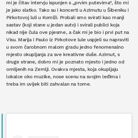
mi je čitav intervju ispunjen s „prvim putevima“, što mi
je jako slatko. Tako su i koncerti u Azimutu u Šibeniku i
Pirkotovoj luli u Komiži. Probali smo svirati kao manji
sastav (koji stane u jedan auto) i svirali publici koja
nikad nije čula ove pjesme, a čak mi je bio i prvi put na
Visu. Marija i Paulo iz Pirkotove lule uspjeli su napraviti
u svom čarobnom malom gradu jedno fenomenalno
mjesto okupljanja za sve kreativne duše. Azimut, s
druge strane, dobro mi je poznato mjesto i jedno od
omiljenih na Zemlji. Ovakva mjesta, koja okupljaju
lokalce oko muzike, nose scenu na svojim leđima i
treba im uvijek biti zahvalan na tome.