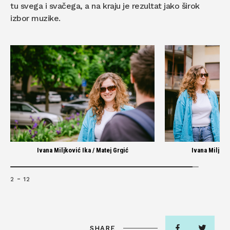
tu svega i svačega, a na kraju je rezultat jako širok
izbor muzike.
Ivana Miljković Ika / Matej Grgić
Ivana Miljkov
-
2
12
SHARE