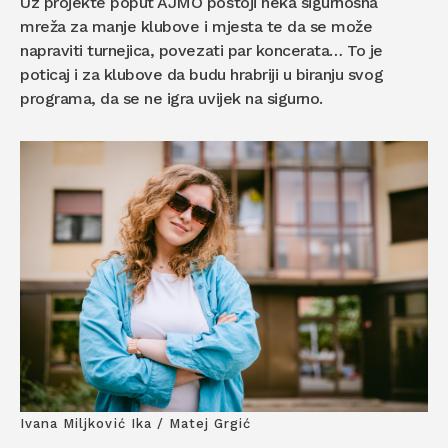
Uz projekte poput AJMO postoji neka sigurnosna
mreža za manje klubove i mjesta te da se može
napraviti turnejica, povezati par koncerata… To je
poticaj i za klubove da budu hrabriji u biranju svog
programa, da se ne igra uvijek na sigurno.
Ivana Miljković Ika / Matej Grgić