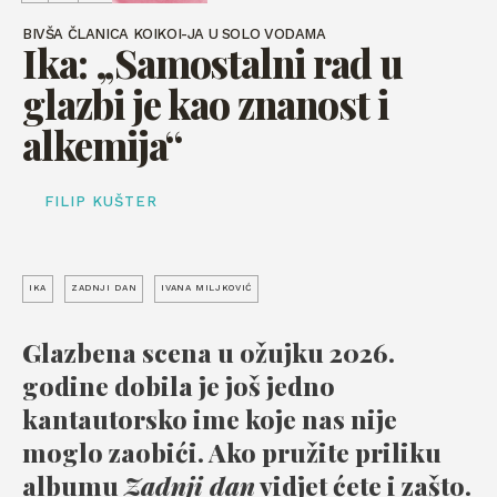
BIVŠA ČLANICA KOIKOI-JA U SOLO VODAMA
Ika: „Samostalni rad u
glazbi je kao znanost i
alkemija“
FILIP KUŠTER
IKA
ZADNJI DAN
IVANA MILJKOVIĆ
Glazbena scena u ožujku 2026.
godine dobila je još jedno
kantautorsko ime koje nas nije
moglo zaobići. Ako pružite priliku
albumu
Zadnji dan
vidjet ćete i zašto.