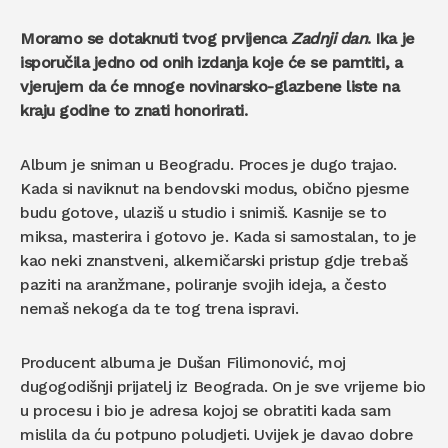
Moramo se dotaknuti tvog prvijenca
Zadnji dan
. Ika je
isporučila jedno od onih izdanja koje će se pamtiti, a
vjerujem da će mnoge novinarsko-glazbene liste na
kraju godine to znati honorirati.
Album je sniman u Beogradu. Proces je dugo trajao.
Kada si naviknut na bendovski modus, obično pjesme
budu gotove, ulaziš u studio i snimiš. Kasnije se to
miksa, masterira i gotovo je. Kada si samostalan, to je
kao neki znanstveni, alkemičarski pristup gdje trebaš
paziti na aranžmane, poliranje svojih ideja, a često
nemaš nekoga da te tog trena ispravi.
Producent albuma je Dušan Filimonović, moj
dugogodišnji prijatelj iz Beograda. On je sve vrijeme bio
u procesu i bio je adresa kojoj se obratiti kada sam
mislila da ću potpuno poludjeti. Uvijek je davao dobre