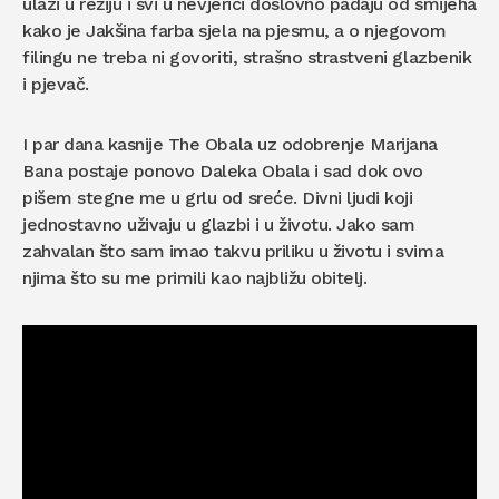
ulazi u režiju i svi u nevjerici doslovno padaju od smijeha
kako je Jakšina farba sjela na pjesmu, a o njegovom
filingu ne treba ni govoriti, strašno strastveni glazbenik
i pjevač.
I par dana kasnije The Obala uz odobrenje Marijana
Bana postaje ponovo Daleka Obala i sad dok ovo
pišem stegne me u grlu od sreće. Divni ljudi koji
jednostavno uživaju u glazbi i u životu. Jako sam
zahvalan što sam imao takvu priliku u životu i svima
njima što su me primili kao najbližu obitelj.