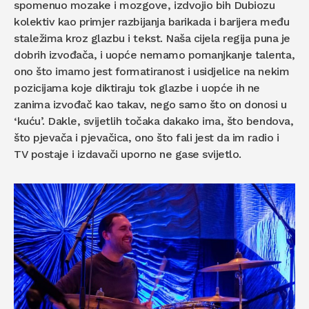
spomenuo mozake i mozgove, izdvojio bih Dubiozu
kolektiv kao primjer razbijanja barikada i barijera među
staležima kroz glazbu i tekst. Naša cijela regija puna je
dobrih izvođača, i uopće nemamo pomanjkanje talenta,
ono što imamo jest formatiranost i usidjelice na nekim
pozicijama koje diktiraju tok glazbe i uopće ih ne
zanima izvođač kao takav, nego samo što on donosi u
‘kuću’. Dakle, svijetlih točaka dakako ima, što bendova,
što pjevača i pjevačica, ono što fali jest da im radio i
TV postaje i izdavači uporno ne gase svijetlo.