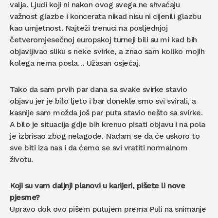
valja. Ljudi koji ni nakon ovog svega ne shvaćaju
važnost glazbe i koncerata nikad nisu ni cijenili glazbu
kao umjetnost. Najteži trenuci na posljednjoj
četveromjesečnoj europskoj turneji bili su mi kad bih
objavljivao sliku s neke svirke, a znao sam koliko mojih
kolega nema posla… Užasan osjećaj.
Tako da sam prvih par dana sa svake svirke stavio
objavu jer je bilo ljeto i bar donekle smo svi svirali, a
kasnije sam možda još par puta stavio nešto sa svirke.
A bilo je situacija gdje bih krenuo pisati objavu i na pola
je izbrisao zbog nelagode. Nadam se da će uskoro to
sve biti iza nas i da ćemo se svi vratiti normalnom
životu.
Koji su vam daljnji planovi u karijeri, pišete li nove
pjesme?
Upravo dok ovo pišem putujem prema Puli na snimanje