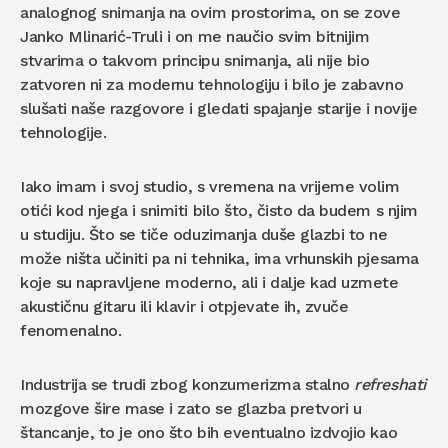
analognog snimanja na ovim prostorima, on se zove
Janko Mlinarić-Truli i on me naučio svim bitnijim
stvarima o takvom principu snimanja, ali nije bio
zatvoren ni za modernu tehnologiju i bilo je zabavno
slušati naše razgovore i gledati spajanje starije i novije
tehnologije.
Iako imam i svoj studio, s vremena na vrijeme volim
otići kod njega i snimiti bilo što, čisto da budem s njim
u studiju. Što se tiče oduzimanja duše glazbi to ne
može ništa učiniti pa ni tehnika, ima vrhunskih pjesama
koje su napravljene moderno, ali i dalje kad uzmete
akustičnu gitaru ili klavir i otpjevate ih, zvuče
fenomenalno.
Industrija se trudi zbog konzumerizma stalno
refreshati
mozgove šire mase i zato se glazba pretvori u
štancanje, to je ono što bih eventualno izdvojio kao