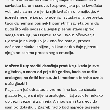
savladao barem osnove, i zapravo jako puno izvođača
voli raditi sa mnom jer iz njih izvlačim ono najbolje. A
ispred mene je još puno učenja i svladavanja prepreka,
tako da nemam baš nekih pametnih savjeta osim da
budu što više svoji i da uvijek pjesmu stave ispred
svega ostalog, pa i ispred sebe i svojih očekivanja.
Pjesma je na kraju uvijek ono što ostaje, proces
većinom nekako izblijedi, ali kad netko čuje pjesmu,
njega ne zanima proces nego emocija.
Možete li usporediti današnju produkciju kada je sve
digitalno, s onom od prije 50 godina, kada se radilo
analogno, na četiri kanala. Je li moderna tehnika uzela
dušu glazbi?
Pa ja sam još odrastao u vremenima kad se slušala
glazba koja je snimljena analogno, i taj zvuk te nekako
obilježi i vezan si za njega. A imao sam i tu sreću da
sam po dolasku u Zagreb radio kod najveće legende