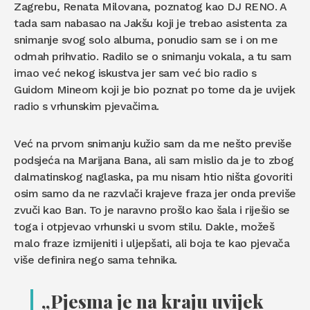
Zagrebu, Renata Milovana, poznatog kao DJ RENO. A
tada sam nabasao na Jakšu koji je trebao asistenta za
snimanje svog solo albuma, ponudio sam se i on me
odmah prihvatio. Radilo se o snimanju vokala, a tu sam
imao već nekog iskustva jer sam već bio radio s
Guidom Mineom koji je bio poznat po tome da je uvijek
radio s vrhunskim pjevačima.
Već na prvom snimanju kužio sam da me nešto previše
podsjeća na Marijana Bana, ali sam mislio da je to zbog
dalmatinskog naglaska, pa mu nisam htio ništa govoriti
osim samo da ne razvlači krajeve fraza jer onda previše
zvuči kao Ban. To je naravno prošlo kao šala i riješio se
toga i otpjevao vrhunski u svom stilu. Dakle, možeš
malo fraze izmijeniti i uljepšati, ali boja te kao pjevača
više definira nego sama tehnika.
„Pjesma je na kraju uvijek