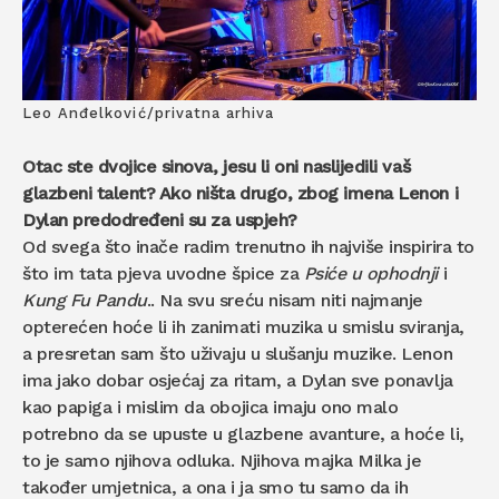
Leo Anđelković/privatna arhiva
Otac ste dvojice sinova, jesu li oni naslijedili vaš
glazbeni talent? Ako ništa drugo, zbog imena Lenon i
Dylan predodređeni su za uspjeh?
Od svega što inače radim trenutno ih najviše inspirira to
što im tata pjeva uvodne špice za
Psiće u ophodnji
i
Kung Fu Pandu
.. Na svu sreću nisam niti najmanje
opterećen hoće li ih zanimati muzika u smislu sviranja,
a presretan sam što uživaju u slušanju muzike. Lenon
ima jako dobar osjećaj za ritam, a Dylan sve ponavlja
kao papiga i mislim da obojica imaju ono malo
potrebno da se upuste u glazbene avanture, a hoće li,
to je samo njihova odluka. Njihova majka Milka je
također umjetnica, a ona i ja smo tu samo da ih