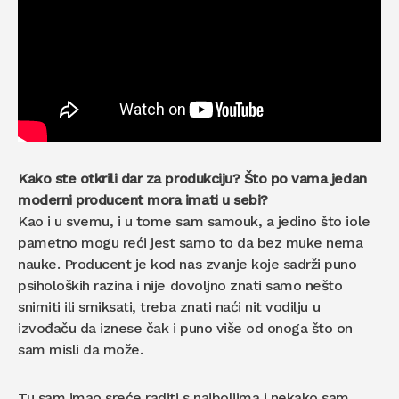
Kako ste otkrili dar za produkciju? Što po vama jedan
moderni producent mora imati u sebi?
Kao i u svemu, i u tome sam samouk, a jedino što iole
pametno mogu reći jest samo to da bez muke nema
nauke. Producent je kod nas zvanje koje sadrži puno
psiholoških razina i nije dovoljno znati samo nešto
snimiti ili smiksati, treba znati naći nit vodilju u
izvođaču da iznese čak i puno više od onoga što on
sam misli da može.
Tu sam imao sreće raditi s najboljima i nekako sam