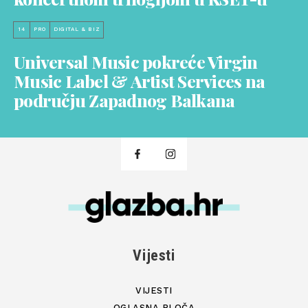
14
PRO
DIGITAL & BIZ
Universal Music pokreće Virgin
Music Label & Artist Services na
području Zapadnog Balkana
Vijesti
VIJESTI
OGLASNA PLOČA