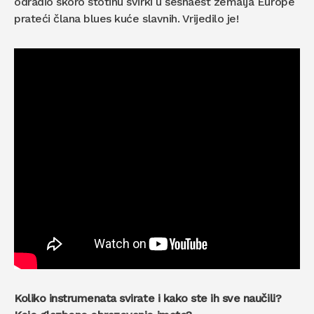
odradio skoro stotinu svirki u šesnaest zemalja Europe
prateći člana blues kuće slavnih. Vrijedilo je!
Koliko instrumenata svirate i kako ste ih sve naučili?