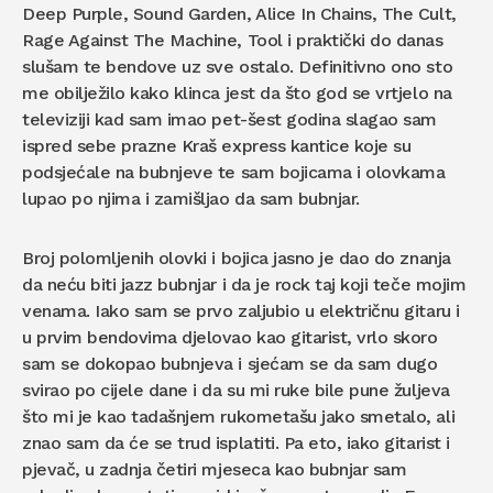
Deep Purple, Sound Garden, Alice In Chains, The Cult,
Rage Against The Machine, Tool i praktički do danas
slušam te bendove uz sve ostalo. Definitivno ono sto
me obilježilo kako klinca jest da što god se vrtjelo na
televiziji kad sam imao pet-šest godina slagao sam
ispred sebe prazne Kraš express kantice koje su
podsjećale na bubnjeve te sam bojicama i olovkama
lupao po njima i zamišljao da sam bubnjar.
Broj polomljenih olovki i bojica jasno je dao do znanja
da neću biti jazz bubnjar i da je rock taj koji teče mojim
venama. Iako sam se prvo zaljubio u električnu gitaru i
u prvim bendovima djelovao kao gitarist, vrlo skoro
sam se dokopao bubnjeva i sjećam se da sam dugo
svirao po cijele dane i da su mi ruke bile pune žuljeva
što mi je kao tadašnjem rukometašu jako smetalo, ali
znao sam da će se trud isplatiti. Pa eto, iako gitarist i
pjevač, u zadnja četiri mjeseca kao bubnjar sam