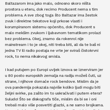
Baltazarom ima jako malo, odnosno skoro ništa
prostora u eteru, dok recimo Producent nema s tim
problema. A sve zbog toga što Baltazar ima žestok
zvuk i direktne tekstove koji prkose vlasti i
korumpiranom sistemu općenito, dok Producent s
malo mekšim zvukom i ljubavnom tematikom prolazi
bez problema. Okej, znamo da rokenrol nije
mainstream i to je okej, niti treba biti, ali da te baš ni
jedna TV ili radio postaja ne vrte jer sviraš čistokrvni
rock, to nema nikakvog smisla.
I kad putujem po Europi uvijek iznova se iznerviram jer
u 80 posto europskih zemalja na radiju možeš čuti, uz
strane, i njihove domaće rock bendove. Mislim da je
ova pandemija pokazala najviše koliko ljudi mogu biti
željni svirke, pa zašto im to uskraćivati i putem etera?
Suludo! Što se diskografa tiče, mislim da bi se i oni
trebali malo više posvetiti glazbi, a ne samo brojkama.