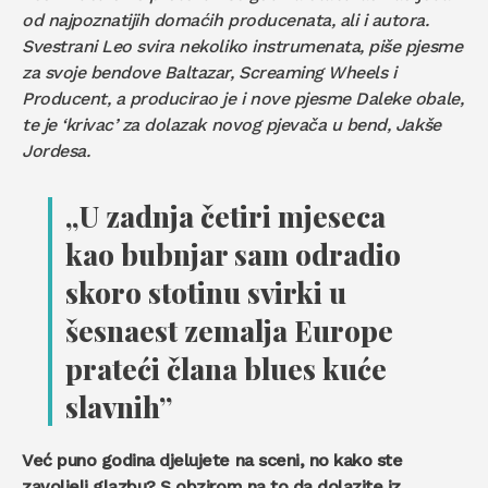
od najpoznatijih domaćih producenata, ali i autora.
Svestrani Leo svira nekoliko instrumenata, piše pjesme
za svoje bendove Baltazar, Screaming Wheels i
Producent, a producirao je i nove pjesme Daleke obale,
te je ‘krivac’ za dolazak novog pjevača u bend, Jakše
Jordesa.
„U zadnja četiri mjeseca
kao bubnjar sam odradio
skoro stotinu svirki u
šesnaest zemalja Europe
prateći člana blues kuće
slavnih”
Već puno godina djelujete na sceni, no kako ste
zavoljeli glazbu? S obzirom na to da dolazite iz