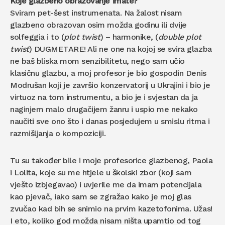
Koje glazbeno obrazovanje imate?
Sviram pet-šest instrumenata. Na žalost nisam
glazbeno obrazovan osim možda godinu ili dvije
solfeggia i to (
plot twist
) – harmonike, (
double plot
twist
) DUGMETARE! Ali ne one na kojoj se svira glazba
ne baš bliska mom senzibilitetu, nego sam učio
klasičnu glazbu, a moj profesor je bio gospodin Denis
Modrušan koji je završio konzervatorij u Ukrajini i bio je
virtuoz na tom instrumentu, a bio je i svjestan da ja
naginjem malo drugačijem žanru i uspio me nekako
naučiti sve ono što i danas posjedujem u smislu ritma i
razmišljanja o kompoziciji.
Tu su također bile i moje profesorice glazbenog, Paola
i Lolita, koje su me htjele u školski zbor (koji sam
vješto izbjegavao) i uvjerile me da imam potencijala
kao pjevač, iako sam se zgražao kako je moj glas
zvučao kad bih se snimio na prvim kazetofonima. Užas!
I eto, koliko god možda nisam ništa upamtio od tog