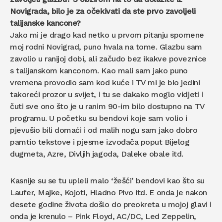
Novigrada, bilo je za očekivati da ste prvo zavoljeli
talijanske kancone?
Jako mi je drago kad netko u prvom pitanju spomene
moj rodni Novigrad, puno hvala na tome. Glazbu sam
zavolio u ranijoj dobi, ali začudo bez ikakve poveznice
s talijanskom kanconom. Kao mali sam jako puno
vremena provodio sam kod kuće i TV mi je bio jedini
takoreći prozor u svijet, i tu se dakako moglo vidjeti i
čuti sve ono što je u ranim 90-im bilo dostupno na TV
programu. U početku su bendovi koje sam volio i
pjevušio bili domaći i od malih nogu sam jako dobro
pamtio tekstove i pjesme izvođača poput Bijelog
dugmeta, Azre, Divljih jagoda, Daleke obale itd.
Kasnije su se tu upleli malo ‘žešći’ bendovi kao što su
Laufer, Majke, Kojoti, Hladno Pivo itd. E onda je nakon
desete godine života došlo do preokreta u mojoj glavi i
onda je krenulo – Pink Floyd, AC/DC, Led Zeppelin,