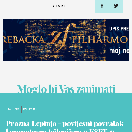
SHARE
Moglo bi Vas zanimati
14
PRO
IZVJEŠTAJ
Prazna Lepinja - povijesni povratak
koncertnom trilogijom u KSET-u