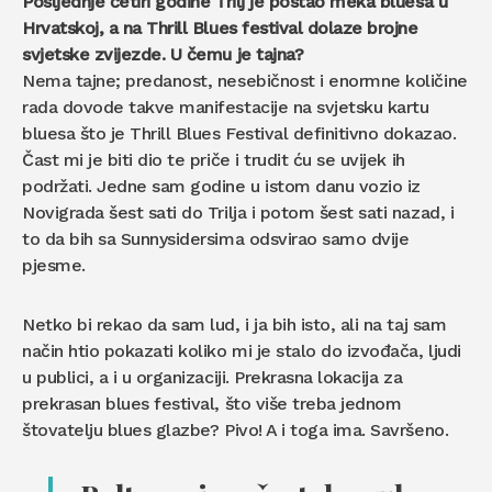
Posljednje četiri godine Trilj je postao meka bluesa u
Hrvatskoj, a na Thrill Blues festival dolaze brojne
svjetske zvijezde. U čemu je tajna?
Nema tajne; predanost, nesebičnost i enormne količine
rada dovode takve manifestacije na svjetsku kartu
bluesa što je Thrill Blues Festival definitivno dokazao.
Čast mi je biti dio te priče i trudit ću se uvijek ih
podržati. Jedne sam godine u istom danu vozio iz
Novigrada šest sati do Trilja i potom šest sati nazad, i
to da bih sa Sunnysidersima odsvirao samo dvije
pjesme.
Netko bi rekao da sam lud, i ja bih isto, ali na taj sam
način htio pokazati koliko mi je stalo do izvođača, ljudi
u publici, a i u organizaciji. Prekrasna lokacija za
prekrasan blues festival, što više treba jednom
štovatelju blues glazbe? Pivo! A i toga ima. Savršeno.