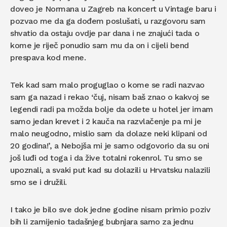
doveo je Normana u Zagreb na koncert u Vintage baru i
pozvao me da ga dođem poslušati, u razgovoru sam
shvatio da ostaju ovdje par dana i ne znajući tada o
kome je riječ ponudio sam mu da on i cijeli bend
prespava kod mene.
Tek kad sam malo proguglao o kome se radi nazvao
sam ga nazad i rekao ‘čuj, nisam baš znao o kakvoj se
legendi radi pa možda bolje da odete u hotel jer imam
samo jedan krevet i 2 kauča na razvlačenje pa mi je
malo neugodno, mislio sam da dolaze neki klipani od
20 godina!’, a Nebojša mi je samo odgovorio da su oni
još luđi od toga i da žive totalni rokenrol. Tu smo se
upoznali, a svaki put kad su dolazili u Hrvatsku nalazili
smo se i družili.
I tako je bilo sve dok jedne godine nisam primio poziv
bih li zamijenio tadašnjeg bubnjara samo za jednu