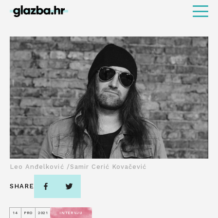
Leo Anđelković /Samir Cerić Kovačević
SHARE
14
PRO
2021
INTERVJU