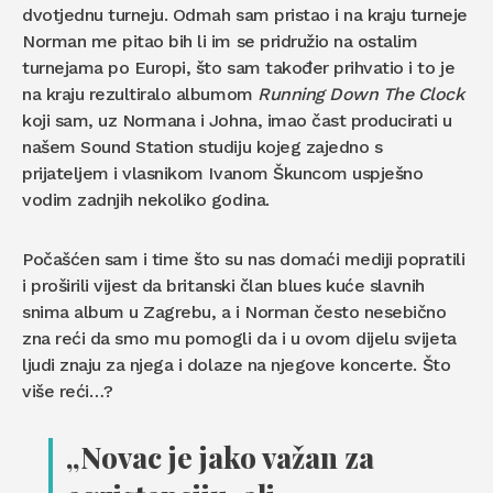
dvotjednu turneju. Odmah sam pristao i na kraju turneje
Norman me pitao bih li im se pridružio na ostalim
turnejama po Europi, što sam također prihvatio i to je
na kraju rezultiralo albumom
Running Down The Clock
koji sam, uz Normana i Johna, imao čast producirati u
našem Sound Station studiju kojeg zajedno s
prijateljem i vlasnikom Ivanom Škuncom uspješno
vodim zadnjih nekoliko godina.
Počašćen sam i time što su nas domaći mediji popratili
i proširili vijest da britanski član blues kuće slavnih
snima album u Zagrebu, a i Norman često nesebično
zna reći da smo mu pomogli da i u ovom dijelu svijeta
ljudi znaju za njega i dolaze na njegove koncerte. Što
više reći…?
„Novac je jako važan za