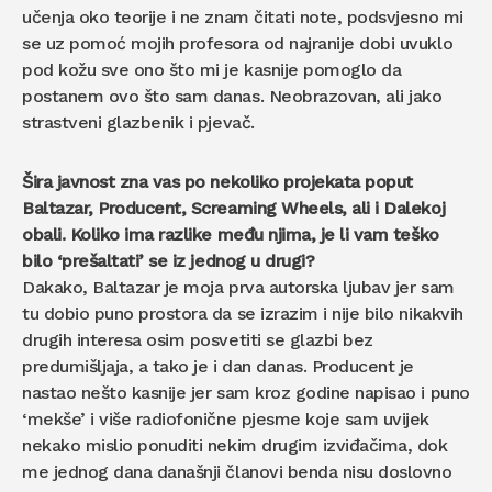
učenja oko teorije i ne znam čitati note, podsvjesno mi
se uz pomoć mojih profesora od najranije dobi uvuklo
pod kožu sve ono što mi je kasnije pomoglo da
postanem ovo što sam danas. Neobrazovan, ali jako
strastveni glazbenik i pjevač.
Šira javnost zna vas po nekoliko projekata poput
Baltazar, Producent, Screaming Wheels, ali i Dalekoj
obali. Koliko ima razlike među njima, je li vam teško
bilo ‘prešaltati’ se iz jednog u drugi?
Dakako, Baltazar je moja prva autorska ljubav jer sam
tu dobio puno prostora da se izrazim i nije bilo nikakvih
drugih interesa osim posvetiti se glazbi bez
predumišljaja, a tako je i dan danas. Producent je
nastao nešto kasnije jer sam kroz godine napisao i puno
‘mekše’ i više radiofonične pjesme koje sam uvijek
nekako mislio ponuditi nekim drugim izviđačima, dok
me jednog dana današnji članovi benda nisu doslovno