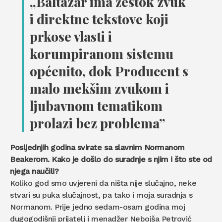
„Baltazar ima žestok zvuk
i direktne tekstove koji
prkose vlasti i
korumpiranom sistemu
općenito, dok Producent s
malo mekšim zvukom i
ljubavnom tematikom
prolazi bez problema”
Posljednjih godina svirate sa slavnim Normanom
Beakerom. Kako je došlo do suradnje s njim i što ste od
njega naučili?
Koliko god smo uvjereni da ništa nije slučajno, neke
stvari su puka slučajnost, pa tako i moja suradnja s
Normanom. Prije jedno sedam-osam godina moj
dugogodišnji prijatelj i menadžer Nebojša Petrović