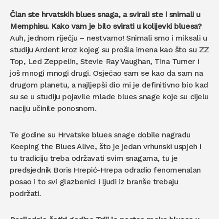
Član ste hrvatskih blues snaga, a svirali ste i snimali u
Memphisu. Kako vam je bilo svirati u kolijevki bluesa?
Auh, jednom riječju – nestvarno! Snimali smo i miksali u
studiju Ardent kroz kojeg su prošla imena kao što su ZZ
Top, Led Zeppelin, Stevie Ray Vaughan, Tina Turner i
još mnogi mnogi drugi. Osjećao sam se kao da sam na
drugom planetu, a najljepši dio mi je definitivno bio kad
su se u studiju pojavile mlade blues snage koje su cijelu
naciju učinile ponosnom.
Te godine su Hrvatske blues snage dobile nagradu
Keeping the Blues Alive, što je jedan vrhunski uspjeh i
tu tradiciju treba održavati svim snagama, tu je
predsjednik Boris Hrepić-Hrepa odradio fenomenalan
posao i to svi glazbenici i ljudi iz branše trebaju
podržati.