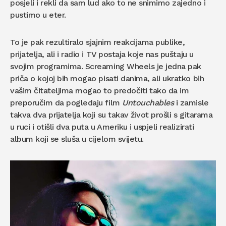
posjeli i rekli da sam lud ako to ne snimimo zajedno i
pustimo u eter.
To je pak rezultiralo sjajnim reakcijama publike,
prijatelja, ali i radio i TV postaja koje nas puštaju u
svojim programima. Screaming Wheels je jedna pak
priča o kojoj bih mogao pisati danima, ali ukratko bih
vašim čitateljima mogao to predočiti tako da im
preporučim da pogledaju film
Untouchables
i zamisle
takva dva prijatelja koji su takav život prošli s gitarama
u ruci i otišli dva puta u Ameriku i uspjeli realizirati
album koji se sluša u cijelom svijetu.