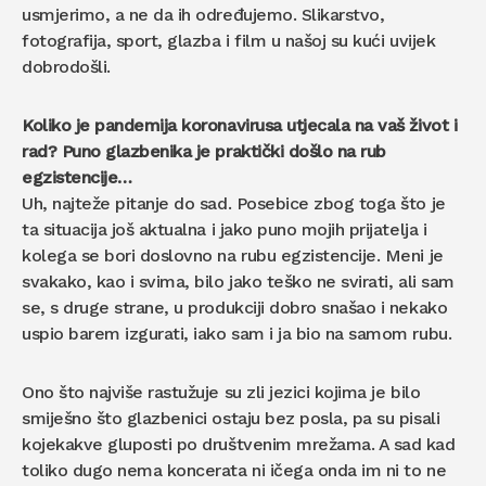
usmjerimo, a ne da ih određujemo. Slikarstvo,
fotografija, sport, glazba i film u našoj su kući uvijek
dobrodošli.
Koliko je pandemija koronavirusa utjecala na vaš život i
rad? Puno glazbenika je praktički došlo na rub
egzistencije…
Uh, najteže pitanje do sad. Posebice zbog toga što je
ta situacija još aktualna i jako puno mojih prijatelja i
kolega se bori doslovno na rubu egzistencije. Meni je
svakako, kao i svima, bilo jako teško ne svirati, ali sam
se, s druge strane, u produkciji dobro snašao i nekako
uspio barem izgurati, iako sam i ja bio na samom rubu.
Ono što najviše rastužuje su zli jezici kojima je bilo
smiješno što glazbenici ostaju bez posla, pa su pisali
kojekakve gluposti po društvenim mrežama. A sad kad
toliko dugo nema koncerata ni ičega onda im ni to ne