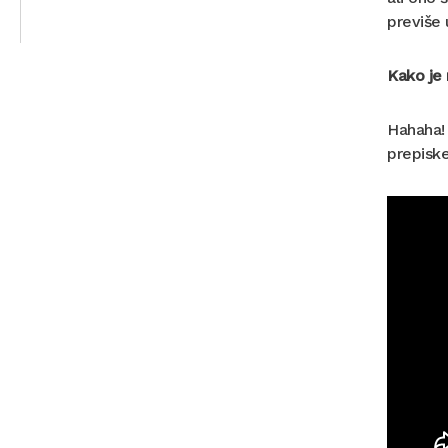
previše
Kako je 
Hahaha!
prepiske