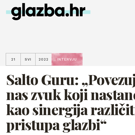
21
SVI
2022
INTERVJU
Salto Guru: „Povezu
nas zvuk koji nastan
kao sinergija različi
pristupa glazbi“