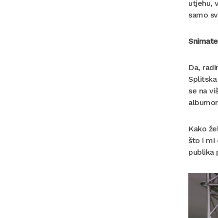
utjehu, 
samo sv
Snimate 
Da, radi
Splitska
se na vi
albumo
Kako žel
što i mi
publika 