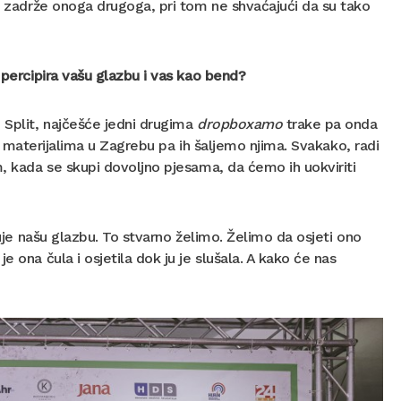
da zadrže onoga drugoga, pri tom ne shvaćajući da su tako
 percipira vašu glazbu i vas kao bend?
 Split, najčešće jedni drugima
dropboxamo
trake pa onda
 na materijalima u Zagrebu pa ih šaljemo njima. Svakako, radi
m, kada se skupi dovoljno pjesama, da ćemo ih uokviriti
čuje našu glazbu. To stvarno želimo. Želimo da osjeti ono
 ona čula i osjetila dok ju je slušala. A kako će nas