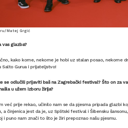
ru/Matej Grgić
a vas glazba?
čno, kako kome, nekome je hobi uz stalan posao, nekome drug
u Salto Gurua i prijateljstvo!
e se odlučili prijaviti baš na Zagrebački festival? Što on za va
ašla u užem izboru žirija?
 već prije rekao, učinilo nam se da pjesma pripada glazbi k
u, a činjenica jest da je, uz Splitski festival i Šibensku šanson
j i puno nam znači to što je žiri prepoznao našu pjesmu.