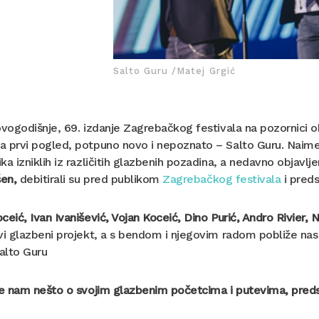
Salto Guru /Matej Grgić
ovogodišnje, 69. izdanje Zagrebačkog festivala na pozornici o
a prvi pogled, potpuno novo i nepoznato – Salto Guru. Naime
ka izniklih iz različitih glazbenih pozadina, a nedavno objavl
šen,
debitirali su pred publikom
Zagrebačkog festivala
i preds
ceić, Ivan Ivanišević, Vojan Koceić, Dino Purić, Andro Rivier, 
vi glazbeni projekt, a s bendom i njegovim radom pobliže nas 
alto Guru
te nam nešto o svojim glazbenim početcima i putevima, preds