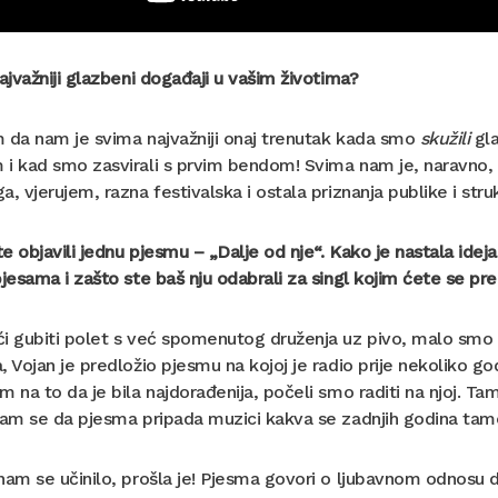
najvažniji glazbeni događaji u vašim životima?
 da nam je svima najvažniji onaj trenutak kada smo
skužili
gla
i kad smo zasvirali s prvim bendom! Svima nam je, naravno, n
a, vjerujem, razna festivalska i ostala priznanja publike i stru
e objavili jednu pjesmu – „Dalje od nje“. Kako je nastala ideja
pjesama i zašto ste baš nju odabrali za singl kojim ćete se pr
i gubiti polet s već spomenutog druženja uz pivo, malo smo z
, Vojan je predložio pjesmu na kojoj je radio prije nekoliko 
m na to da je bila najdorađenija, počeli smo raditi na njoj. Ta
nam se da pjesma pripada muzici kakva se zadnjih godina tamo
nam se učinilo, prošla je! Pjesma govori o ljubavnom odnosu dvo