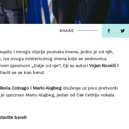
SHARE
kupilo i mnoga otprije poznata imena, jedno je od njih,
, iza ovoga misterioznog imena krije se sedmorica
jenom pjesmom „Dalje od nje“, čiji su autori
Vojan Koceić i
tavili se se kao bend.
Nikola Colnago i Mario Alajbeg
druženje uz pivo pretvorili
je upoznao Mario Alajbeg, jedan od čak četiriju vokala
tavite bend!