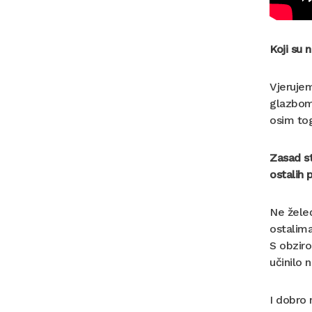
Koji su 
Vjerujem
glazbom 
osim tog
Zasad st
ostalih 
Ne želeć
ostalima
S obziro
učinilo 
I dobro 