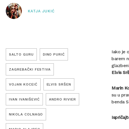
KATJA JUKIĆ
Iako je 
SALTO GURU
DINO PURIĆ
barem n
glazbeni
ZAGREBAČKI FESTIVA
Elvis Sr
VOJAN KOCEIĆ
ELVIS SRŠEN
Marin Ko
su u pra
IVAN IVANIŠEVIĆ
ANDRO RIVIER
benda S
NIKOLA COLNAGO
Ispričaj