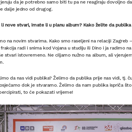
vjeruju da je potrebno samo biti tu pa ne reagiraju dovoljno 
e dalje jedno od drugog.
li nove stvari, imate li u planu album? Kako želite da publika
mo na novim stvarima. Kako smo raseljeni na relaciji Zagreb –
 frakcija radi i snima kod Vojana u studiju ili Dino i ja radimo
še stvari istovremeno. Ne ciljamo nužno na album, ali vjeruje
m.
imo da nas vidi publika? Želimo da publika prije nas vidi, tj. 
 osjećamo dok je stvaramo. Želimo da nam publika ispriča što je
percipirati, to će pokazati vrijeme!