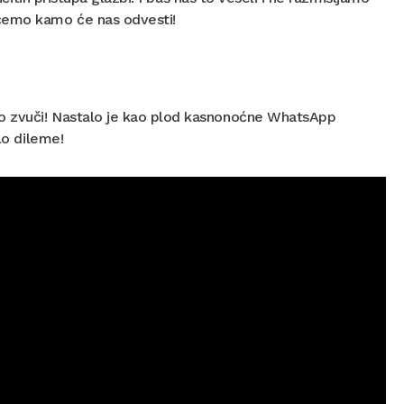
 ćemo kamo će nas odvesti!
ro zvuči! Nastalo je kao plod kasnonoćne WhatsApp
lo dileme!