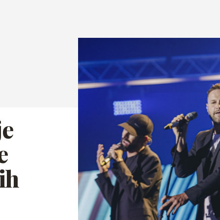
je
e
tih