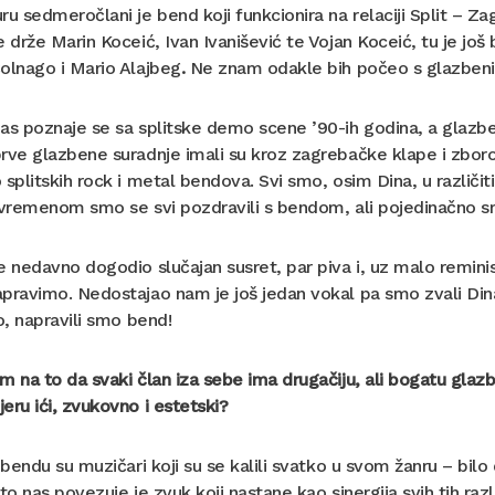
ru sedmeročlani je bend koji funkcionira na relaciji Split – Za
e drže Marin Koceić, Ivan Ivanišević te Vojan Koceić, tu je još b
olnago i Mario Alajbeg
.
Ne znam odakle bih počeo s glazbe
as poznaje se sa splitske demo scene ’90-ih godina, a glazben
rve glazbene suradnje imali su kroz zagrebačke klape i zborove
 splitskih rock i metal bendova. Svi smo, osim Dina, u različi
 vremenom smo se svi pozdravili s bendom, ali pojedinačno smo
e nedavno dogodio slučajan susret, par piva i, uz malo remini
pravimo. Nedostajao nam je još jedan vokal pa smo zvali Dina,
to, napravili smo bend!
m na to da svaki član iza sebe ima drugačiju, ali bogatu glaz
eru ići, zvukovno i estetski?
u bendu su muzičari koji su se kalili svatko u svom žanru – bilo
što nas povezuje je zvuk koji nastane kao sinergija svih tih razl