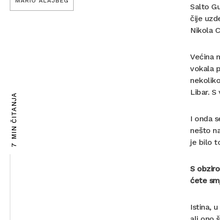
MARIO ALAJBEG
Salto Gu
čije uzd
Nikola C
Većina n
vokala p
nekoliko
Libar. S
7 MIN ČITANJA
I onda s
nešto na
je bilo 
S obziro
ćete smj
Istina, 
ali ono 