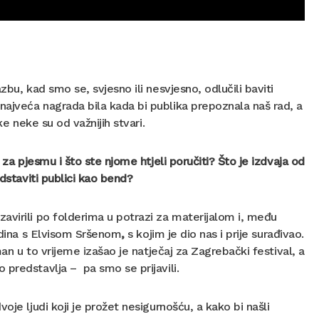
zbu, kad smo se, svjesno ili nesvjesno, odlučili baviti
ajveća nagrada bila kada bi publika prepoznala naš rad, a
ke neke su od važnijih stvari.
 za pjesmu i što ste njome htjeli poručiti? Što je izdvaja od
edstaviti publici kao bend?
avirili po folderima u potrazi za materijalom i, među
godina s Elvisom Sršenom
,
s kojim je dio nas i prije surađivao.
man u to vrijeme izašao je natječaj za Zagrebački festival, a
 predstavlja – pa smo se prijavili.
je ljudi koji je prožet nesigurnošću, a kako bi našli