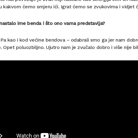
 u kakvom ćemo smjeru ići. Igrat ćemo se zvukovima i vidjet
nastalo ime benda i što ono vama predstavlja?
 Pa kao i kod većine bendova – odabrali smo ga jer nam dob
. Opet poluozbiljno. Ujutro nam je zvučalo dobro i više nije bi