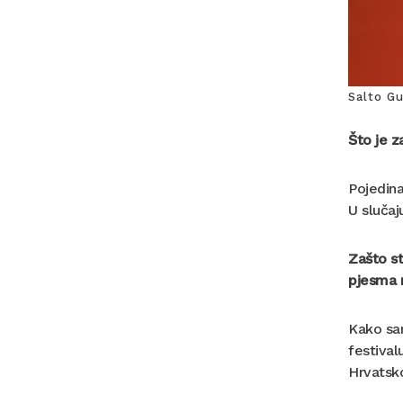
Salto Gu
Što je z
Pojedina
U slučaj
Zašto st
pjesma n
Kako sam
festival
Hrvatsko