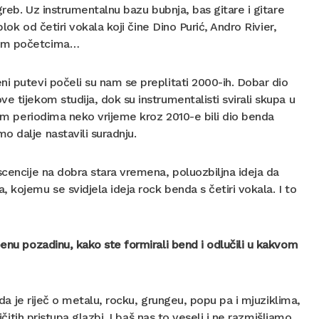
greb. Uz instrumentalnu bazu bubnja, bas gitare i gitare
lok od četiri vokala koji čine Dino Purić, Andro Rivier,
nim početcima…
i putevi počeli su nam se preplitati 2000-ih. Dobar dio
 tijekom studija, dok su instrumentalisti svirali skupa u
tim periodima neko vrijeme kroz 2010-e bili dio benda
 dalje nastavili suradnju.
scencije na dobra stara vremena, poluozbiljna ideja da
 kojemu se svidjela ideja rock benda s četiri vokala. I to
benu pozadinu, kako ste formirali bend i odlučili u kakvom
 da je riječ o metalu, rocku, grungeu, popu pa i mjuziklima,
ičitih pristupa glazbi. I baš nas to veseli i ne razmišljamo