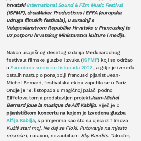
hrvatski
International Sound & Film Music Festival
(ISFMF), dreaMaker Productions i EFFA (europska
udruga filmskih festivala), u suradnji s
Veleposlanstvom Republike Hrvatske u Francuskoj te
uz potporu hrvatskog Ministarstva kulture i medija.
Nakon uspješnog desetog izdanja Međunarodnog
festivala filmske glazbe i zvuka (
ISFMF
) koji se održao
u
Samoboru sredinom listopada 2022.
, a gdje je između
ostalih nastupio ponajbolji francuski pijanist Jean-
Michel Bernard, festivalska ekipa zaputila se u Pariz.
Ondje je 19. listopada u magičnoj palači podno
Eiffelova tornja predstavljen projekt
Jean-Michel
Bernard joue la musique de Alfi Kabiljo
. Riječ je o
pijanističkom koncertu na kojem je izvedena glazba
Alfija Kabilja
, s primjerima kao što su djela iz filmova
Kužiš stari moj
,
Ne daj se Floki
,
Putovanje na mjesto
nesreće
i, naravno, nezaobilazni
Sky Bandits
. Također,