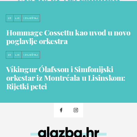
25
LIS
IZVJEŠTAJ
Hommage Cossettu kao uvod u novo
poglavlje orkestra
23
LIS
IZVJEŠTAJ
Víkingur Ólafsson i Simfonijski
orkestar iz Montréala u Lisinskom:
Rijetki petci