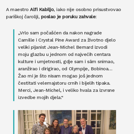
A maestro
Alfi Kabiljo
, iako nije osobno prisustvovao
pariškoj čaroliji,
poslao je poruku zahvale
:
„Vrlo sam počašćen da nakon nagrade
Camille i Crystal Pine Award za životno djelo
veliki pijanist Jean-Michel Bernard izvodi
moju glazbu u jednom od najvećih centara
kulture i umjetnosti, gdje sam i sâm snimao,
aranžirao i dirigirao, od Olympije, Bobinoa…
Žao mi je što nisam mogao još jednom
čestitati velemajstoru crnih i bijelih tipaka.
Merci, Jean-Michel, i veliko hvala za izvrsne
izvedbe mojih djela.“