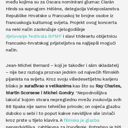
među kojima su za Oscara nominirani glumac Ciarán
Hinds sa suprugom Hélène, delegacija Veleposlanstva
Republike Hrvatske u Francuskoj te brojne osobe iz
francuskoga kulturnog svijeta. Projekt ovog koncerta
na neki način zaokružuje cjelogodišnje
djelovanje festivala ISFMF
i slavi tridesetu obljetnicu
francusko-hrvatskog prijateljstva na najljepši mogući
način.
Jean-Michel Bernard – koji je također i sâm skladatelj
– nije bez razloga prozvan jednim od najvećih filmskih
pijanista na svijetu. Kroz svoju višedesetljetnu karijeru
blisko je
surađivao s velikanima
kao što su
Ray Charles,
Martin Scorsese i Michel Gondry
. ‘Nepodnošljiva
lakoća’ kojom stvara nepreglednu mrežu zvukovlja svih
88 tipaka nije samo tehničke prirode; on osjeća glazbu
duboko u sebi i to poput kakve nevidljive sile izvlači
kroz prste u tijelo klavira. A
filmska je glazba
nepredvidljiva, zahtijevna za izvođenje. Potrebno je biti