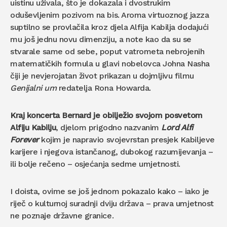
uistinu uživala, što je dokazala i dvostrukim
oduševljenim pozivom na bis. Aroma virtuoznog jazza
suptilno se provlačila kroz djela Alfija Kabilja dodajući
mu još jednu novu dimenziju, a note kao da su se
stvarale same od sebe, poput vatrometa nebrojenih
matematičkih formula u glavi nobelovca Johna Nasha
čiji je nevjerojatan život prikazan u dojmljivu filmu
Genijalni um
redatelja Rona Howarda.
Kraj koncerta Bernard je obilježio svojom posvetom
Alfiju Kabilju
, djelom prigodno nazvanim
Lord Alfi
Forever
kojim je napravio svojevrstan presjek Kabiljeve
karijere i njegova istančanog, dubokog razumijevanja –
ili bolje rečeno – osjećanja sedme umjetnosti.
I doista, ovime se još jednom pokazalo kako – iako je
riječ o kulturnoj suradnji dviju država – prava umjetnost
ne poznaje državne granice.