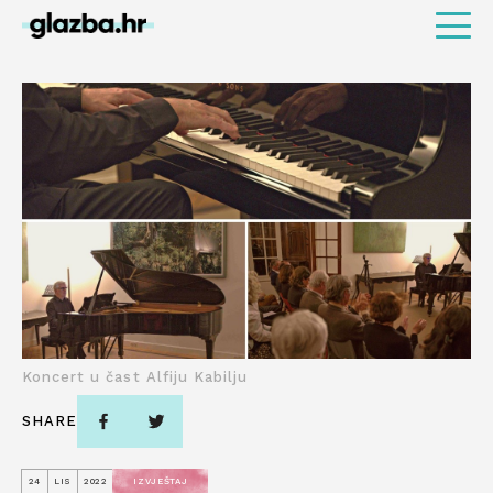
Koncert u čast Alfiju Kabilju
SHARE
24
LIS
2022
IZVJEŠTAJ