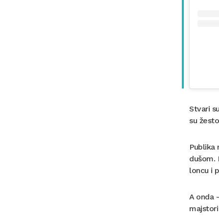
Stvari s
su žest
Publika 
dušom. E
loncu i 
A onda 
majstori