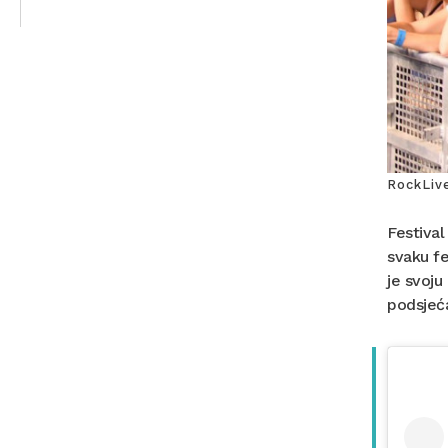
RockLiv
Festival
svaku fe
je svoju
podsjeća