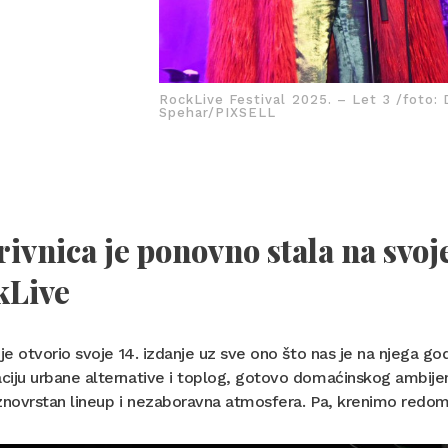
RockLive Festival 2025. – Let 3 /foto: 
Spehar/PIXSELL
ivnica je ponovno stala na svoje
kLive
 je otvorio svoje 14. izdanje uz sve ono što nas je na njega g
iju urbane alternative i toplog, gotovo domaćinskog ambijenta
znovrstan lineup i nezaboravna atmosfera. Pa, krenimo redom