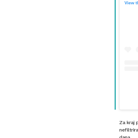
View t
Za kraj 
nefiltri
dana.