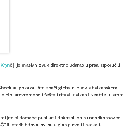
i
Kryn
čiji je masivni zvuk direktno udarao u prsa. Isporučili
 Shock
su pokazali što znači globalni punk s balkanskom
e bio istovremeno i fešta i ritual. Balkan i Seattle u istom
 miljenici domaće publike i dokazali da su neprikosnoveni
li starih hitova, svi su u glas pjevali i skakali.