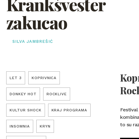
Krankšvester
zakucao
SILVA JAMBREŠIĆ
Kopr
LET 3
KOPRIVNICA
Roc
DONKEY HOT
ROCKLIVE
Festival
KULTUR SHOCK
KRAJ PROGRAMA
kombinac
to su ra
INSOMNIA
KRYN