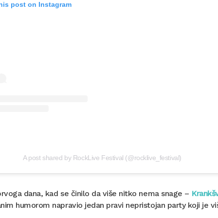
his post on Instagram
A post shared by RockLive Festival (@rocklive_festival)
prvoga dana, kad se činilo da više nitko nema snage –
Krankš
ranim humorom napravio jedan pravi nepristojan party koji je vi