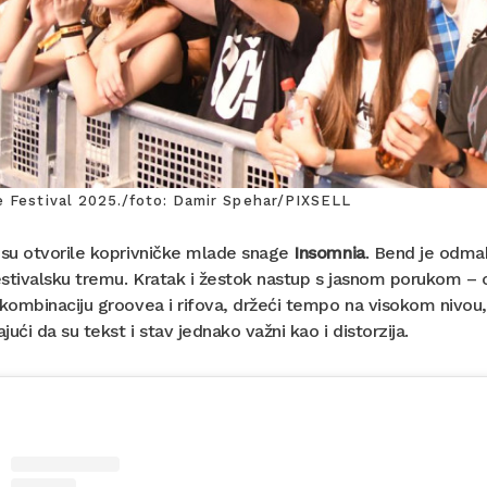
e Festival 2025./foto: Damir Spehar/PIXSELL
 su otvorile koprivničke mlade snage
Insomnia
. Bend je odmah
stivalsku tremu. Kratak i žestok nastup s jasnom porukom – 
 kombinaciju groovea i rifova, držeći tempo na visokom nivou
jući da su tekst i stav jednako važni kao i distorzija.