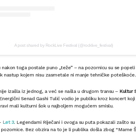
A post shared by RockLive Festival (@rocklive_festival)
u nakon toga postale puno „teže” – na pozornicu su se popel
ok nastup kojem nisu zasmetale ni manje tehničke poteškoće.
nije izašla iz jednog, a već se našla u drugom transu –
Kultur
nergični Senad Gashi Tulić vodio je publiku kroz koncert koji j
pravi mali kulturni šok u najboljem mogućem smislu.
–
Let 3
. Legendarni Riječani i ovoga su puta pokazali zašto su
 pozornice. Bez obzira na to je li publika došla zbog “Mame ŠČ” i