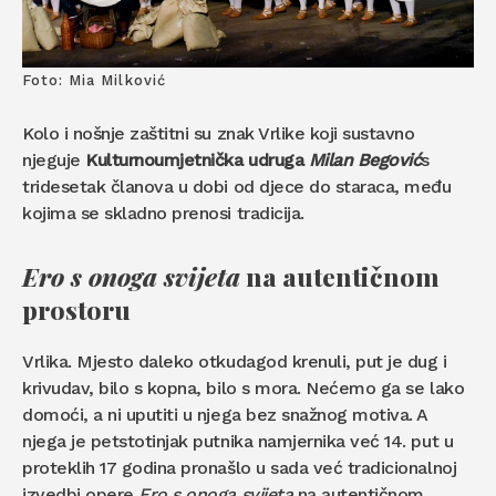
Foto: Mia Milković
Kolo i nošnje zaštitni su znak Vrlike koji sustavno
njeguje
Kulturnoumjetnička udruga
Milan Begović
s
tridesetak članova u dobi od djece do staraca, među
kojima se skladno prenosi tradicija.
Ero s onoga svijeta
na autentičnom
prostoru
Vrlika. Mjesto daleko otkudagod krenuli, put je dug i
krivudav, bilo s kopna, bilo s mora. Nećemo ga se lako
domoći, a ni uputiti u njega bez snažnog motiva. A
njega je petstotinjak putnika namjernika već 14. put u
proteklih 17 godina pronašlo u sada već tradicionalnoj
izvedbi opere
Ero s onoga svijeta
na autentičnom