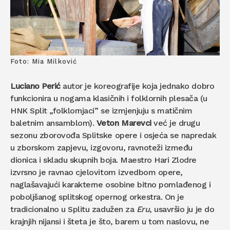
Foto: Mia Milković
Luciano Perić
autor je koreografije koja jednako dobro
funkcionira u nogama klasičnih i folklornih plesača (u
HNK Split „folklornjaci” se izmjenjuju s matičnim
baletnim ansamblom).
Veton Marevci
već je drugu
sezonu zborovođa Splitske opere i osjeća se napredak
u zborskom zapjevu, izgovoru, ravnoteži između
dionica i skladu skupnih boja. Maestro Hari Zlodre
izvrsno je ravnao cjelovitom izvedbom opere,
naglašavajući karakterne osobine bitno pomlađenog i
poboljšanog splitskog opernog orkestra. On je
tradicionalno u Splitu zadužen za
Eru
, usavršio ju je do
krajnjih nijansi i šteta je što, barem u tom naslovu, ne