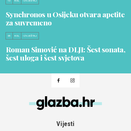
13
KOL
IZVJEŠTAJ
Synchronos u Osijeku otvara apetite
za suvremeno
05
KOL
IZVJEŠTAJ
Roman Simović na DLJI: Šest sonata,
šest uloga i šest svjetova
Vijesti