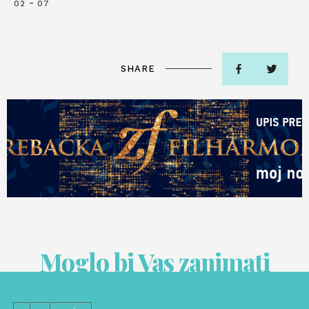
-
02
07
SHARE
Moglo bi Vas zanimati