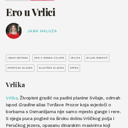
Ero u Vrlici
JANA HALUZA
JAKOV GOTOVAC
ERO S ONOGA SVIJETA
VRLIKA
MILAN BEGOVIĆ
HRVATSKA GLAZBA
KLASIČNA GLAZBA
OPERA
Vrlika
Vrlika
. Živopisni gradić na padini planine Svilaje, odmah
ispod
Gradine
alias Tvrđave Prozor koja svjedoči o
borbama s Osmanlijama nije samo mjesto gange i rere.
S njega puca pogled na široku dolinu Vrličkog polja i
Perućkog jezera, opasanu dinarskim masivima koji