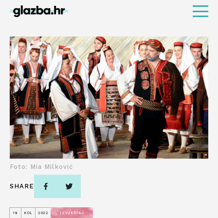
Foto: Mia Milković
SHARE
18
KOL
2022
IZVJEŠTAJ