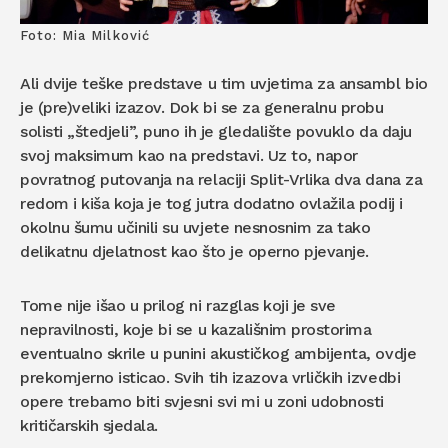
Foto: Mia Milković
Ali dvije teške predstave u tim uvjetima za ansambl bio
je (pre)veliki izazov. Dok bi se za generalnu probu
solisti „štedjeli”, puno ih je gledalište povuklo da daju
svoj maksimum kao na predstavi. Uz to, napor
povratnog putovanja na relaciji Split-Vrlika dva dana za
redom i kiša koja je tog jutra dodatno ovlažila podij i
okolnu šumu učinili su uvjete nesnosnim za tako
delikatnu djelatnost kao što je operno pjevanje.
Tome nije išao u prilog ni razglas koji je sve
nepravilnosti, koje bi se u kazališnim prostorima
eventualno skrile u punini akustičkog ambijenta, ovdje
prekomjerno isticao. Svih tih izazova vrličkih izvedbi
opere trebamo biti svjesni svi mi u zoni udobnosti
kritičarskih sjedala.