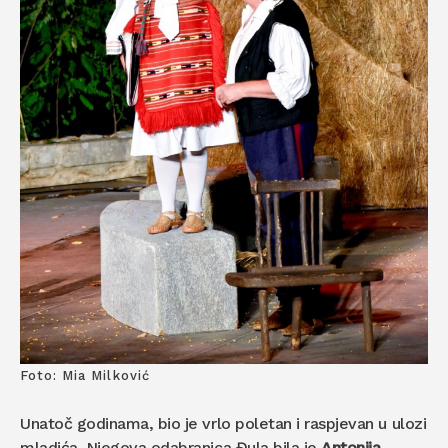
Foto: Mia Milković
Unatoč godinama, bio je vrlo poletan i raspjevan u ulozi
mladića. Njegova odabranica Đula bila je
Antonija