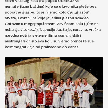
ritam vrličkog kola (na popisu UNESCO-ve
nematerijalne baštine) koje se u izvorniku pleše bez
popratne glazbe, to je nijemo kolo čiju „glazbu”
stvaraju koraci, na koje je jedinu glazbu skladao
Gotovac u megapopularnom Završnom kolu („Što na
nebu sja visoko…”). Naposljetku, tu je, naravno, vrlička
narodna nošnja s elementima osmanlijskih i
austrougarskih slojeva koju su vjerno prenosile sve
kostimografkinje od praizvedbe do danas.