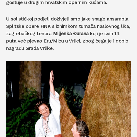
gostuje u drugim hrvatskim opernim kućama.
U solističkoj podjeli doživjeli smo jake snage ansambla
Splitske opere HNK s iznimkom tumača naslovnog lika,
zagrebačkog tenora
Miljenka Đurana
koji je svih 14.
puta već pjevao Eru/Miću u Vrlici, zbog čega je i dobio
nagradu Grada Vrlike.