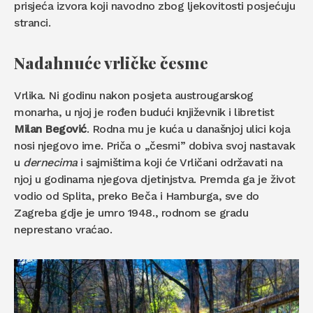
prisjeća izvora koji navodno zbog ljekovitosti posjećuju
stranci.
Nadahnuće vrličke česme
Vrlika. Ni godinu nakon posjeta austrougarskog
monarha, u njoj je rođen budući književnik i libretist
Milan Begović
. Rodna mu je kuća u današnjoj ulici koja
nosi njegovo ime. Priča o „česmi” dobiva svoj nastavak
u
dernecima
i sajmištima koji će Vrličani održavati na
njoj u godinama njegova djetinjstva. Premda ga je život
vodio od Splita, preko Beča i Hamburga, sve do
Zagreba gdje je umro 1948., rodnom se gradu
neprestano vraćao.