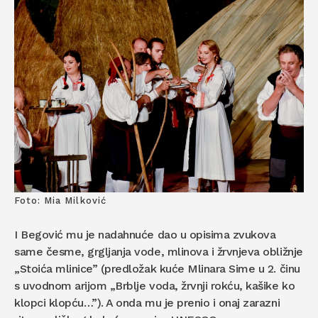
Foto: Mia Milković
I Begović mu je nadahnuće dao u opisima zvukova
same česme, grgljanja vode, mlinova i žrvnjeva obližnje
„Stoića mlinice” (predložak kuće Mlinara Sime u 2. činu
s uvodnom arijom „Brblje voda, žrvnji rokću, kašike ko
klopci klopću…”). A onda mu je prenio i onaj zarazni