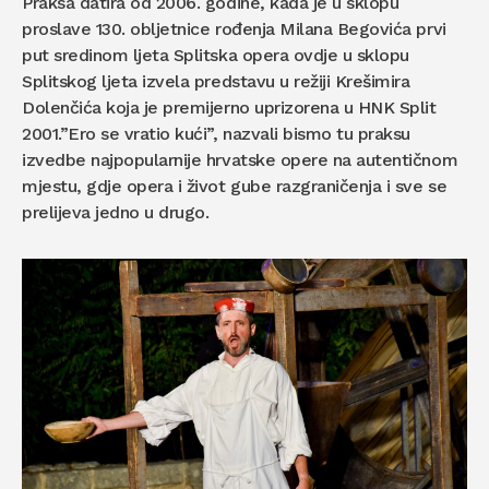
Praksa datira od 2006. godine, kada je u sklopu
proslave 130. obljetnice rođenja Milana Begovića prvi
put sredinom ljeta Splitska opera ovdje u sklopu
Splitskog ljeta izvela predstavu u režiji Krešimira
Dolenčića koja je premijerno uprizorena u HNK Split
2001.”Ero se vratio kući”, nazvali bismo tu praksu
izvedbe najpopularnije hrvatske opere na autentičnom
mjestu, gdje opera i život gube razgraničenja i sve se
prelijeva jedno u drugo.