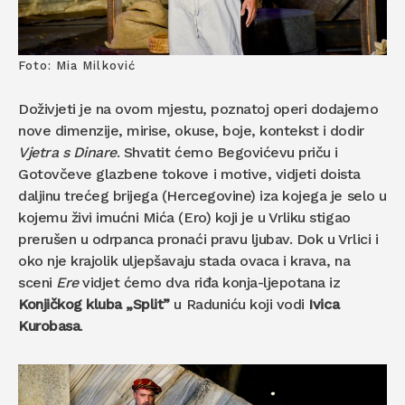
Foto: Mia Milković
Doživjeti je na ovom mjestu, poznatoj operi dodajemo
nove dimenzije, mirise, okuse, boje, kontekst i dodir
Vjetra s Dinare
. Shvatit ćemo Begovićevu priču i
Gotovčeve glazbene tokove i motive, vidjeti doista
daljinu trećeg brijega (Hercegovine) iza kojega je selo u
kojemu živi imućni Mića (Ero) koji je u Vrliku stigao
prerušen u odrpanca pronaći pravu ljubav. Dok u Vrlici i
oko nje krajolik uljepšavaju stada ovaca i krava, na
sceni
Ere
vidjet ćemo dva riđa konja-ljepotana iz
Konjičkog kluba „Split”
u Raduniću koji vodi
Ivica
Kurobasa
.