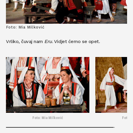
Foto: Mia Milković
Vrliko, čuvaj nam
Eru
. Vidjet ćemo se opet.
Foto: Mia Milković
Foto: 