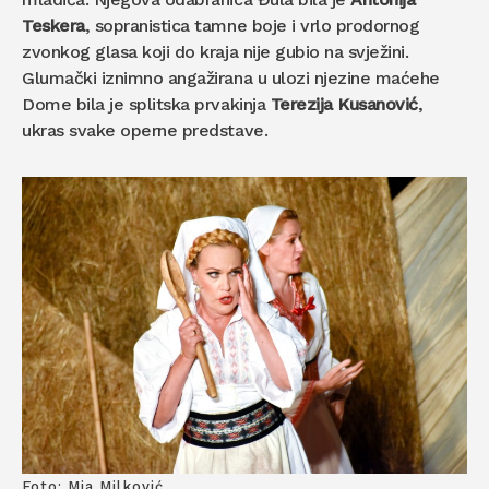
Teskera
, sopranistica tamne boje i vrlo prodornog
zvonkog glasa koji do kraja nije gubio na svježini.
Glumački iznimno angažirana u ulozi njezine maćehe
Dome bila je splitska prvakinja
Terezija Kusanović
,
ukras svake operne predstave.
Foto: Mia Milković