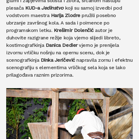
glumi i zapjevima solista i zbora, srčanom nastupu
plesača
KUD-a
Jedinstvo
koji su samoj izvedbi pod
vodstvom maestra
Harija Zlodre
pružili posebno
ubrzanje završnog kola. A sada i poimence po
programskom letku.
Krešimir Dolenčić
autor je
duhovite razigrane režije koja vjerno slijedi libreto,
kostimografkinja
Danica Dedier
vjerno je prenijela
izvornu vrličku nošnju na opernu scenu, dok je
scenografkinja
Dinka Jeričević
napravila zornu i efektnu
scenografiju s elementima vrličkog sela koja se lako
prilagođava raznim prizorima.