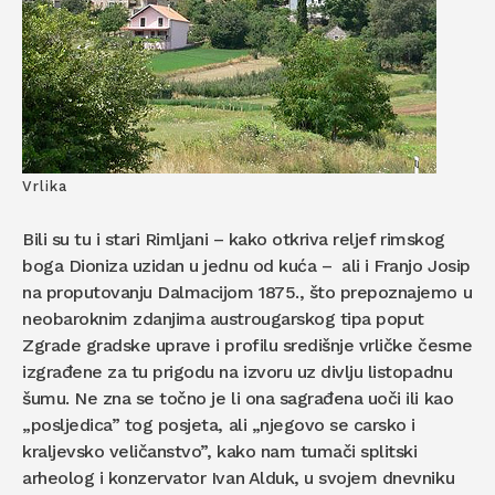
Vrlika
Bili su tu i stari Rimljani – kako otkriva reljef rimskog
boga Dioniza uzidan u jednu od kuća – ali i Franjo Josip
na proputovanju Dalmacijom 1875., što prepoznajemo u
neobaroknim zdanjima austrougarskog tipa poput
Zgrade gradske uprave i profilu središnje vrličke česme
izgrađene za tu prigodu na izvoru uz divlju listopadnu
šumu. Ne zna se točno je li ona sagrađena uoči ili kao
„posljedica” tog posjeta, ali „njegovo se carsko i
kraljevsko veličanstvo”, kako nam tumači splitski
arheolog i konzervator Ivan Alduk, u svojem dnevniku