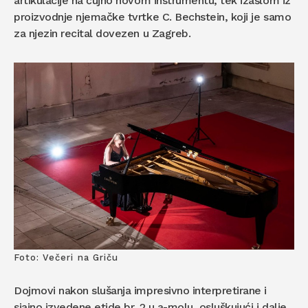
artikulacije na čujno novom instrumentu, tek izašlom iz
proizvodnje njemačke tvrtke C. Bechstein, koji je samo
za njezin recital dovezen u Zagreb.
Foto: Večeri na Griču
Dojmovi nakon slušanja impresivno interpretirane i
sjajno izvedene etide br. 2 u a-molu, osluškujući i dalje