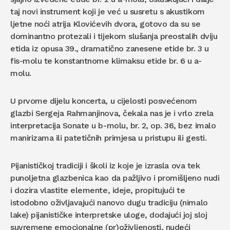
taj novi instrument koji je već u susretu s akustikom
ljetne noći atrija Klovićevih dvora, gotovo da su se
dominantno protezali i tijekom slušanja preostalih dviju
etida iz opusa 39., dramatično zanesene etide br. 3 u
fis-molu te konstantnome klimaksu etide br. 6 u a-
molu.
U prvome dijelu koncerta, u cijelosti posvećenom
glazbi Sergeja Rahmanjinova, čekala nas je i vrlo zrela
interpretacija Sonate u b-molu, br. 2, op. 36, bez imalo
manirizama ili patetičnih primjesa u pristupu ili gesti.
Pijanističkoj tradiciji i školi iz koje je izrasla ova tek
punoljetna glazbenica kao da pažljivo i promišljeno nudi
i dozira vlastite elemente, ideje, propitujući te
istodobno oživljavajući nanovo dugu tradiciju (nimalo
lake) pijanističke interpretske uloge, dodajući joj sloj
suvremene emocionalne (pr)oživljenosti, nudeći