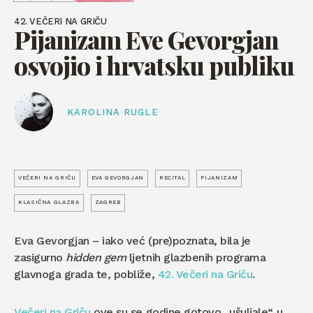
42. VEČERI NA GRIČU
Pijanizam Eve Gevorgjan
osvojio i hrvatsku publiku
KAROLINA RUGLE
VEČERI NA GRIČU
EVA GEVORGJAN
RECITAL
PIJANIZAM
KLASIČNA GLAZBA
ZAGREB
Eva Gevorgjan – iako već (pre)poznata, bila je
zasigurno
hidden gem
ljetnih glazbenih programa
glavnoga grada te, pobliže,
42. Večeri na Griču
.
Večeri na Griču
ove su se godine gotovo „ušuljale“ u