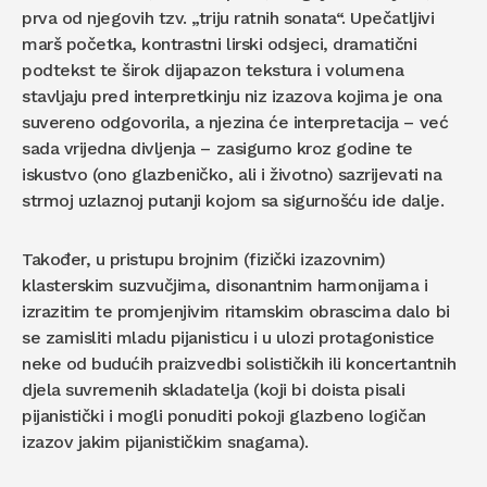
prva od njegovih tzv. „triju ratnih sonata“. Upečatljivi
marš početka, kontrastni lirski odsjeci, dramatični
podtekst te širok dijapazon tekstura i volumena
stavljaju pred interpretkinju niz izazova kojima je ona
suvereno odgovorila, a njezina će interpretacija – već
sada vrijedna divljenja – zasigurno kroz godine te
iskustvo (ono glazbeničko, ali i životno) sazrijevati na
strmoj uzlaznoj putanji kojom sa sigurnošću ide dalje.
Također, u pristupu brojnim (fizički izazovnim)
klasterskim suzvučjima, disonantnim harmonijama i
izrazitim te promjenjivim ritamskim obrascima dalo bi
se zamisliti mladu pijanisticu i u ulozi protagonistice
neke od budućih praizvedbi solističkih ili koncertantnih
djela suvremenih skladatelja (koji bi doista pisali
pijanistički i mogli ponuditi pokoji glazbeno logičan
izazov jakim pijanističkim snagama).