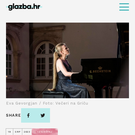
Eva Gevorgjan / Foto: Večeri na Griču
SHARE
19
SRP
2023
IZVJEŠTAJ