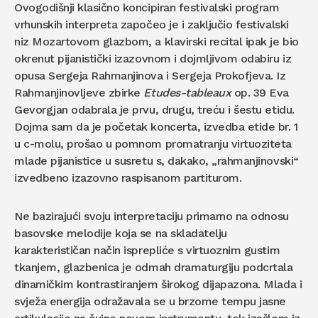
Ovogodišnji klasično koncipiran festivalski program
vrhunskih interpreta započeo je i zaključio festivalski
niz Mozartovom glazbom, a klavirski recital ipak je bio
okrenut pijanistički izazovnom i dojmljivom odabiru iz
opusa Sergeja Rahmanjinova i Sergeja Prokofjeva. Iz
Rahmanjinovljeve zbirke
Etudes-tableaux
op. 39 Eva
Gevorgjan odabrala je prvu, drugu, treću i šestu etidu.
Dojma sam da je početak koncerta, izvedba etide br. 1
u c-molu, prošao u pomnom promatranju virtuoziteta
mlade pijanistice u susretu s, dakako, „rahmanjinovski“
izvedbeno izazovno raspisanom partiturom.
Ne bazirajući svoju interpretaciju primarno na odnosu
basovske melodije koja se na skladatelju
karakterističan način isprepliće s virtuoznim gustim
tkanjem, glazbenica je odmah dramaturgiju podcrtala
dinamičkim kontrastiranjem širokog dijapazona. Mlada i
svježa energija odražavala se u brzome tempu jasne