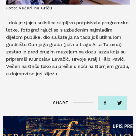
Foto: Večeri na Griču
I dok je sjajna solistica strpljivo potpisivala programske
letke, fotografirajući se s uzbuđenim najmlađim
dijelom publike, dio slušatelja na tada još utihnulom
gradilištu Gornjega grada (još na tragu Arta Tatuma)
zastao je pred drugim muzejem na dozu jazza koju su
pripremili Krunoslav Levačić, Hrvoje Kralj i Filip Pavić.
Večeri na Griču tako su prešle u noći na Gornjem gradu,
a dojmovi se još sliježu.
SHARE