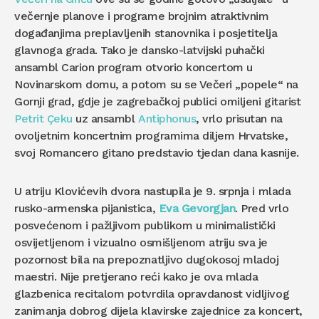
večernje planove i programe brojnim atraktivnim
događanjima preplavljenih stanovnika i posjetitelja
glavnoga grada. Tako je dansko-latvijski puhački
ansambl Carion program otvorio koncertom u
Novinarskom domu, a potom su se Večeri „popele“ na
Gornji grad, gdje je zagrebačkoj publici omiljeni gitarist
Petrit Çeku
uz ansambl
Antiphonus
, vrlo prisutan na
ovoljetnim koncertnim programima diljem Hrvatske,
svoj Romancero gitano predstavio tjedan dana kasnije.
U atriju Klovićevih dvora nastupila je 9. srpnja i mlada
rusko-armenska pijanistica,
Eva Gevorgjan
. Pred vrlo
posvećenom i pažljivom publikom u minimalistički
osvijetljenom i vizualno osmišljenom atriju sva je
pozornost bila na prepoznatljivo dugokosoj mladoj
maestri. Nije pretjerano reći kako je ova mlada
glazbenica recitalom potvrdila opravdanost vidljivog
zanimanja dobrog dijela klavirske zajednice za koncert,