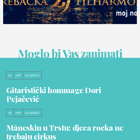
Moglo bi Vas zanimati
22
SRP
IZVJEŠTAJ
Gitaristički hommage Dori
Pejačević
18
SRP
IZVJEŠTAJ
Måneskin u Trstu: djeca rocka ne
trebaju cirkus