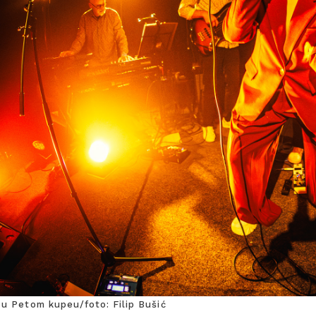
u Petom kupeu/foto: Filip Bušić