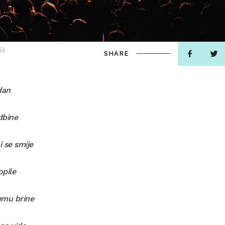
ić
SHARE
dan
dbine
 se smije
opile
emu brine