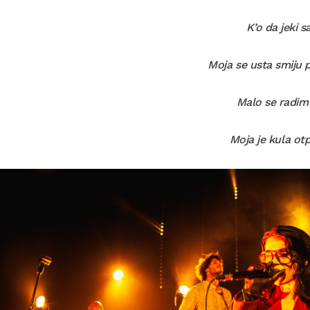
K’o da jeki s
Moja se usta smiju 
Malo se radim
Moja je kula ot