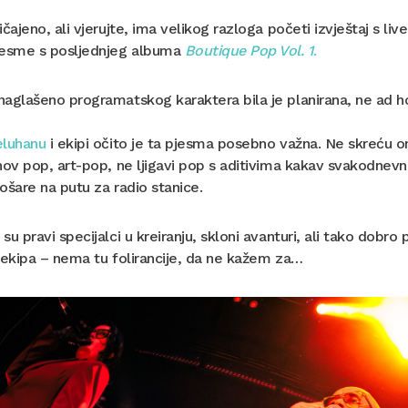
ičajeno, ali vjerujte, ima velikog razloga početi izvještaj 
jesme s posljednjeg albuma
Boutique Pop Vol. 1
.
aglašeno programatskog karaktera bila je planirana, ne ad hoc,
eluhanu
i ekipi očito je ta pjesma posebno važna. Ne skreću on
hov pop, art-pop, ne ljigavi pop s aditivima kakav svakodnevno, 
ošare na putu za radio stanice.
su pravi specijalci u kreiranju, skloni avanturi, ali tako dobro
 ekipa – nema tu folirancije, da ne kažem za…