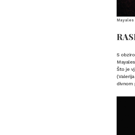
Mayales 
RAS
S obziro
Mayales 
Što je v
(Valerij
divnom 