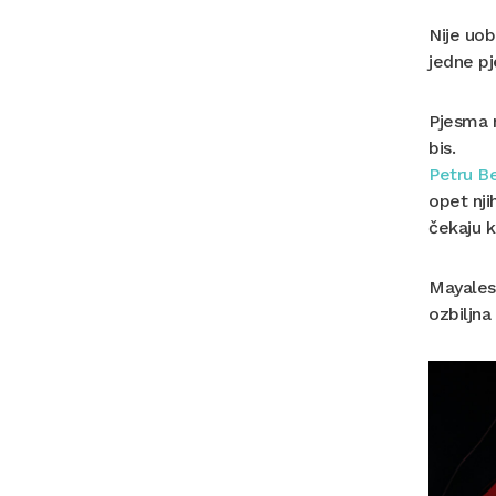
Nije uob
jedne p
Pjesma n
bis.
Petru B
opet nji
čekaju k
Mayales 
ozbiljna