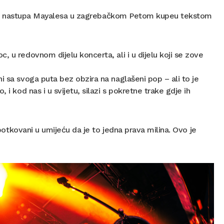
s live nastupa Mayalesa u zagrebačkom Petom kupeu tekstom
 u redovnom dijelu koncerta, ali i u dijelu koji se zove
i sa svoga puta bez obzira na naglašeni pop – ali to je
i kod nas i u svijetu, silazi s pokretne trake gdje ih
 potkovani u umijeću da je to jedna prava milina. Ovo je