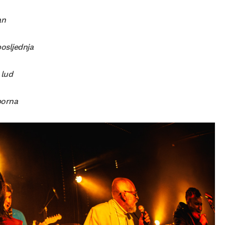
an
posljednja
 lud
porna