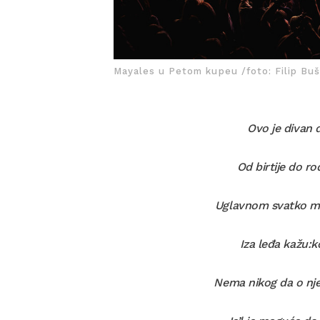
Mayales u Petom kupeu /foto: Filip Buš
Ovo je divan 
Od birtije do ro
Uglavnom svatko mi
Iza leđa kažu:k
Nema nikog da o nj