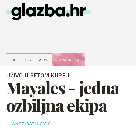
18
LIS
2025
IZVJEŠTAJ
UŽIVO U PETOM KUPEU
Mayales - jedna
ozbiljna ekipa
ANTE BATINOVIĆ