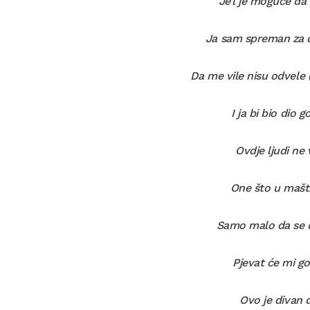
Je’l je moguće da 
Ja sam spreman za 
Da me vile nisu odvele (
I ja bi bio dio g
Ovdje ljudi ne 
One što u mašti
Samo malo da se 
Pjevat će mi g
Ovo je divan 