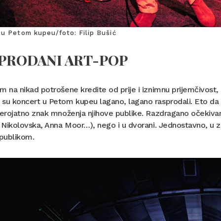
u Petom kupeu/foto: Filip Bušić
PRODANI ART-POP
m na nikad potrošene kredite od prije i iznimnu prijemčivost
su koncert u Petom kupeu lagano, lagano rasprodali. Eto da i
jerojatno znak množenja njihove publike. Razdragano očekivan
a Nikolovska, Anna Moor…), nego i u dvorani. Jednostavno, u z
publikom.