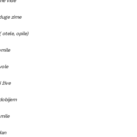
ne vide
duge zime
 otele, opile)
omile
vole
 žive
dobijem
omile
dan