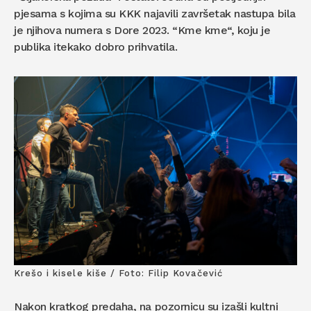
pjesama s kojima su KKK najavili završetak nastupa bila
je njihova numera s Dore 2023. “Kme kme“, koju je
publika itekako dobro prihvatila.
Krešo i kisele kiše / Foto: Filip Kovačević
Nakon kratkog predaha, na pozornicu su izašli kultni