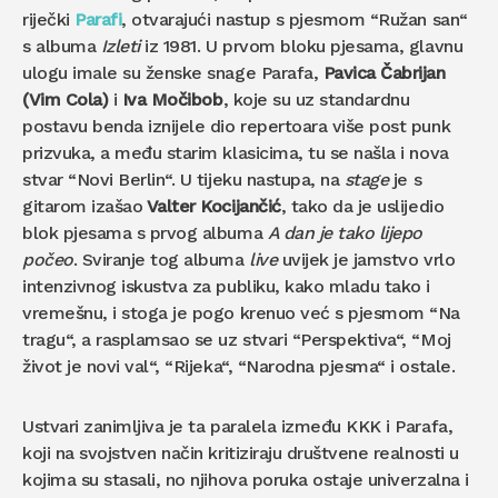
riječki
Parafi
, otvarajući nastup s pjesmom “Ružan san“
s albuma
Izleti
iz 1981. U prvom bloku pjesama, glavnu
ulogu imale su ženske snage Parafa,
Pavica Čabrijan
(Vim Cola)
i
Iva Močibob
, koje su uz standardnu
postavu benda iznijele dio repertoara više post punk
prizvuka, a među starim klasicima, tu se našla i nova
stvar “Novi Berlin“. U tijeku nastupa, na
stage
je s
gitarom izašao
Valter Kocijančić
, tako da je uslijedio
blok pjesama s prvog albuma
A dan je tako lijepo
počeo
. Sviranje tog albuma
live
uvijek je jamstvo vrlo
intenzivnog iskustva za publiku, kako mladu tako i
vremešnu, i stoga je pogo krenuo već s pjesmom “Na
tragu“, a rasplamsao se uz stvari “Perspektiva“, “Moj
život je novi val“, “Rijeka“, “Narodna pjesma“ i ostale.
Ustvari zanimljiva je ta paralela između KKK i Parafa,
koji na svojstven način kritiziraju društvene realnosti u
kojima su stasali, no njihova poruka ostaje univerzalna i