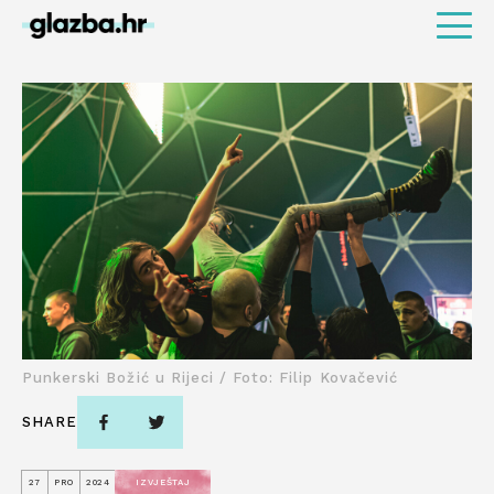
Punkerski Božić u Rijeci / Foto: Filip Kovačević
SHARE
27
PRO
2024
IZVJEŠTAJ