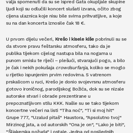
valja spomenuti da su se ispred Gata okupljale skupine
ljudi koji su odlučili koncert slušati izvana, očito zbog
cijena ulaznica koje nisu bile svima prihvatljive, a koje
su na dan koncerta iznosile čak 18 €.
U prvom dijelu večeri,
Krešo i kisele kiše
pobrinuli su se
da stvore pravu feštarsku atmosferu, tako da je
publika tijekom cijelog nastupa bila na nogama u
punom smislu te riječi – plešući, stvarajući pogo, a bilo
je čak i nekih pokušaja
crowdsurfanja
, koliko se moglo
u rijetko ispunjenim prvim redovima. S vatrenom
prskalicom u ruci, Krešo je donio svojevrsnu atmosferu
gotovo ironičnog, parodijskog Božića, dok su se nizale
autorske stvari i obrade prezentirane u
prepoznatljivom stilu KKK. Našle su se tako tijekom
koncertne večeri na listi “Tiha noć“, “Ti si moj hit“
Grupe 777, “Uzalud pitaš“ Haustora, “Apsolutno tvoj“
Mirzinog jata, a od autorskih “Ona je on“, “Lako je biti“,
“Šljakerska požuda“ i ostale. Jedna od posljednjih