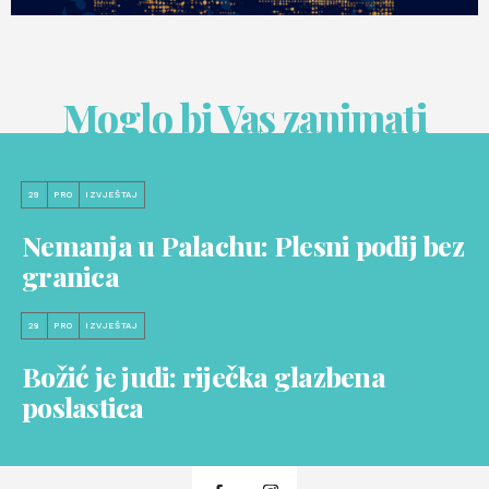
Moglo bi Vas zanimati
29
PRO
IZVJEŠTAJ
Nemanja u Palachu: Plesni podij bez
granica
28
PRO
IZVJEŠTAJ
Božić je judi: riječka glazbena
poslastica