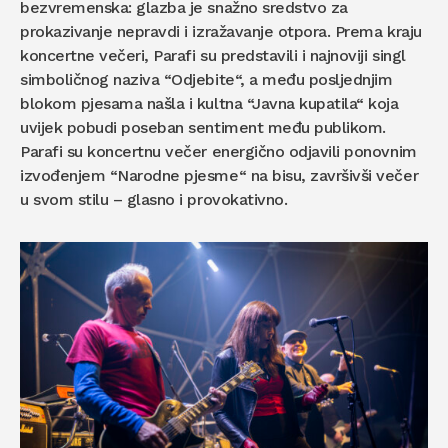
bezvremenska: glazba je snažno sredstvo za
prokazivanje nepravdi i izražavanje otpora. Prema kraju
koncertne večeri, Parafi su predstavili i najnoviji singl
simboličnog naziva “Odjebite“, a među posljednjim
blokom pjesama našla i kultna “Javna kupatila“ koja
uvijek pobudi poseban sentiment među publikom.
Parafi su koncertnu večer energično odjavili ponovnim
izvođenjem “Narodne pjesme“ na bisu, završivši večer
u svom stilu – glasno i provokativno.