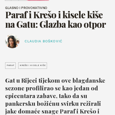
GLASNO I PROVOKATIVNO
Paraf i Krešo i kisele kiše
na Gatu: Glazba kao otpor
CLAUDIA BOŠKOVIĆ
PARAF
KREŠO I KISELE KIŠE
Gat u Rijeci tijekom ove blagdanske
sezone profilirao se kao jedan od
epicentara zabave, tako da su
pankersku božićnu svirku režirali
jake domaće snage Paraf i Krešo i