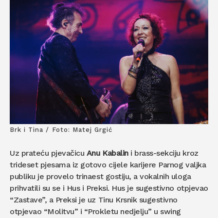
Brk i Tina / Foto: Matej Grgić
Uz prateću pjevačicu
Anu Kabalin
i brass-sekciju kroz
trideset pjesama iz gotovo cijele karijere Parnog valjka
publiku je provelo trinaest gostiju, a vokalnih uloga
prihvatili su se i Hus i Preksi. Hus je sugestivno otpjevao
“Zastave”, a Preksi je uz Tinu Krsnik sugestivno
otpjevao “Molitvu” i “Prokletu nedjelju” u swing