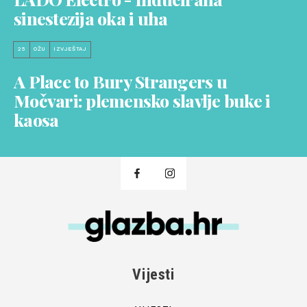
sinestezija oka i uha
25
OŽU
IZVJEŠTAJ
A Place to Bury Strangers u
Močvari: plemensko slavlje buke i
kaosa
Vijesti