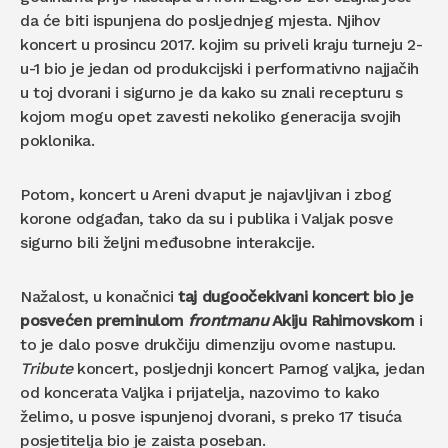
da će biti ispunjena do posljednjeg mjesta. Njihov
koncert u prosincu 2017. kojim su priveli kraju turneju 2-
u-1 bio je jedan od produkcijski i performativno najjačih
u toj dvorani i sigurno je da kako su znali recepturu s
kojom mogu opet zavesti nekoliko generacija svojih
poklonika.
Potom, koncert u Areni dvaput je najavljivan i zbog
korone odgađan, tako da su i publika i Valjak posve
sigurno bili željni međusobne interakcije.
Nažalost, u konačnici
taj dugoočekivani koncert bio je
posvećen preminulom
frontmanu
Akiju Rahimovskom
i
to je dalo posve drukčiju dimenziju ovome nastupu.
Tribute
koncert, posljednji koncert Parnog valjka, jedan
od koncerata Valjka i prijatelja, nazovimo to kako
želimo, u posve ispunjenoj dvorani, s preko 17 tisuća
posjetitelja bio je zaista poseban.