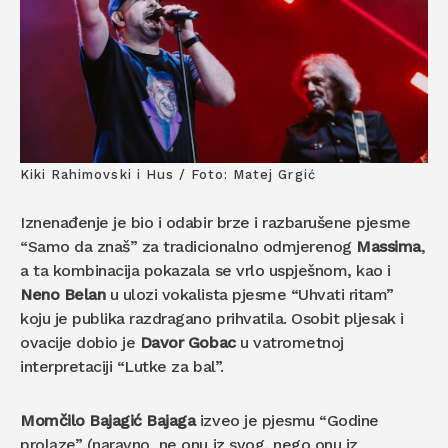
Kiki Rahimovski i Hus / Foto: Matej Grgić
Iznenađenje je bio i odabir brze i razbarušene pjesme
“Samo da znaš” za tradicionalno odmjerenog
Massima
,
a ta kombinacija pokazala se vrlo uspješnom, kao i
Neno Belan
u ulozi vokalista pjesme “Uhvati ritam”
koju je publika razdragano prihvatila. Osobit pljesak i
ovacije dobio je
Davor Gobac
u vatrometnoj
interpretaciji “Lutke za bal”.
Momčilo Bajagić Bajaga
izveo je pjesmu “Godine
prolaze” (naravno, ne onu iz svog, nego onu iz