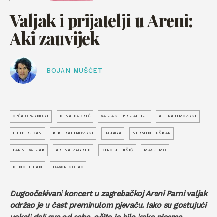
Valjak i prijatelji u Areni:
Aki zauvijek
BOJAN MUŠĆET
OPĆA OPASNOST
NINA BADRIĆ
VALJAK I PRIJATELJI
ALI RAHIMOVSKI
FILIP RUDAN
KIKI RAHIMOVSKI
BAJAGA
NERMIN PUŠKAR
PARNI VALJAK
ARENA ZAGREB
DINO JELUŠIĆ
MASSIMO
NENO BELAN
DAVOR GOBAC
Dugoočekivani koncert u zagrebačkoj Areni Parni valjak
održao je u čast preminulom pjevaču. Iako su gostujući
vokali dali sve od sebe, očito je bilo kako pjesme