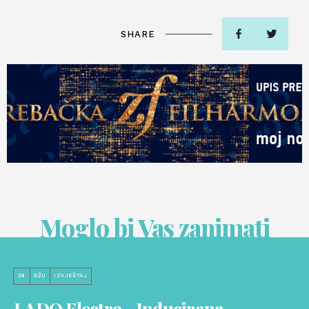
SHARE
Moglo bi Vas zanimati
28
OŽU
IZVJEŠTAJ
LADO Electro - Inducirana