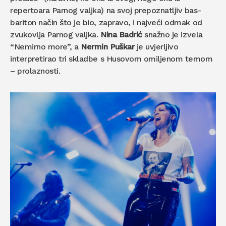
repertoara Parnog valjka) na svoj prepoznatljiv bas-
bariton način što je bio, zapravo, i najveći odmak od
zvukovlja Parnog valjka.
Nina Badrić
snažno je izvela
“Nemirno more”, a
Nermin Puškar
je uvjerljivo
interpretirao tri skladbe s Husovom omiljenom temom
– prolaznosti.