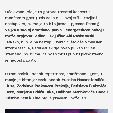
Očekivano, bio je to gotovo trosatni koncert s
mnoštvom gostujućih vokala i u svoj srži –
revijski
nastup
. Jer, svima je to bilo jasno –
pjesme Parnog
valjka u svojoj emotivnoj punini i energetskom naboju
može otpjevati jedino i isključivo Aki Rahimovski
.
Dakako, bilo je na nastupu izvrsnih, štoviše vrhunskih
interpretacija, Parni valjak djelovao je, kao uvijek
stameno, no svima, na pozornici i publici jednostavno
je nedostajao Aki.
U tom smislu, odabir repertoara, aranžmana i gostiju
manje je bitan jer svaki odabir
Huseina Hasanefendića
Husa, Zorislava Preksavca Preksija, Berislava Blaževića
Bere, Marijana Brkića Brka, Dalibora Marinkovića Dade i
Kristine Krsnik Tine
bio je pravilan i poželjan.