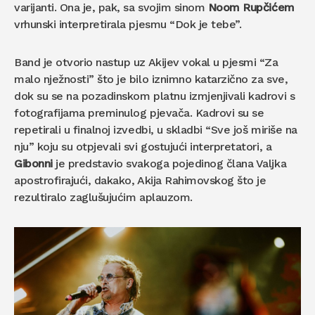
varijanti. Ona je, pak, sa svojim sinom
Noom Rupčićem
vrhunski interpretirala pjesmu “Dok je tebe”.
Band je otvorio nastup uz Akijev vokal u pjesmi “Za
malo nježnosti” što je bilo iznimno katarzično za sve,
dok su se na pozadinskom platnu izmjenjivali kadrovi s
fotografijama preminulog pjevača. Kadrovi su se
repetirali u finalnoj izvedbi, u skladbi “Sve još miriše na
nju” koju su otpjevali svi gostujući interpretatori, a
Gibonni
je predstavio svakoga pojedinog člana Valjka
apostrofirajući, dakako, Akija Rahimovskog što je
rezultiralo zaglušujućim aplauzom.