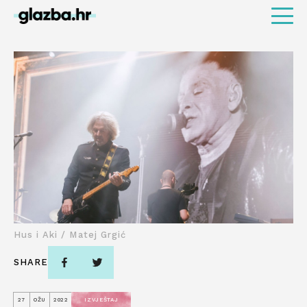
Hus i Aki / Matej Grgić
SHARE
27
OŽU
2022
IZVJEŠTAJ