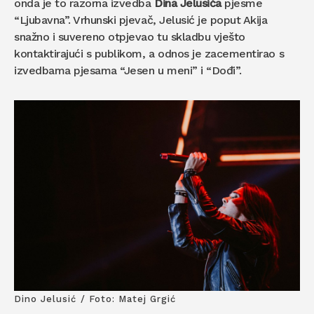
onda je to razorna izvedba
Dina Jelusića
pjesme
“Ljubavna”. Vrhunski pjevač, Jelusić je poput Akija
snažno i suvereno otpjevao tu skladbu vješto
kontaktirajući s publikom, a odnos je zacementirao s
izvedbama pjesama “Jesen u meni” i “Dođi”.
Dino Jelusić / Foto: Matej Grgić