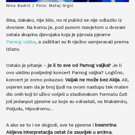
Nina Badrić / Foto: Matej Grgić
Bisa, dakako, nije bilo, no ni publici se nije odlazilo iz
dvorane. Na koncu je, pod punom rasvjetom u dvorani
ostala skupina djevojaka koja je pjevala pjesme
Parnog valjka
, a zaštitari su ih nježno usmjeravali prema
izlazu.
Ostalo je pitanje –
je li to sve od Parnog valjka?
Je li
ovo uistinu posljednji koncert Parnog valjka? Logično,
koncert je zorno pokazao:
Valjak ne može bez Akija
. Ali,
uvjeren sam da je broj ljudi na ovom nastupu tek malen
dio onih koji bi uživo voljeli u stadionskom formatu čuti
još jedanput pjesme uz koje su odrastali, na Maksimiru,
Poljudu, Hipodromu…
A ako se to i ne dogodi, sve te pjesme i
besmrtna
Akijeva interpretacija ostat će zauvijek u srcima.