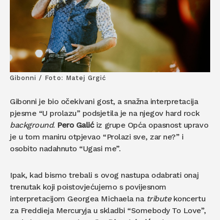
Gibonni / Foto: Matej Grgić
Gibonni je bio očekivani gost, a snažna interpretacija
pjesme “U prolazu” podsjetila je na njegov hard rock
background
.
Pero Galić
iz grupe Opća opasnost upravo
je u tom maniru otpjevao “Prolazi sve, zar ne?” i
osobito nadahnuto “Ugasi me”.
Ipak, kad bismo trebali s ovog nastupa odabrati onaj
trenutak koji poistovjećujemo s povijesnom
interpretacijom Georgea Michaela na
tribute
koncertu
za Freddieja Mercuryja u skladbi “Somebody To Love”,