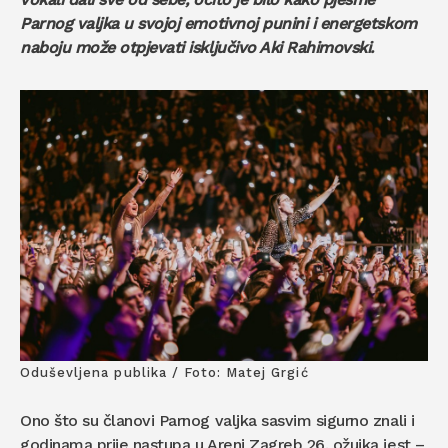
Parnog valjka u svojoj emotivnoj punini i energetskom
naboju može otpjevati isključivo Aki Rahimovski.
Oduševljena publika / Foto: Matej Grgić
Ono što su članovi Parnog valjka sasvim sigurno znali i
godinama prije nastupa u Areni Zagreb 26. ožujka jest –