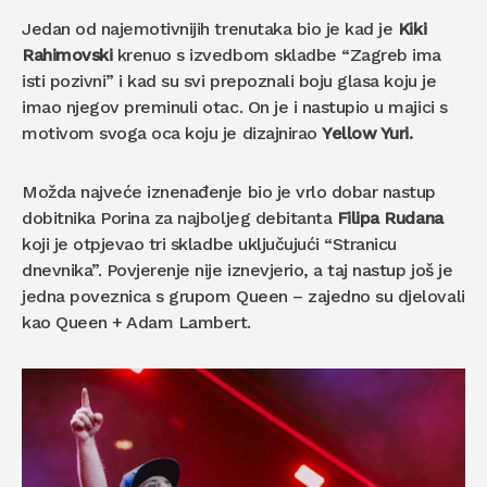
Jedan od najemotivnijih trenutaka bio je kad je
Kiki
Rahimovski
krenuo s izvedbom skladbe “Zagreb ima
isti pozivni” i kad su svi prepoznali boju glasa koju je
imao njegov preminuli otac. On je i nastupio u majici s
motivom svoga oca koju je dizajnirao
Yellow Yuri.
Možda najveće iznenađenje bio je vrlo dobar nastup
dobitnika Porina za najboljeg debitanta
Filipa Rudana
koji je otpjevao tri skladbe uključujući “Stranicu
dnevnika”. Povjerenje nije iznevjerio, a taj nastup još je
jedna poveznica s grupom Queen – zajedno su djelovali
kao Queen + Adam Lambert.