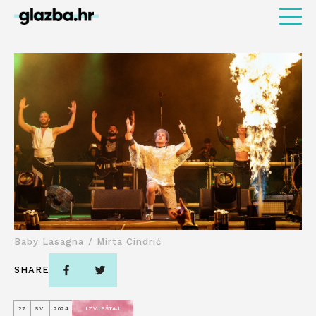
Baby Lasagna / Mirta Cindrić
SHARE
27
SVI
2024
IZVJEŠTAJ