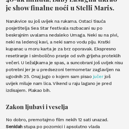
je show finalne noći u Stelli Maris.
Narukvice su još uvijek na rukama. Ostaci tisuća
posjetitelja Sea Star festivala razbacani su po
beskrajnim uvalama nedaleko Umaga. Neki su na pivi,
neki na ledenoj kavi, a neki samo vodu piju. Kratki
kupanac u moru karta je za brz oporavak. Ekspresno
resetiranje i simbolično pranje od svih grijeha proteklih
večeri. U ležaljkama je spas, a suncobrani još uvijek nisu
potrebni jer je u predsezoni termometar zaglavljen na
ugodnih 25. Onaj jugo o kojem sam pisao
jučer
još
uvijek miluje nam lica. Vikend u raju lagano je pred
izdisajem. Plakao bih.
Zakon ljubavi i veselja
No dobro, premotajmo film nekih 12 sati unazad.
Senidah
stupa po pozornici i apsolutno vlada