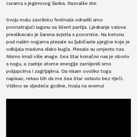
curama s jegerovog šanka. Razvalile ste.
Svoju malu završnicu festivala odradili smo
promatrajući lagunu sa Silent partija. Ljeskanje valova
preslikavalo je šarena svjetla s pozornice. Na betonu
pod našim nogama plesale su ljubičaste pjegice koje je
odbijala masivna disko kugla. Plesale su umjesto nas.
Nismo imali više snage. Sea Star konačno nas je oborio
s nogu, a zadnje atome energije zamijenili smo
poljupcima i zagrljajima. Da nisam ovoliko toga
napisao, rekao bih da me Sea Star ostavio bez riječi.
Vidimo se sljedeće godine, hvala na svemu!