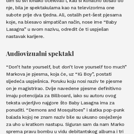
dim su svi ionako očekivali i, kad si konačno došao do
nje, bila je spektakularna kao na televizorima one
subote prije dva tjedna. Ali, ostalih pet-šest pjesama
koje, na blesavo simpatičan način, nose ime “Baby
Lasagna” u svom nazivu, odredit će ti uspješan
nastavak karijere.
Audiovizualni spektakl
“Don’t hate yourself, but don’t love yourself too much”
Markova je pjesma, koja će, uz “IG Boy”, postati
sljedeća uspješnica. Poruku koju nosi naziv te pjesme
on je magistrirao. Dvije navedene pjesme definitivno
imaju potencijala za Billboard, iako su autoru ovog
teksta uvjerljivo najgore što Baby Lasagna ima za
ponuditi. “Demons and Mosquitoes” i slatka pop-punk
balada kojoj ne znam naziv bile su ukusno osvježenje
za uho u kratkom nastupu. Siguran sam da nam Marko
sprema pravu bombu u vidu debitantskog albuma i tri