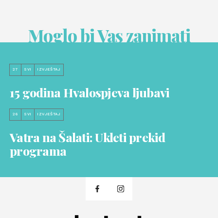
Moglo bi Vas zanimati
27
SVI
IZVJEŠTAJ
15 godina Hvalospjeva ljubavi
26
SVI
IZVJEŠTAJ
Vatra na Šalati: Ukleti prekid
programa