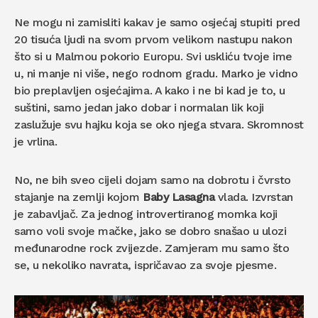
Ne mogu ni zamisliti kakav je samo osjećaj stupiti pred
20 tisuća ljudi na svom prvom velikom nastupu nakon
što si u Malmou pokorio Europu. Svi uskliću tvoje ime
u, ni manje ni više, nego rodnom gradu. Marko je vidno
bio preplavljen osjećajima. A kako i ne bi kad je to, u
suštini, samo jedan jako dobar i normalan lik koji
zaslužuje svu hajku koja se oko njega stvara. Skromnost
je vrlina.
No, ne bih sveo cijeli dojam samo na dobrotu i čvrsto
stajanje na zemlji kojom
Baby Lasagna
vlada. Izvrstan
je zabavljač. Za jednog introvertiranog momka koji
samo voli svoje mačke, jako se dobro snašao u ulozi
međunarodne rock zvijezde. Zamjeram mu samo što
se, u nekoliko navrata, ispričavao za svoje pjesme.