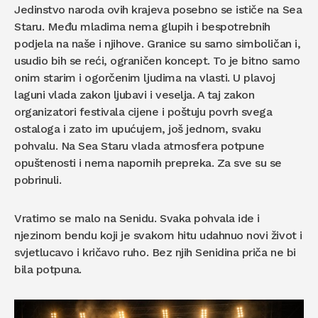
Jedinstvo naroda ovih krajeva posebno se ističe na Sea
Staru. Među mladima nema glupih i bespotrebnih
podjela na naše i njihove. Granice su samo simboličan i,
usudio bih se reći, ograničen koncept. To je bitno samo
onim starim i ogorčenim ljudima na vlasti. U plavoj
laguni vlada zakon ljubavi i veselja. A taj zakon
organizatori festivala cijene i poštuju povrh svega
ostaloga i zato im upućujem, još jednom, svaku
pohvalu. Na Sea Staru vlada atmosfera potpune
opuštenosti i nema napornih prepreka. Za sve su se
pobrinuli.
Vratimo se malo na Senidu. Svaka pohvala ide i
njezinom bendu koji je svakom hitu udahnuo novi život i
svjetlucavo i kričavo ruho. Bez njih Senidina priča ne bi
bila potpuna.