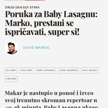
DRUGI DAN SEA STARA
Poruka za Baby Lasagnu:
Marko, prestani se
ispričavati, super si!
DAVID MANDIĆ
DJ JOCK
SEA STAR
BABY LASAGNA
JOHN NEWMAN
KALI BRAUN
SENIDAH
Makar je nastupio u ponoć i izveo
svoj trenutno skroman repertoar u
40-ak minuta, Baby Lasagna ukrao