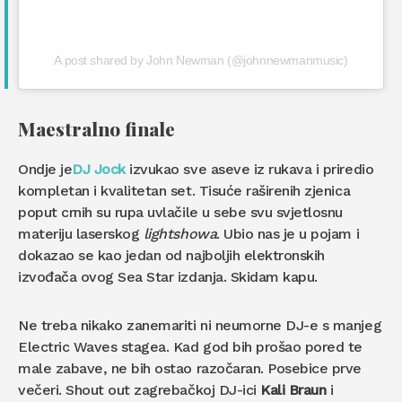
A post shared by John Newman (@johnnewmanmusic)
Maestralno finale
Ondje je
DJ Jock
izvukao sve aseve iz rukava i priredio
kompletan i kvalitetan set. Tisuće raširenih zjenica
poput crnih su rupa uvlačile u sebe svu svjetlosnu
materiju laserskog
lightshowa
. Ubio nas je u pojam i
dokazao se kao jedan od najboljih elektronskih
izvođača ovog Sea Star izdanja. Skidam kapu.
Ne treba nikako zanemariti ni neumorne DJ-e s manjeg
Electric Waves stagea. Kad god bih prošao pored te
male zabave, ne bih ostao razočaran. Posebice prve
večeri. Shout out zagrebačkoj DJ-ici
Kali Braun
i