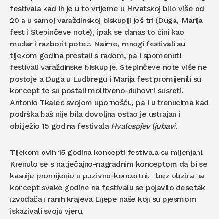
festivala kad ih je u to vrijeme u Hrvatskoj bilo više od
20 a u samoj varaždinskoj biskupiji još tri (Duga, Marija
fest i Stepinčeve note), ipak se danas to čini kao
mudar i razborit potez. Naime, mnogi festivali su
tijekom godina prestali s radom, pa i spomenuti
festivali varaždinske biskupije. Stepinčeve note više ne
postoje a Duga u Ludbregu i Marija fest promijenili su
koncept te su postali molitveno-duhovni susreti.
Antonio Tkalec svojom upornošću, pa i u trenucima kad
podrška baš nije bila dovoljna ostao je ustrajan i
obilježio 15 godina festivala
Hvalospjev ljubavi
.
Tijekom ovih 15 godina koncepti festivala su mijenjani.
Krenulo se s natječajno-nagradnim konceptom da bi se
kasnije promijenio u pozivno-koncertni. I bez obzira na
koncept svake godine na festivalu se pojavilo desetak
izvođača i ranih krajeva Lijepe naše koji su pjesmom
iskazivali svoju vjeru.