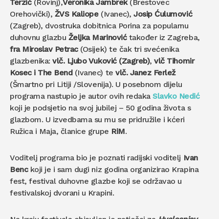
Terzić
(Rovinj),
Veronika Jambrek
(Brestovec
Orehovički),
ŽVS Kaliope
(Ivanec),
Josip Ćulumović
(Zagreb), dvostruka dobitnica Porina za popularnu
duhovnu glazbu
Željka Marinović
također iz Zagreba,
fra Miroslav Petrac
(Osijek) te čak tri svećenika
glazbenika:
vlč. Ljubo Vuković
(Zagreb)
,
vlč Tihomir
Kosec i The Bend
(Ivanec) te
vlč. Janez Ferlež
(Šmartno pri Litiji /Slovenija). U posebnom dijelu
programa nastupio je autor ovih redaka
Slavko Nedić
koji je podsjetio na svoj jubilej – 50 godina života s
glazbom. U izvedbama su mu se pridružile i kćeri
Ružica i Maja, članice grupe
RiM
.
Voditelj programa bio je poznati radijski voditelj
Ivan
Benc
koji je i sam dugi niz godina organizirao Krapina
fest, festival duhovne glazbe koji se održavao u
festivalskoj dvorani u Krapini.