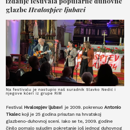
izdanje festivala popularne duhovne
glazbe
Hvalospjev ljubavi
Na festivalu je nastupio naš suradnik Slavko Nedić i
njegove kćeri iz grupe RiM
Festival
Hvalospjev ljubavi
je 2009. pokrenuo
Antonio
Tkalec
koji je 25 godina prisutan na hrvatskoj
glazbeno-duhovnoj sceni. Iako se te, 2009. godine
činilo pomalo suludim pokretanje još jednog duhovnog