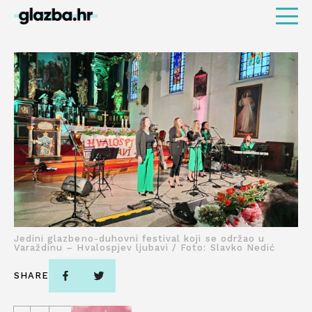
Jedini glazbeno-duhovni festival koji se održao u
Varaždinu – Hvalospjev ljubavi / Foto: Slavko Nedić
SHARE