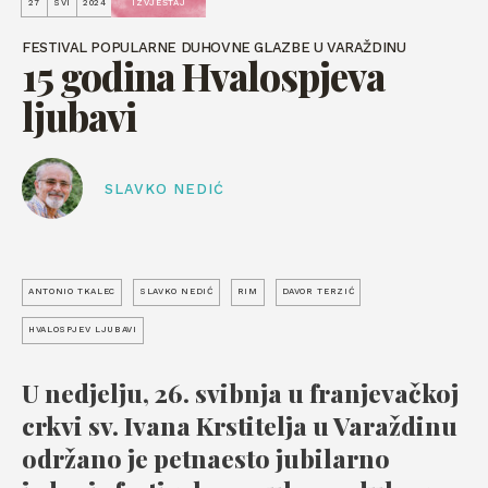
27
SVI
2024
IZVJEŠTAJ
FESTIVAL POPULARNE DUHOVNE GLAZBE U VARAŽDINU
15 godina Hvalospjeva
ljubavi
SLAVKO NEDIĆ
ANTONIO TKALEC
SLAVKO NEDIĆ
RIM
DAVOR TERZIĆ
HVALOSPJEV LJUBAVI
U nedjelju, 26. svibnja u franjevačkoj
crkvi sv. Ivana Krstitelja u Varaždinu
održano je petnaesto jubilarno