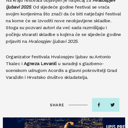
Na kraju festivala objavljen je natječaj za
Hvalospjev
ljubavi 2025
. Od sljedeće godine festival se vraća
svojim korijenima što znači da će biti natječajni festival
na kome će se izvoditi nove neobjavljene skladbe.
Stoga su pozvani autori da već sada razmišljaju i
počinju stvarati skladbe s kojima će se sljedeće godine
prijaviti na
Hvalospjev ljubavi 2025
.
Organizator festivala Hvalospjev ljubav su Antonio
Tkalec i
Agneza Levanić
u suradnji s glazbeno-
scenskom udrugom Acordis a glavni pokrovitelji Grad
Varaždin i Hrvatsko društvo skladatelja.
SHARE