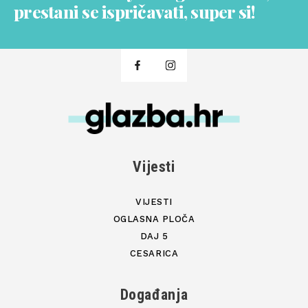
prestani se ispričavati, super si!
Vijesti
VIJESTI
OGLASNA PLOČA
DAJ 5
CESARICA
Događanja