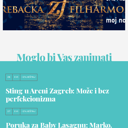
Moglo bi Vas zanimati
28
SVI
IZVJEŠTAJ
Sting u Areni Zagreb: Može i bez
perfekcionizma
27
SVI
IZVJEŠTAJ
Poruka za Baby Lasagnu: Marko,