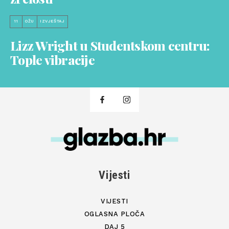
11
OŽU
IZVJEŠTAJ
Lizz Wright u Studentskom centru:
Tople vibracije
Vijesti
VIJESTI
OGLASNA PLOČA
DAJ 5