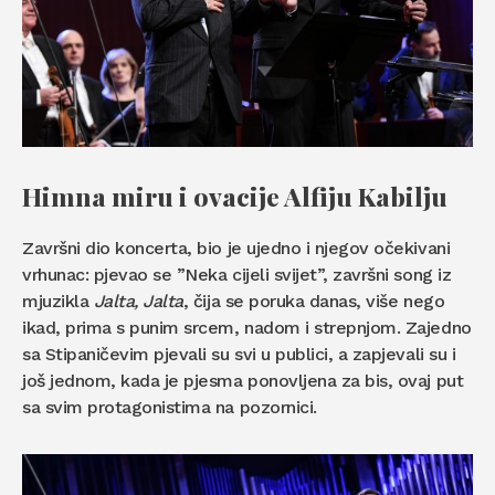
Himna miru i ovacije Alfiju Kabilju
Završni dio koncerta, bio je ujedno i njegov očekivani
vrhunac: pjevao se ”Neka cijeli svijet”, završni song iz
mjuzikla
Jalta, Jalta
, čija se poruka danas, više nego
ikad, prima s punim srcem, nadom i strepnjom. Zajedno
sa Stipaničevim pjevali su svi u publici, a zapjevali su i
još jednom, kada je pjesma ponovljena za bis, ovaj put
sa svim protagonistima na pozornici.