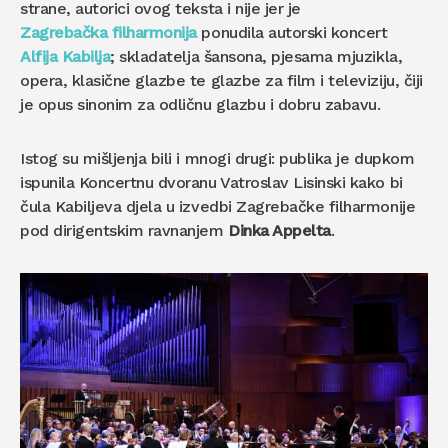
strane, autorici ovog teksta i nije jer je
Zagrebačka filharmonija
ponudila autorski koncert
Alfija Kabilja
; skladatelja šansona, pjesama mjuzikla,
opera, klasične glazbe te glazbe za film i televiziju, čiji
je opus sinonim za odličnu glazbu i dobru zabavu.
Istog su mišljenja bili i mnogi drugi: publika je dupkom
ispunila Koncertnu dvoranu Vatroslav Lisinski kako bi
čula Kabiljeva djela u izvedbi Zagrebačke filharmonije
pod dirigentskim ravnanjem
Dinka Appelta
.