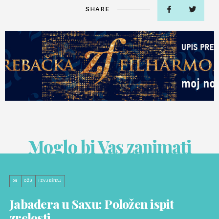
SHARE
Moglo bi Vas zanimati
08
OŽU
IZVJEŠTAJ
Jabadera u Saxu: Položen ispit
zrelosti