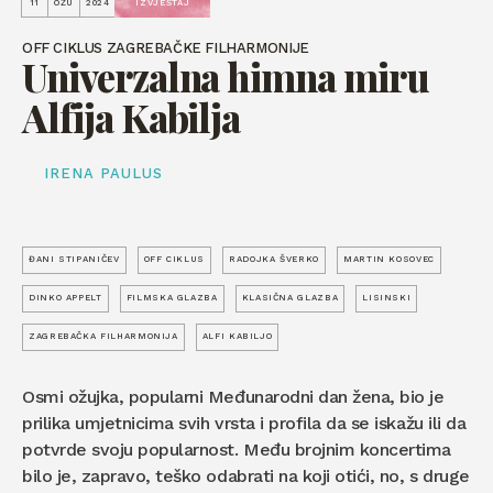
11
OŽU
2024
IZVJEŠTAJ
OFF CIKLUS ZAGREBAČKE FILHARMONIJE
Univerzalna himna miru
Alfija Kabilja
IRENA PAULUS
ĐANI STIPANIČEV
OFF CIKLUS
RADOJKA ŠVERKO
MARTIN KOSOVEC
DINKO APPELT
FILMSKA GLAZBA
KLASIČNA GLAZBA
LISINSKI
ZAGREBAČKA FILHARMONIJA
ALFI KABILJO
Osmi ožujka, popularni Međunarodni dan žena, bio je
prilika umjetnicima svih vrsta i profila da se iskažu ili da
potvrde svoju popularnost. Među brojnim koncertima
bilo je, zapravo, teško odabrati na koji otići, no, s druge