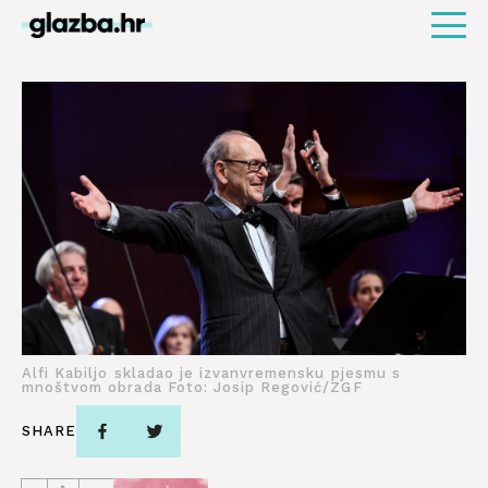
Alfi Kabiljo skladao je izvanvremensku pjesmu s
mnoštvom obrada Foto: Josip Regović/ZGF
SHARE