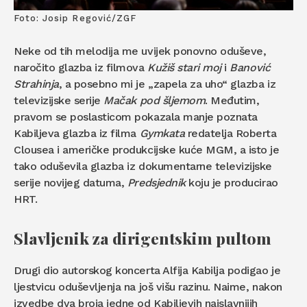
Foto: Josip Regović/ZGF
Neke od tih melodija me uvijek ponovno oduševe,
naročito glazba iz filmova
Kužiš stari moj
i
Banović
Strahinja
, a posebno mi je „zapela za uho“ glazba iz
televizijske serije
Mačak pod šljemom
. Međutim,
pravom se poslasticom pokazala manje poznata
Kabiljeva glazba iz filma
Gymkata
redatelja Roberta
Clousea i američke produkcijske kuće MGM, a isto je
tako oduševila glazba iz dokumentarne televizijske
serije novijeg datuma,
Predsjednik
koju je producirao
HRT.
Slavljenik za dirigentskim pultom
Drugi dio autorskog koncerta Alfija Kabilja podigao je
ljestvicu oduševljenja na još višu razinu. Naime, nakon
izvedbe dva broja jedne od Kabiljevih najslavnijih