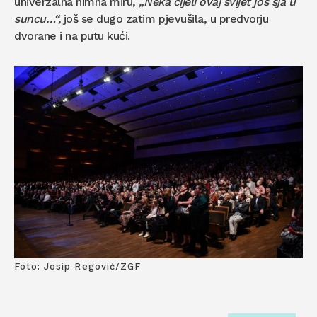
univerzalna himna miru,
„Neka cijeli ovaj svijet još sja u
suncu…“,
još se dugo zatim pjevušila, u predvorju
dvorane i na putu kući.
Foto: Josip Regović/ZGF