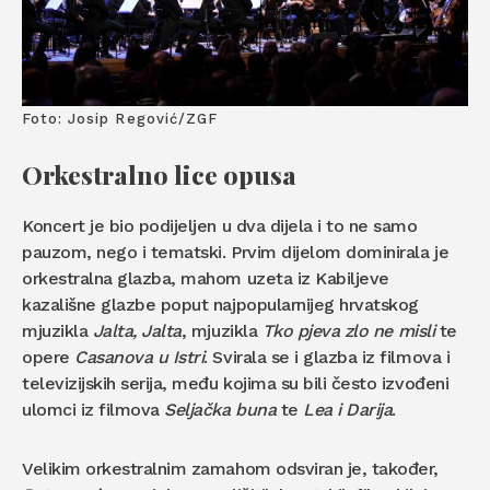
Foto: Josip Regović/ZGF
Orkestralno lice opusa
Koncert je bio podijeljen u dva dijela i to ne samo
pauzom, nego i tematski. Prvim dijelom dominirala je
orkestralna glazba, mahom uzeta iz Kabiljeve
kazališne glazbe poput najpopularnijeg hrvatskog
mjuzikla
Jalta, Jalta
, mjuzikla
Tko pjeva zlo ne misli
te
opere
Casanova u Istri
. Svirala se i glazba iz filmova i
televizijskih serija, među kojima su bili često izvođeni
ulomci iz filmova
Seljačka buna
te
Lea i Darija
.
Velikim orkestralnim zamahom odsviran je, također,