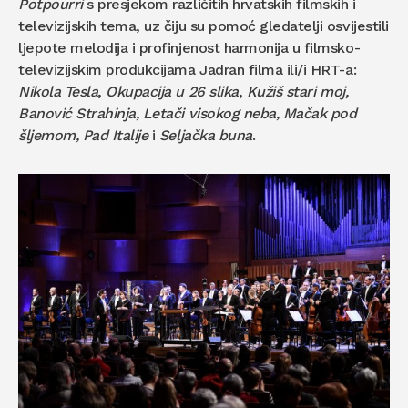
Potpourri
s presjekom različitih hrvatskih filmskih i
televizijskih tema, uz čiju su pomoć gledatelji osvijestili
ljepote melodija i profinjenost harmonija u filmsko-
televizijskim produkcijama Jadran filma ili/i HRT-a:
Nikola Tesla
,
Okupacija u 26 slika
,
Kužiš stari moj,
Banović Strahinja, Letači visokog neba, Mačak pod
šljemom, Pad Italije
i
Seljačka buna
.