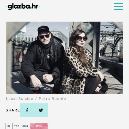
Local Suicide / Petra Ruehle
SHARE
29
TRA
2022
ČITAJ