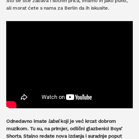
Što se tiče zabava i sočnih priča, imamo ih jako puno,
ali morat ćete s nama za Berlin da ih iskusite.
Odnedavno imate
label
koji je već krcat dobrom
muzikom. Tu su, na primjer, odlični glazbenici Boys’
Shorts. Stalno r
edate nova izdanja i suradnje poput