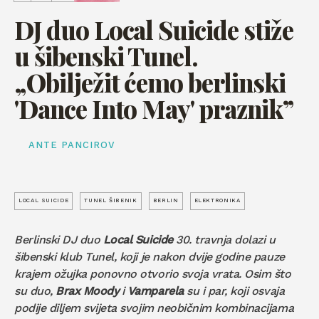
DJ duo Local Suicide stiže
u šibenski Tunel.
„Obilježit ćemo berlinski
'Dance Into May' praznik”
ANTE PANCIROV
LOCAL SUICIDE
TUNEL ŠIBENIK
BERLIN
ELEKTRONIKA
Berlinski DJ duo
Local Suicide
30. travnja dolazi u
šibenski klub Tunel, koji je nakon dvije godine pauze
krajem ožujka ponovno otvorio svoja vrata. Osim što
su duo,
Brax Moody
i
Vamparela
su i par, koji osvaja
podije diljem svijeta svojim neobičnim kombinacijama