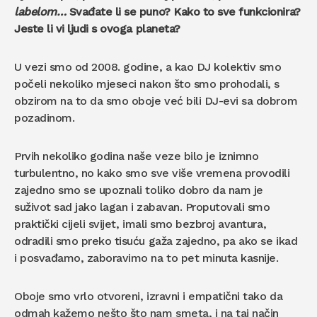
labelom…
Svađate li se puno? Kako to sve funkcionira?
Jeste li vi ljudi s ovoga planeta?
U vezi smo od 2008. godine, a kao DJ kolektiv smo
počeli nekoliko mjeseci nakon što smo prohodali, s
obzirom na to da smo oboje već bili DJ-evi sa dobrom
pozadinom.
Prvih nekoliko godina naše veze bilo je iznimno
turbulentno, no kako smo sve više vremena provodili
zajedno smo se upoznali toliko dobro da nam je
suživot sad jako lagan i zabavan. Proputovali smo
praktički cijeli svijet, imali smo bezbroj avantura,
odradili smo preko tisuću gaža zajedno, pa ako se ikad
i posvađamo, zaboravimo na to pet minuta kasnije.
Oboje smo vrlo otvoreni, izravni i empatični tako da
odmah kažemo nešto što nam smeta, i na taj način