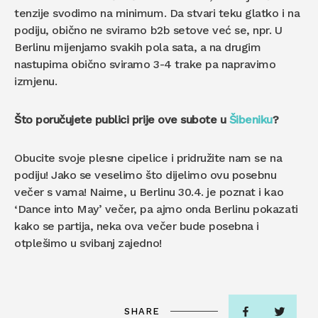
tenzije svodimo na minimum. Da stvari teku glatko i na
podiju, obično ne sviramo b2b setove već se, npr. U
Berlinu mijenjamo svakih pola sata, a na drugim
nastupima obično sviramo 3-4 trake pa napravimo
izmjenu.
Što poručujete publici prije ove subote u
Šibeniku
?
Obucite svoje plesne cipelice i pridružite nam se na
podiju! Jako se veselimo što dijelimo ovu posebnu
večer s vama! Naime, u Berlinu 30.4. je poznat i kao
‘Dance into May’ večer, pa ajmo onda Berlinu pokazati
kako se partija, neka ova večer bude posebna i
otplešimo u svibanj zajedno!
SHARE