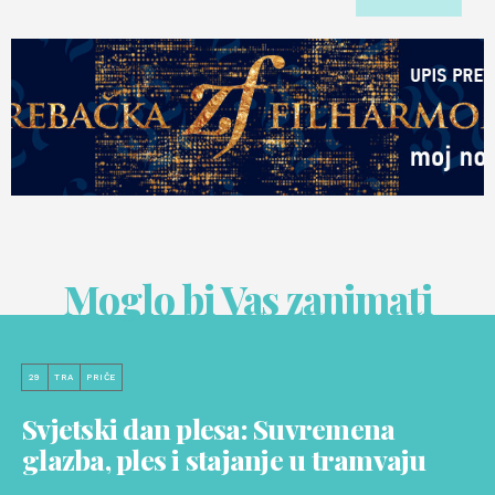
Moglo bi Vas zanimati
29
TRA
PRIČE
Svjetski dan plesa: Suvremena
glazba, ples i stajanje u tramvaju