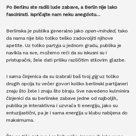
Po Berlinu ste radili lude zabave, a Berlin nije lako
fascinirati. Ispričajte nam neku anegdotu…
Berlinska je publika generalno jako
open-minded
, tako
da nama nije bilo toliko teško zadovoljiti njihove
apetite. Uz toliko partyja u jednom gradu, publika je
navikla na sve, možemo reći da su iskusni su i
pristupačni, žele dati priliku različitim stilovim glazbe.
I sama činjenica da su izabrali baš tvoj
gig
uz toliko
drugih opcija tu večer govori koliko berlinski partijaneri
znaju što žele i znaju što biraju. Sve navedeno kulminira
činjenici da su berlinske zabave jedne od najboljih,
publika je interaktivna i uzvraća ti energiju, jako su
entuzijastični, pa je i sama energija u klubu nabijena do
maksimuma.