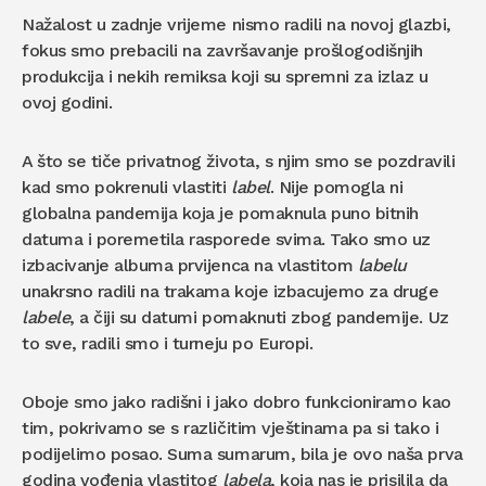
Nažalost u zadnje vrijeme nismo radili na novoj glazbi,
fokus smo prebacili na završavanje prošlogodišnjih
produkcija i nekih remiksa koji su spremni za izlaz u
ovoj godini.
A što se tiče privatnog života, s njim smo se pozdravili
kad smo pokrenuli vlastiti
label
. Nije pomogla ni
globalna pandemija koja je pomaknula puno bitnih
datuma i poremetila rasporede svima. Tako smo uz
izbacivanje albuma prvijenca na vlastitom
labelu
unakrsno radili na trakama koje izbacujemo za druge
labele
, a čiji su datumi pomaknuti zbog pandemije. Uz
to sve, radili smo i turneju po Europi.
Oboje smo jako radišni i jako dobro funkcioniramo kao
tim, pokrivamo se s različitim vještinama pa si tako i
podijelimo posao. Suma sumarum, bila je ovo naša prva
godina vođenja vlastitog
labela
, koja nas je prisilila da