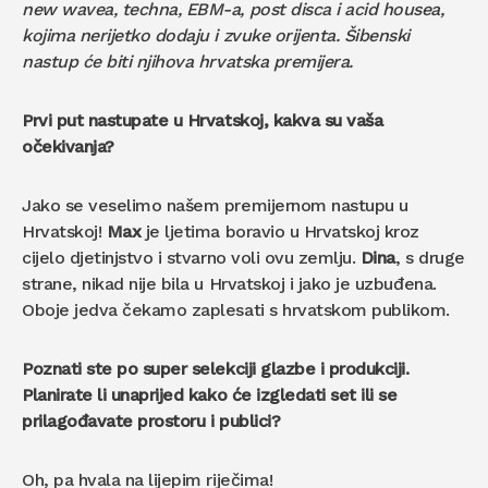
new wavea, techna, EBM-a, post disca i acid housea,
kojima nerijetko dodaju i zvuke orijenta. Šibenski
nastup će biti njihova hrvatska premijera.
Prvi put nastupate u Hrvatskoj, kakva su vaša
očekivanja?
Jako se veselimo našem premijernom nastupu u
Hrvatskoj!
Max
je ljetima boravio u Hrvatskoj kroz
cijelo djetinjstvo i stvarno voli ovu zemlju.
Dina
, s druge
strane, nikad nije bila u Hrvatskoj i jako je uzbuđena.
Oboje jedva čekamo zaplesati s hrvatskom publikom.
Poznati ste po super selekciji glazbe i produkciji.
Planirate li unaprijed kako će izgledati set ili se
prilagođavate prostoru i publici?
Oh, pa hvala na lijepim riječima!