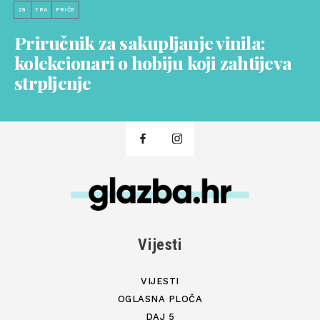
28
TRA
PRIČE
Priručnik za sakupljanje vinila:
kolekcionari o hobiju koji zahtijeva
strpljenje
Vijesti
VIJESTI
OGLASNA PLOČA
DAJ 5