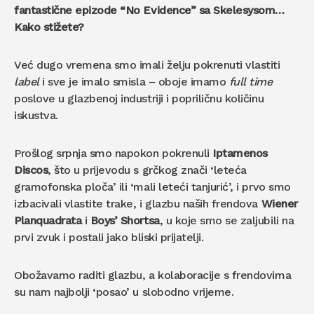
fantastične epizode “No Evidence” sa Skelesysom…
Kako stižete?
Već dugo vremena smo imali želju pokrenuti vlastiti
label
i sve je imalo smisla – oboje imamo
full time
poslove u glazbenoj industriji i popriličnu količinu
iskustva.
Prošlog srpnja smo napokon pokrenuli
Iptamenos
Discos
, što u prijevodu s grčkog znači ‘leteća
gramofonska ploča’ ili ‘mali leteći tanjurić’, i prvo smo
izbacivali vlastite trake, i glazbu naših frendova
Wiener
Planquadrata
i
Boys’ Shortsa
, u koje smo se zaljubili na
prvi zvuk i postali jako bliski prijatelji.
Obožavamo raditi glazbu, a kolaboracije s frendovima
su nam najbolji ‘posao’ u slobodno vrijeme.