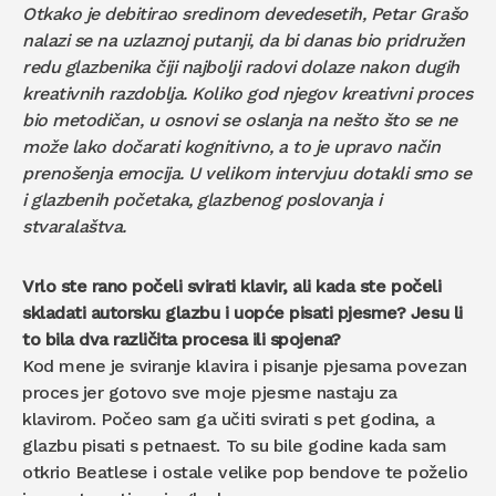
Otkako je debitirao sredinom devedesetih, Petar Grašo
nalazi se na uzlaznoj putanji, da bi danas bio pridružen
redu glazbenika čiji najbolji radovi dolaze nakon dugih
kreativnih razdoblja. Koliko god njegov kreativni proces
bio metodičan, u osnovi se oslanja na nešto što se ne
može lako dočarati kognitivno, a to je upravo način
prenošenja emocija. U velikom intervjuu dotakli smo se
i glazbenih početaka, glazbenog poslovanja i
stvaralaštva.
Vrlo ste rano počeli svirati klavir, ali kada ste počeli
skladati autorsku glazbu i uopće pisati pjesme? Jesu li
to bila dva različita procesa ili spojena?
Kod mene je sviranje klavira i pisanje pjesama povezan
proces jer gotovo sve moje pjesme nastaju za
klavirom. Počeo sam ga učiti svirati s pet godina, a
glazbu pisati s petnaest. To su bile godine kada sam
otkrio Beatlese i ostale velike pop bendove te poželio