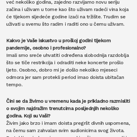
već nekoliko godina, zajedno razvijamo novu seriju
začina i uživam u tome kao što uživam radeći vina koja
će tijekom sljedeće godine izaći na tržište. Trudim se
uživati u svemu što radim i raditi ono u čemu uživam.
Kakvo je Vaše iskustvo u prošloj godini tijekom
pandemije, osobno i profesionalno?
Imali smo sreće uhvatiti određena slobodnija razdoblja
što se tiče restrikcija i odraditi neke koncerte prošlo
ljeto. Osobno, dobro mi je došlo nekoliko mjeseci
odmora jer sam protekli period imao doista ubitačan
tempo.
Čini se da živimo u vremenu kada je prikladno razmisliti
o svojim najdražim trenutcima posljednjih nekoliko
godina. Koji su Vaši?
Živim jako brzo i imam doista pregršt divnih uspomena,
na čemu sam zahvalan svim sudionicima svog života.