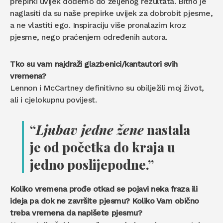
prepirki uvijek dođemo do željenog rezultata. Bitno je
naglasiti da su naše prepirke uvijek za dobrobit pjesme,
a ne vlastiti ego. Inspiraciju više pronalazim kroz
pjesme, nego praćenjem određenih autora.
Tko su vam najdraži glazbenici/kantautori svih
vremena?
Lennon i McCartney definitivno su obilježili moj život,
ali i cjelokupnu povijest.
“
Ljubav jedne žene
nastala
je od početka do kraja u
jedno poslijepodne.”
Koliko vremena prođe otkad se pojavi neka fraza ili
ideja pa dok ne završite pjesmu? Koliko Vam obično
treba vremena da napišete pjesmu?