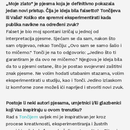
„Moje zlato“ je pjesma koja je definitivno pokazala
jedan novi pristup. Čija je ideja bila falsetto? Tončijeva
ili Vaša? Koliko ste spremni eksperimentirati kada
publika navikne na određeni zvuk?
Falset je bio moj spontani izričaj u jednoj od
interpretacija pjesme. Sjećam se da sam, nakon što
sam otpjevao, rekao Tončiju: „Ovo sam se samo šalio i
to mičemo.“ Tonči je na to odgovorio: „Jedino što ti
garantiram je da ovo ne mičemo.“ Njegova je ideja bila
da to u pjesmi ostane, što je postao svojevrsni zaštitni
znak pjesme. Ne volim hodati utabanim stazama, volim
eksperimentirati u studiju, kao i Tonči. Jedino izlaskom
iz komforne zone možeš ići naprijed i stvoriti novi zvuk.
Postoje li neki autori pjesama, umjetnici i/ili glazbenici
koji Vas inspiriraju u ovom trenutku?
Rad s
Tončijem
uvijek mi je inspirativan jer kroz
procese kreativnosti, eksperimentiranja i žustrih