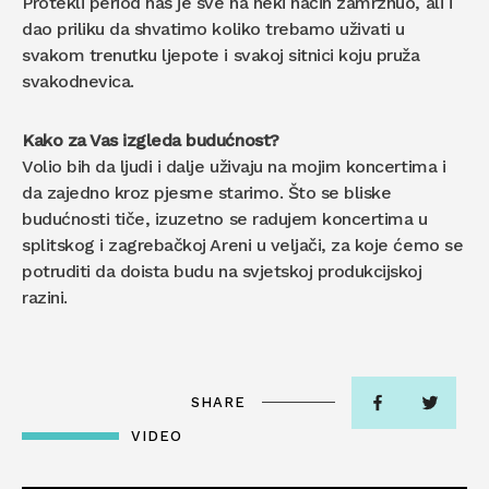
Protekli period nas je sve na neki način zamrznuo, ali i
dao priliku da shvatimo koliko trebamo uživati u
svakom trenutku ljepote i svakoj sitnici koju pruža
svakodnevica.
Kako za Vas izgleda budućnost?
Volio bih da ljudi i dalje uživaju na mojim koncertima i
da zajedno kroz pjesme starimo. Što se bliske
budućnosti tiče, izuzetno se radujem koncertima u
splitskog i zagrebačkoj Areni u veljači, za koje ćemo se
potruditi da doista budu na svjetskoj produkcijskoj
razini.
SHARE
VIDEO