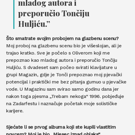
mladog autora i
preporučio Tončiju
Huljiću.”
Što smatrate svojim probojem na glazbenu scenu?
Moj proboj na glazbenu scenu bio je višeslojan, ali je
trajao kratko. Sve je počelo s Oliverom koji me
prepoznao kao mladog autora i preporučio Tončiju
Huljiću. S dvadeset sam počeo svirati klavijature u
grupi Magazin, gdje je Tonči prepoznao moj pjevački
potencijal i praktički me bez pitanja gurnuo u pjevačke
vode. U Magazinu sam svirao samo godinu dana jer
nakon toga pjesma „Trebam nekoga“ 1996. pobjeđuje
na Zadarfestu i naznačuje početak moje solističke
karijere.
Sjećate li se prvog albuma koji ste kupili vlastitim
novcem? Moj je bio „Mjesec iznad oblaka“.