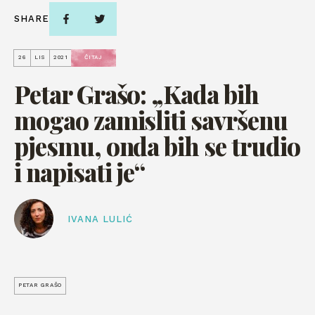
SHARE
26
LIS
2021
ČITAJ
Petar Grašo: „Kada bih
mogao zamisliti savršenu
pjesmu, onda bih se trudio
i napisati je“
IVANA LULIĆ
PETAR GRAŠO