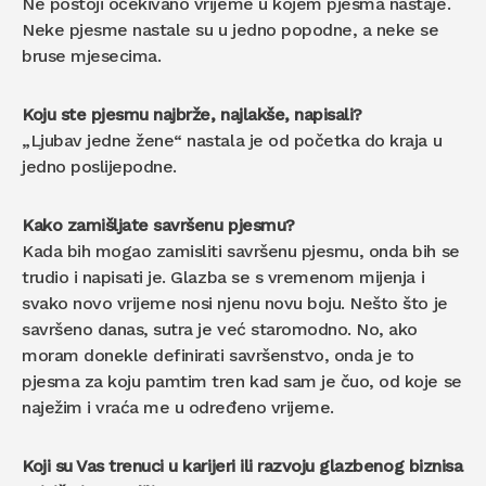
Ne postoji očekivano vrijeme u kojem pjesma nastaje.
Neke pjesme nastale su u jedno popodne, a neke se
bruse mjesecima.
Koju ste pjesmu najbrže, najlakše, napisali?
„Ljubav jedne žene“ nastala je od početka do kraja u
jedno poslijepodne.
Kako zamišljate savršenu pjesmu?
Kada bih mogao zamisliti savršenu pjesmu, onda bih se
trudio i napisati je. Glazba se s vremenom mijenja i
svako novo vrijeme nosi njenu novu boju. Nešto što je
savršeno danas, sutra je već staromodno. No, ako
moram donekle definirati savršenstvo, onda je to
pjesma za koju pamtim tren kad sam je čuo, od koje se
naježim i vraća me u određeno vrijeme.
Koji su Vas trenuci u karijeri ili razvoju glazbenog biznisa