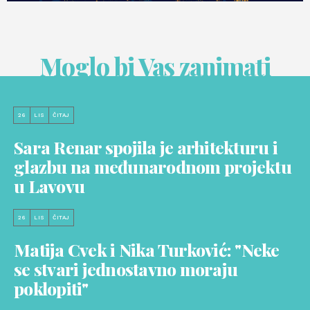
Moglo bi Vas zanimati
26
LIS
ČITAJ
Sara Renar spojila je arhitekturu i
glazbu na međunarodnom projektu
u Lavovu
26
LIS
ČITAJ
Matija Cvek i Nika Turković: "Neke
se stvari jednostavno moraju
poklopiti"