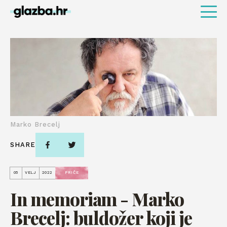
Marko Brecelj
SHARE
05
VELJ
2022
PRIČE
In memoriam - Marko
Brecelj: buldožer koji je