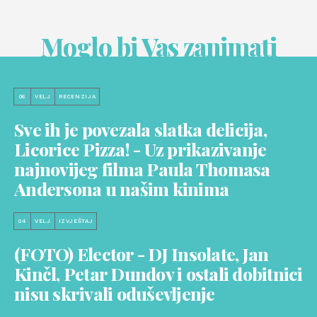
Moglo bi Vas zanimati
06
VELJ
RECENZIJA
Sve ih je povezala slatka delicija,
Licorice Pizza! - Uz prikazivanje
najnovijeg filma Paula Thomasa
Andersona u našim kinima
04
VELJ
IZVJEŠTAJ
(FOTO) Elector - DJ Insolate, Jan
Kinčl, Petar Dundov i ostali dobitnici
nisu skrivali oduševljenje