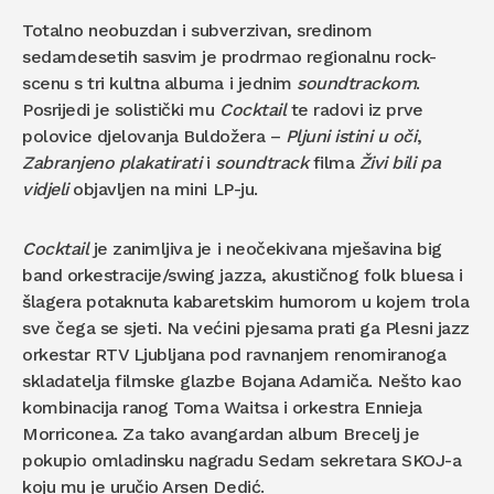
Totalno neobuzdan i subverzivan, sredinom
sedamdesetih sasvim je prodrmao regionalnu rock-
scenu s tri kultna albuma i jednim
soundtrackom
.
Posrijedi je solistički mu
Cocktail
te radovi iz prve
polovice djelovanja Buldožera –
Pljuni istini u oči
,
Zabranjeno plakatirati
i
soundtrack
filma
Živi bili pa
vidjeli
objavljen na mini LP-ju.
Cocktail
je zanimljiva je i neočekivana mješavina big
band orkestracije/swing jazza, akustičnog folk bluesa i
šlagera potaknuta kabaretskim humorom u kojem trola
sve čega se sjeti. Na većini pjesama prati ga Plesni jazz
orkestar RTV Ljubljana pod ravnanjem renomiranoga
skladatelja filmske glazbe Bojana Adamiča. Nešto kao
kombinacija ranog Toma Waitsa i orkestra Ennieja
Morriconea. Za tako avangardan album Brecelj je
pokupio omladinsku nagradu Sedam sekretara SKOJ-a
koju mu je uručio Arsen Dedić.