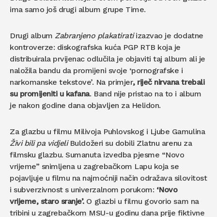
ima samo još drugi album grupe Time.
Drugi album
Zabranjeno plakatirati
izazvao je dodatne
kontroverze: diskografska kuća PGP RTB koja je
distribuirala prvijenac odlučila je objaviti taj album ali je
naložila bandu da promijeni svoje ‘pornografske i
narkomanske tekstove’. Na primjer
, riječ nirvana trebali
su promijeniti u kafana
. Band nije pristao na to i album
je nakon godine dana objavljen za Helidon.
Za glazbu u filmu Milivoja Puhlovskog i Ljube Gamulina
Živi bili pa vidjeli
Buldožeri su dobili Zlatnu arenu za
filmsku glazbu. Sumanuta izvedba pjesme “Novo
vrijeme” snimljena u zagrebačkom Lapu koja se
pojavljuje u filmu na najmoćniji način odražava silovitost
i subverzivnost s univerzalnom porukom:
‘Novo
vrijeme, staro sranje’.
O glazbi u filmu govorio sam na
tribini u zagrebačkom MSU-u godinu dana prije fiktivne