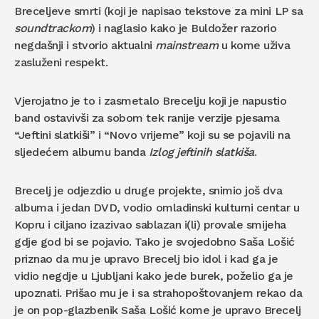
Breceljeve smrti (koji je napisao tekstove za mini LP sa
soundtrackom
) i naglasio kako je Buldožer razorio
negdašnji i stvorio aktualni
mainstream
u kome uživa
zasluženi respekt.
Vjerojatno je to i zasmetalo Brecelju koji je napustio
band ostavivši za sobom tek ranije verzije pjesama
“Jeftini slatkiši” i “Novo vrijeme” koji su se pojavili na
sljedećem albumu banda
Izlog jeftinih slatkiša
.
Brecelj je odjezdio u druge projekte, snimio još dva
albuma i jedan DVD, vodio omladinski kulturni centar u
Kopru i ciljano izazivao sablazan i(li) provale smijeha
gdje god bi se pojavio. Tako je svojedobno Saša Lošić
priznao da mu je upravo Brecelj bio idol i kad ga je
vidio negdje u Ljubljani kako jede burek, poželio ga je
upoznati. Prišao mu je i sa strahopoštovanjem rekao da
je on pop-glazbenik Saša Lošić kome je upravo Brecelj