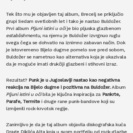
Tek što mu je objavljen taj album, Brecelj se priključio
grupi Sedam svetlobnih let i tako je nastao Buldožer.
Prvi album
Pljuni istini u oči
je bio pljuska glazbenom
establishmentu
, na njemu je Buldožer izvrgnuo ruglu
svega čega se dohvatio na iznimno zabavan način. Dok
je istovremeno Bijelo dugme pomelo sve pred sobom,
Buldožer se nametnuo kao alternativa koja je ukazivala
da je moguće imati drukčiji glazbeni i stihovni izraz.
Rezultat?
Punk je u Jugoslaviji nastao kao negativna
reakcija na Bijelo dugme i pozitivna na Buldožer.
Album
Pljuni istini u oči
bila je ključna inspiracija za
Pankrte,
Parafe, Termite
i druge rane punk-bandove koji su
izmijenili rock-krvotok regije.
Zanimljivo je da je taj album objavila diskografska kuća
Drage Diklića Alta koja u svom portfelju od rock-glazbe