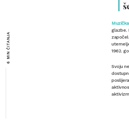
š
Muzička
glazbe.
6 MIN ČITANJA
započela
utemelje
1962. go
Svoju ne
dostupno
poslijer
aktivnos
aktivizm