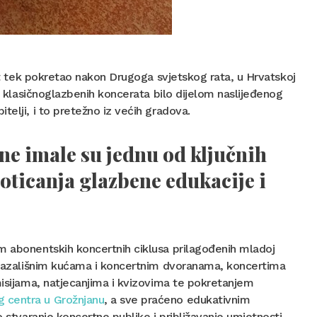
vot tek pokretao nakon Drugoga svjetskog rata, u Hrvatskoj
je klasičnoglazbenih koncerata bilo dijelom naslijeđenog
elji, i to pretežno iz većih gradova.
ne imale su jednu od ključnih
oticanja glazbene edukacije i
m abonentskih koncertnih ciklusa prilagođenih mladoj
s kazališnim kućama i koncertnim dvoranama, koncertima
misijama, natjecanjima i kvizovima te pokretanjem
 centra u Grožnjanu
, a sve praćeno edukativnim
o stvaranje koncertne publike i približavanje umjetnosti