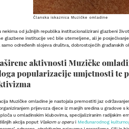
Članska iskaznica Muzičke omladine
 nekima od južnijih republika institucionalizirani glazbeni ži
ne glazbene institucije već bile utemeljene, ali je posjećivan
 samo određenih slojeva društva, dobrostojećih građanskih obit
aširene aktivnosti Muzičke omladi
loga popularizacije umjetnosti te p
ktivizma
cija Muzičke omladine je nastojala premostiti jaz održavanje
 organiziranjem prijevoza djece iz manjih sredina u gradove 
s ploča u omladinskim klubovima, specijaliziranim radijskim e
išnjih akcija poput
Vlakom u operu
i
Međunarodnog kulturnog
nsama’, odnosno, atraktivnim najavama i naracijama. Cilj je bi