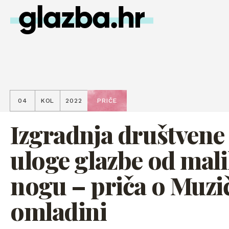
04
KOL
2022
PRIČE
Izgradnja društvene
uloge glazbe od mal
nogu – priča o Muzi
omladini