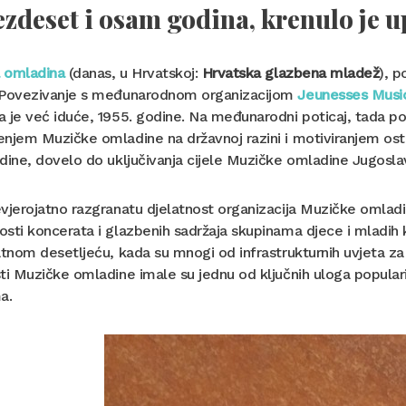
ezdeset i osam godina, krenulo je 
 omladina
(danas, u Hrvatskoj:
Hrvatska glazbena mladež
), p
 Povezivanje s međunarodnom organizacijom
Jeunesses Music
 je već iduće, 1955. godine. Na međunarodni poticaj, tada post
njem Muzičke omladine na državnoj razini i motiviranjem ostal
dine, dovelo do uključivanja cijele Muzičke omladine Jugosla
vjerojatno razgranatu djelatnost organizacija Muzičke omladin
sti koncerata i glazbenih sadržaja skupinama djece i mladih ko
atnom desetljeću, kada su mnogi od infrastrukturnih uvjeta za 
ti Muzičke omladine imale su jednu od ključnih uloga populari
a.