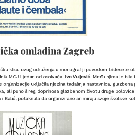
ička omladina Zagreb
ku klicu ovog udruženja u monografiji povodom tridesete obl
dnik MOJ i jedan od osnivača,
Ivo Vuljević
. Među njima je bila 
e organizacije uključila njezina tadašnja nastavnica, glazben
a, ali puno šireg doprinosa glazbenom životu druge polovice 
a i Balić, potaknula da organizirano animiraju svoje školske k