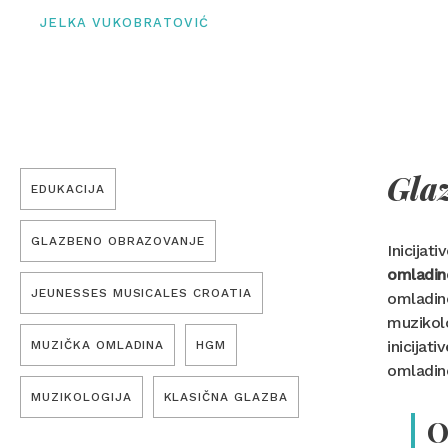
JELKA VUKOBRATOVIĆ
Gla
EDUKACIJA
GLAZBENO OBRAZOVANJE
Inicijat
omladin
JEUNESSES MUSICALES CROATIA
omladine
muzikolo
inicijati
MUZIČKA OMLADINA
HGM
omladine
MUZIKOLOGIJA
KLASIČNA GLAZBA
O