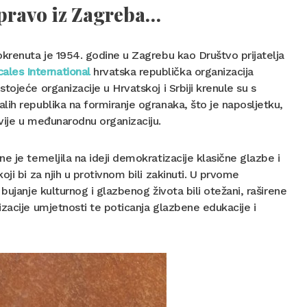
upravo iz Zagreba…
okrenuta je 1954. godine u Zagrebu kao Društvo prijatelja
ales International
hrvatska republička organizacija
ojeće organizacije u Hrvatskoj i Srbiji krenule su s
ih republika na formiranje ogranaka, što je naposljetku,
vije u međunarodnu organizaciju.
e je temeljila na ideji demokratizacije klasične glazbe i
ji bi za njih u protivnom bili zakinuti. U prvome
bujanje kulturnog i glazbenog života bili otežani, raširene
zacije umjetnosti te poticanja glazbene edukacije i