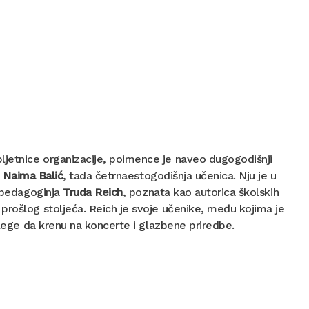
jetnice organizacije, poimence je naveo dugogodišnji
i
Naima Balić
, tada četrnaestogodišnja učenica. Nju je u
a pedagoginja
Truda Reich
, poznata kao autorica školskih
prošlog stoljeća. Reich je svoje učenike, među kojima je
olege da krenu na koncerte i glazbene priredbe.