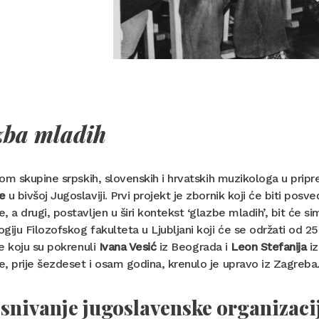
zba mladih
ivom skupine srpskih, slovenskih i hrvatskih muzikologa u pripre
e
u bivšoj Jugoslaviji. Prvi projekt je zbornik koji će biti po
, a drugi, postavljen u širi kontekst ‘glazbe mladih’, bit će
giju Filozofskog fakulteta u Ljubljani koji će se održati od 2
ve koju su pokrenuli
Ivana Vesić
iz Beograda i
Leon Stefanija
iz
, prije šezdeset i osam godina, krenulo je upravo iz Zagreba
snivanje jugoslavenske organizaci