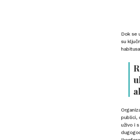
Dok se u
su ključ
habitusa
R
u
a
Organiza
publici,
uživo i 
dugogod
‘konfera