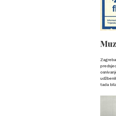
Muz
Zagrebač
predsje
osnivanj
udžbenik
tada bil