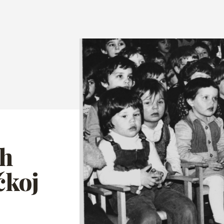
ih
čkoj