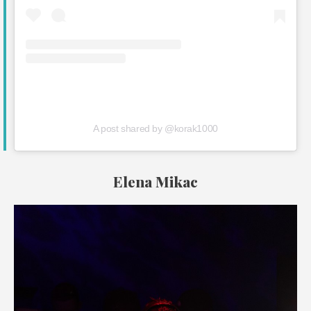
A post shared by @korak1000
Elena Mikac