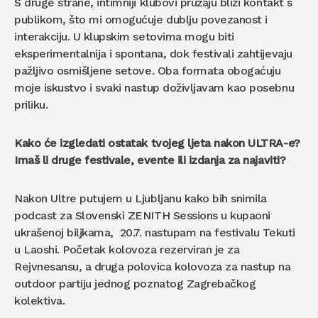
S druge strane, intimniji klubovi pružaju bliži kontakt s
publikom, što mi omogućuje dublju povezanost i
interakciju. U klupskim setovima mogu biti
eksperimentalnija i spontana, dok festivali zahtijevaju
pažljivo osmišljene setove. Oba formata obogaćuju
moje iskustvo i svaki nastup doživljavam kao posebnu
priliku.
Kako će izgledati ostatak tvojeg ljeta nakon ULTRA-e?
Imaš li druge festivale, evente ili izdanja za najaviti?
Nakon Ultre putujem u Ljubljanu kako bih snimila
podcast za Slovenski ZENITH Sessions u kupaoni
ukrašenoj biljkama, 20.7. nastupam na festivalu Tekuti
u Laoshi. Početak kolovoza rezerviran je za
Rejvnesansu, a druga polovica kolovoza za nastup na
outdoor partiju jednog poznatog Zagrebačkog
kolektiva.