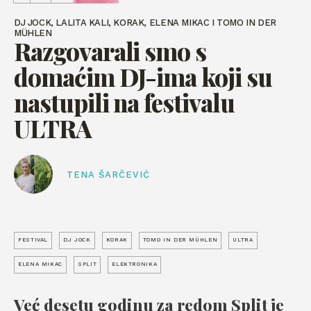
DJ JOCK, LALITA KALI, KORAK, ELENA MIKAC I TOMO IN DER
MÜHLEN
Razgovarali smo s
domaćim DJ-ima koji su
nastupili na festivalu
ULTRA
TENA ŠARČEVIĆ
FESTIVAL
DJ JOCK
KORAK
TOMO IN DER MÜHLEN
ULTRA
ELENA MIKAC
SPLIT
ELEKTRONIKA
Već desetu godinu za redom Split je