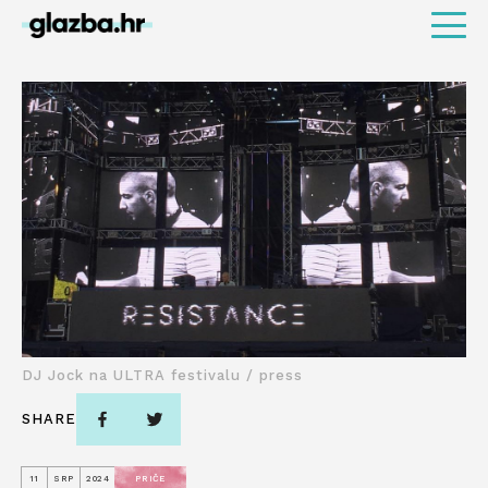
DJ Jock na ULTRA festivalu / press
SHARE
11
SRP
2024
PRIČE