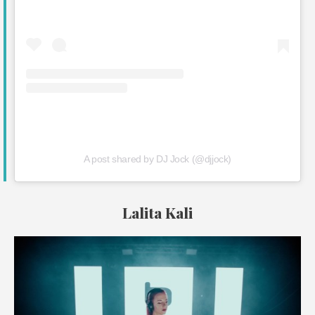
A post shared by DJ Jock (@djjock)
Lalita Kali