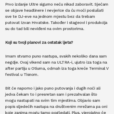
Prvo izdanje Ultre sigurno neću nikad zaboravit. Sjećam
se objave headlinere i nevjerice da ću moći poslušati
sve te DJ-eve na jednom mjestu bez da trebam
putovat izvan Hrvatske. Također i stageovi i produkcija
su do tad bili neviđeni na ovim prostorima.
Koji su tvoji planovi za ostatak ljeta?
Imam stvarno puno nastupa, svakih nekoliko dana sam
negdje. Ovaj vikend sam na ULTRA-i, ujutro iza toga na
after partiju u Otiuma, odmah iza toga kreće Terminal V
festival u Tisnom.
Bit će naporno i jako puno putovanja i dugih noći ali
jedva čekam to i presretan sam i prezahvalan što
mogu nastupati na svim tim mjestima. Objavio sam
popis sljedećih nastupa na društvenim mrežama pa oni
koje zanima mogu tamo pogledati. Plus, vjerojatno će