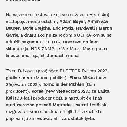
Na najvećem festivalu koji se održava u Hrvatskoj
nastupaju, među ostalim,
Adam Beyer
,
Armin Van
Buuren
,
Boris Brejcha
,
Eric Prydz
,
Hardwell
i
Martin
Garrix
, a drugu godinu za redom s ULTRA-om su se
udružili nagrada ELECTOR, Hrvatsko društvo
skladatelja, HDS ZAMP te We Move Music pa na
lineupu ima i sjajnih domaćih imena.
To su DJ Jock (proglašen ELECTOR DJ-em 2023.
godine prema izboru publike),
Elena Mikac
(new
S(e)lector 2022.),
Tomo in der Mühlen
(DJ i
producent),
Korak
(new S(e)lector 2023.) te
Lalita
Kali
(DJ-ica i producentica), a nastupit će i naš
međunarodno poznati
Matroda
. Ususret festivalu
razgovarali smo s nekima od njih te saznali što
pripreamju za festival, ali i za ostatak ljeta.