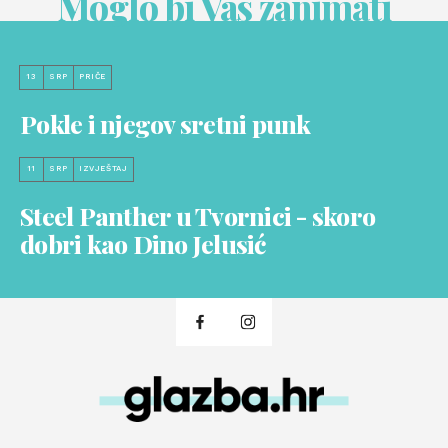
Moglo bi Vas zanimati
13
SRP
PRIČE
Pokle i njegov sretni punk
11
SRP
IZVJEŠTAJ
Steel Panther u Tvornici - skoro
dobri kao Dino Jelusić