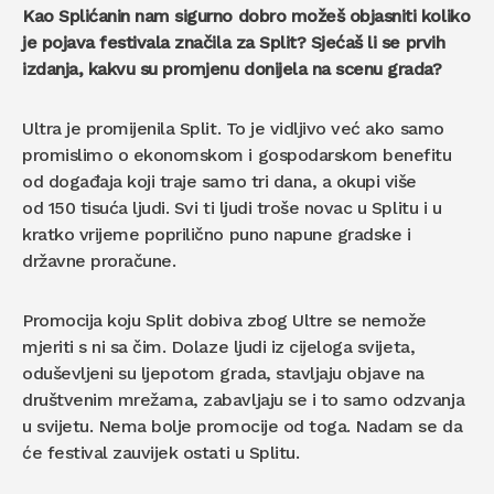
Kao Splićanin nam sigurno dobro možeš objasniti koliko
je pojava festivala značila za Split? Sjećaš li se prvih
izdanja, kakvu su promjenu donijela na scenu grada?
Ultra je promijenila Split. To je vidljivo već ako samo
promislimo o ekonomskom i gospodarskom benefitu
od događaja koji traje samo tri dana, a okupi više
od 150 tisuća ljudi. Svi ti ljudi troše novac u Splitu i u
kratko vrijeme poprilično puno napune gradske i
državne proračune.
Promocija koju Split dobiva zbog Ultre se nemože
mjeriti s ni sa čim. Dolaze ljudi iz cijeloga svijeta,
oduševljeni su ljepotom grada, stavljaju objave na
društvenim mrežama, zabavljaju se i to samo odzvanja
u svijetu. Nema bolje promocije od toga. Nadam se da
će festival zauvijek ostati u Splitu.