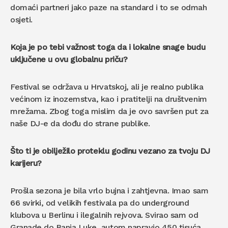
domaći partneri jako paze na standard i to se odmah
osjeti.
Koja je po tebi važnost toga da i lokalne snage budu
uključene u ovu globalnu priču?
Festival se održava u Hrvatskoj, ali je realno publika
većinom iz inozemstva, kao i pratitelji na društvenim
mrežama. Zbog toga mislim da je ovo savršen put za
naše DJ-e da dođu do strane publike.
Što ti je obilježilo proteklu godinu vezano za tvoju DJ
karijeru?
Prošla sezona je bila vrlo bujna i zahtjevna. Imao sam
66 svirki, od velikih festivala pa do underground
klubova u Berlinu i ilegalnih rejvova. Svirao sam od
Granade do Banja Luke, autom napravio 450 tisuća