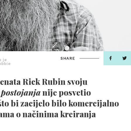
SHARE
o je
obbie
enata Rick Rubin svoju
 postojanja
nije posvetio
to bi zacijelo bilo komercijalno
ama o načinima kreiranja