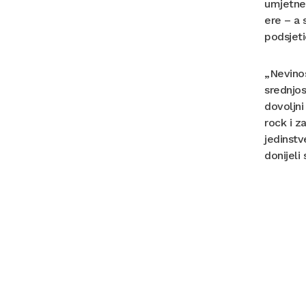
umjetne 
ere – a 
podsjeti
„Nevino
srednjos
dovoljn
rock i z
jedinstv
donijeli