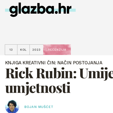
13
KOL
2023
RECENZIJA
KNJIGA KREATIVNI ČIN: NAČIN POSTOJANJA
Rick Rubin: Umij
umjetnosti
BOJAN MUŠĆET