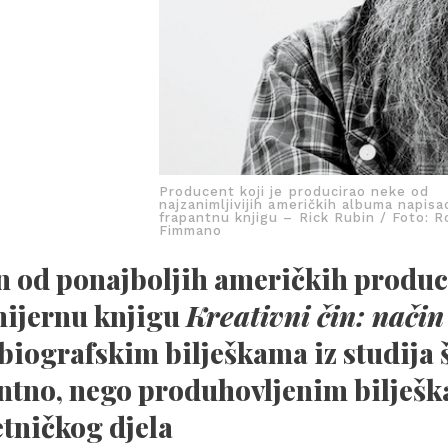
Producent koji je producirao neke od
najzanimljivijih američkih albuma napisa
frapantnu knjigu – Rick Rubin / Foto: R
Fimmano
n od ponajboljih američkih produc
ijernu knjigu
Kreativni čin: način
biografskim bilješkama iz studija š
ntno, nego produhovljenim bilješk
tničkog djela