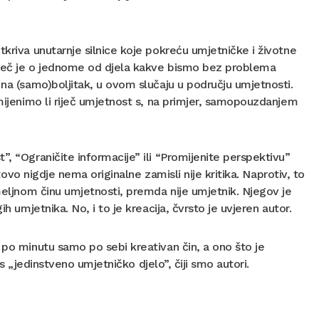
tkriva unutarnje silnice koje pokreću umjetničke i životne
 Riječ je o jednome od djela kakve bismo bez problema
 na (samo)boljitak, u ovom slučaju u području umjetnosti.
amijenimo li riječ umjetnost s, na primjer, samopouzdanjem
”, “Ograničite informacije” ili “Promijenite perspektivu”
otovo nigdje nema originalne zamisli nije kritika. Naprotiv, to
emeljnom činu umjetnosti, premda nije umjetnik. Njegov je
h umjetnika. No, i to je kreacija, čvrsto je uvjeren autor.
 po minutu samo po sebi kreativan čin, a ono što je
as „jedinstveno umjetničko djelo”, čiji smo autori.