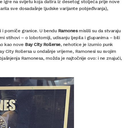
e igre na svijetu koja datira iz desetog stoljeća prije nove
rila sve dosadašnje ljudske varijante pobjeđivanja),
i i pomiče granice. U bendu
Ramones
mislili su da stvaraju
 stihovi – o lobotomiji, udisanju ljepila i glupanima – bili
vao kao nove
Bay City Rollerse
, nehotice je izumio punk
Bay City Rollersa u ondašnje vrijeme, Ramonesi su svojim
 objašnjenja Ramonesa, možda je najtočnije ovo: i ne znajući,