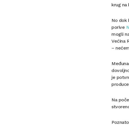
krug na 
No dok k
porive
N
mogli na
Većina R
– nećem
Međunasl
dovoljno
je potvr
producen
Na počet
stvoreno
Poznato