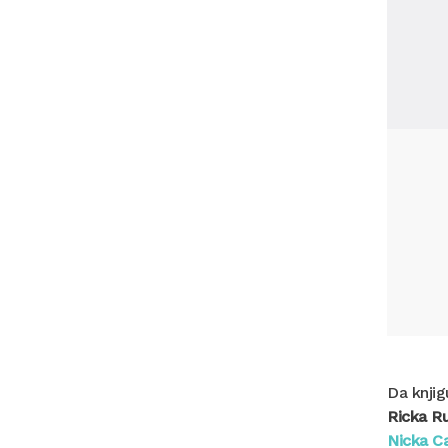
Da knjig
Ricka R
Nicka C