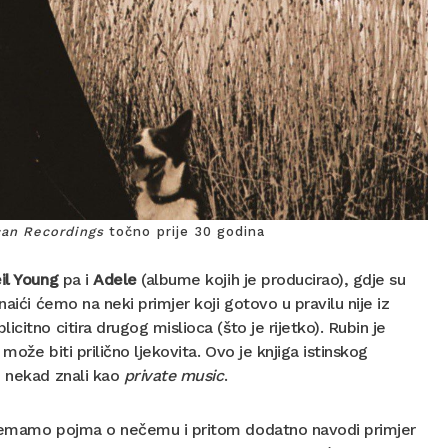
an Recordings
točno prije 30 godina
il Young
pa i
Adele
(albume kojih je producirao), gdje su
aići ćemo na neki primjer koji gotovo u pravilu nije iz
itno citira drugog mislioca (što je rijetko). Rubin je
može biti prilično ljekovita. Ovo je knjiga istinskog
o nekad znali kao
private music
.
o nemamo pojma o nečemu i pritom dodatno navodi primjer