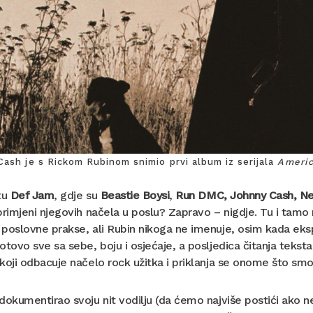
ash je s Rickom Rubinom snimio prvi album iz serijala
Americ
tu
Def Jam
, gdje su
Beastie Boysi
,
Run DMC, Johnny Cash, Ne
primjeni njegovih načela u poslu? Zapravo – nigdje. Tu i tamo n
poslovne prakse, ali Rubin nikoga ne imenuje, osim kada eksplic
otovo sve sa sebe, boju i osjećaje, a posljedica čitanja teksta 
koji odbacuje načelo rock užitka i priklanja se onome što sm
 dokumentirao svoju nit vodilju (da ćemo najviše postići ak