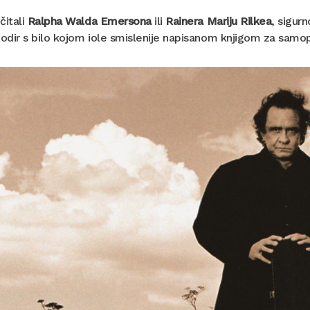
čitali
Ralpha Walda Emersona
ili
Rainera Mariju Rilkea
, sigur
dodir s bilo kojom iole smislenije napisanom knjigom za sam