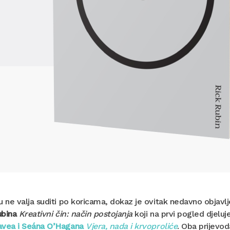
u ne valja suditi po koricama, dokaz je ovitak nedavno obja
ubina
Kreativni čin: način postojanja
koji na prvi pogled djeluj
avea i
Seána
O’Hagana
Vjera, nada i krvoproliće
. Oba prijevod