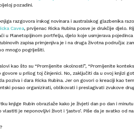
bijeloj pozadini.
njiga razgovora irskog novinara i australskog glazbenika razo
icka Cavea
, prvijenac Ricka Rubina posve je drukčije djelo.
ći u Planetopijinom portfelju, djelo koje usmjerava pojedinca
ubinovih zapisa primjenjiva je i na druga životna područja: z
o mnogo pogriješiti.
ovi kao što su “Promijenite okolnosti”, “Promijenite kontekst
 govore u prilog toj činjenici. No, zaključiti da u ovoj knjizi g
da poziva i dara Ricka Rubina. Jer on govori o kreaciji kao t
tski posao organizirati, oblikovati i preslagivati zvukove drugi
ku knjige Rubin obrazlaže kako je živjeti dan po dan i minutu
 vlastiti je neponovljivi život i ‘jastvo’. Piše da je svatko od n
?