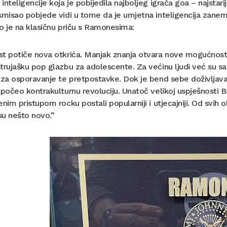
inteligencije koja je pobijedila najboljeg igrača goa – najstarij
smisao pobjede vidi u tome da je umjetna inteligencija zanema
o je na klasičnu priču s Ramonesima:
st potiče nova otkrića. Manjak znanja otvara nove mogućnost
trujašku pop glazbu za adolescente. Za većinu ljudi već su sami
i za osporavanje te pretpostavke. Dok je bend sebe doživlja
apočeo kontrakulturnu revoluciju. Unatoč velikoj uspješnosti 
enim pristupom rocku postali popularniji i utjecajniji. Od svih
 su nešto novo.”