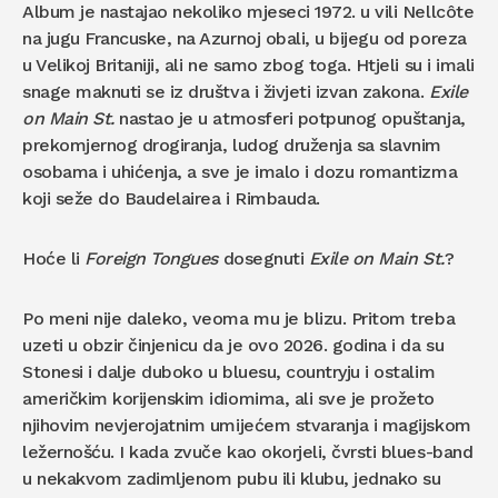
Album je nastajao nekoliko mjeseci 1972. u vili Nellcôte
na jugu Francuske, na Azurnoj obali, u bijegu od poreza
u Velikoj Britaniji, ali ne samo zbog toga. Htjeli su i imali
snage maknuti se iz društva i živjeti izvan zakona.
Exile
on Main St.
nastao je u atmosferi potpunog opuštanja,
prekomjernog drogiranja, ludog druženja sa slavnim
osobama i uhićenja, a sve je imalo i dozu romantizma
koji seže do Baudelairea i Rimbauda.
Hoće li
Foreign Tongues
dosegnuti
Exile on Main St.
?
Po meni nije daleko, veoma mu je blizu. Pritom treba
uzeti u obzir činjenicu da je ovo 2026. godina i da su
Stonesi i dalje duboko u bluesu, countryju i ostalim
američkim korijenskim idiomima, ali sve je prožeto
njihovim nevjerojatnim umijećem stvaranja i magijskom
ležernošću. I kada zvuče kao okorjeli, čvrsti blues-band
u nekakvom zadimljenom pubu ili klubu, jednako su