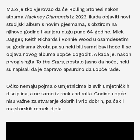
Malo je tko vjerovao da će Rolling Stonesi nakon
albuma
Hackney Diamonds
iz 2023. ikada objaviti novi
studijski album s novim pjesmama, s obzirom na
njihove godine i karijeru dugu pune 64 godine. Mick
Jagger, Keith Richards i Ronnie Wood u osamdesetim
su godinama života pa su neki bili sumnjičavi hoće li se
objava novog albuma uopće dogoditi. A kada je, nakon
prvog singla
To the Stars
, postalo jasno da hoće, neki
su napisali da je zapravo apsurdno da uopće rade.
Očito nemaju pojma o umjetnicima iz svih umjetničkih
disciplina, a ne samo iz rock and rolla. Godine uopće
nisu važne za stvaranje dobrih i vrlo dobrih, pa čak i
majstorskih remek-djela.