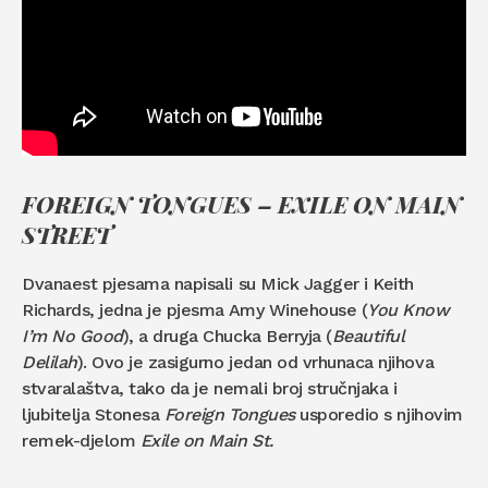
FOREIGN TONGUES – EXILE ON MAIN
STREET
Dvanaest pjesama napisali su Mick Jagger i Keith
Richards, jedna je pjesma Amy Winehouse (
You Know
I’m No Good
), a druga Chucka Berryja (
Beautiful
Delilah
). Ovo je zasigurno jedan od vrhunaca njihova
stvaralaštva, tako da je nemali broj stručnjaka i
ljubitelja Stonesa
Foreign Tongues
usporedio s njihovim
remek-djelom
Exile on Main St.