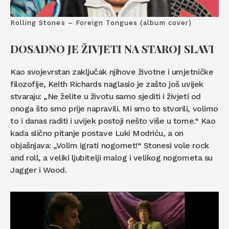
Rolling Stones – Foreign Tongues (album cover)
DOSADNO JE ŽIVJETI NA STAROJ SLAVI
Kao svojevrstan zaključak njihove životne i umjetničke
filozofije, Keith Richards naglasio je zašto još uvijek
stvaraju: „Ne želite u životu samo sjediti i živjeti od
onoga što smo prije napravili. Mi smo to stvorili, volimo
to i danas raditi i uvijek postoji nešto više u tome.“ Kao
kada slično pitanje postave Luki Modriću, a on
objašnjava: „Volim igrati nogomet!“ Stonesi vole rock
and roll, a veliki ljubitelji malog i velikog nogometa su
Jagger i Wood.