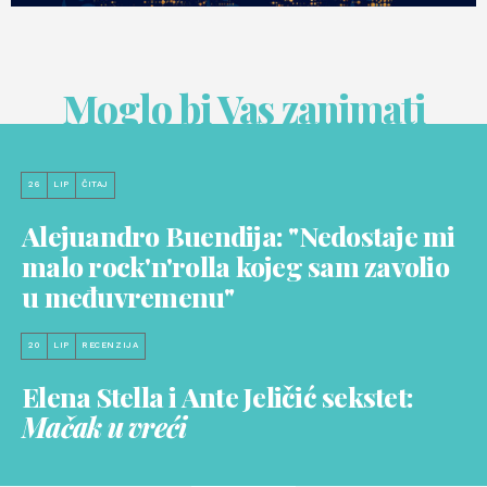
Moglo bi Vas zanimati
26
LIP
ČITAJ
Alejuandro Buendija: "Nedostaje mi
malo rock'n'rolla kojeg sam zavolio
u međuvremenu"
20
LIP
RECENZIJA
Elena Stella i Ante Jeličić sekstet:
Mačak u vreći