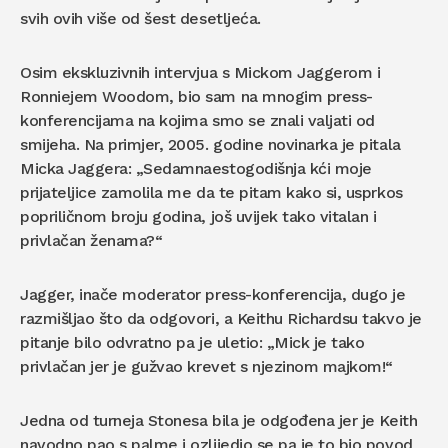
svih ovih više od šest desetljeća.
Osim ekskluzivnih intervjua s Mickom Jaggerom i
Ronniejem Woodom, bio sam na mnogim press-
konferencijama na kojima smo se znali valjati od
smijeha. Na primjer, 2005. godine novinarka je pitala
Micka Jaggera: „Sedamnaestogodišnja kći moje
prijateljice zamolila me da te pitam kako si, usprkos
popriličnom broju godina, još uvijek tako vitalan i
privlačan ženama?“
Jagger, inače moderator press-konferencija, dugo je
razmišljao što da odgovori, a Keithu Richardsu takvo je
pitanje bilo odvratno pa je uletio: „Mick je tako
privlačan jer je gužvao krevet s njezinom majkom!“
Jedna od turneja Stonesa bila je odgođena jer je Keith
navodno pao s palme i ozlijedio se pa je to bio povod