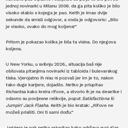
jednoj novinarki u Milanu 2006. da ga pita koliko je bilo
visoko stablo s kojega je pao. Keith je imao dvije
sekunde da smisli odgovor, a onda je odgovorio: „Bilo
je visoko, ovako do mog koljena!“
Pritom je pokazao kolika je bila ta visina. Do njegova
koljena.
U New Yorku, u svibnju 2026., situacija baš nije
obilovala pitanjima novinarki iz tabloida i bulevarskog
tiska. Vjerojatno ih nisu ni pozvali jer im je to, nakon
tako duge karijere, dojadilo. Netko je priupitao
Richardsa kako kreira rifove, a stvorio ih je na desetke i
odavno su povijesne relikvije, poput
Satisfactiona
ili
Jumpin’ Jack Flasha
. Keith je bio kratak: „Rifove ne
možeš prisiliti. Oni ti sami dođu.“
Jaggera je pak netko priupitao kako održava svoj glas,