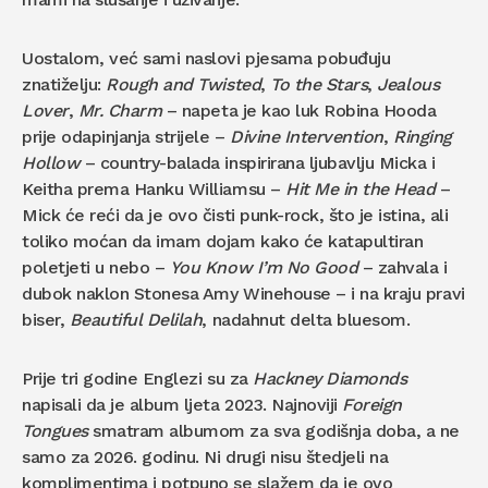
Uostalom, već sami naslovi pjesama pobuđuju
znatiželju:
Rough and Twisted
,
To the Stars
,
Jealous
Lover
,
Mr. Charm
– napeta je kao luk Robina Hooda
prije odapinjanja strijele –
Divine Intervention
,
Ringing
Hollow
– country-balada inspirirana ljubavlju Micka i
Keitha prema Hanku Williamsu –
Hit Me in the Head
–
Mick će reći da je ovo čisti punk-rock, što je istina, ali
toliko moćan da imam dojam kako će katapultiran
poletjeti u nebo –
You Know I’m No Good
– zahvala i
dubok naklon Stonesa Amy Winehouse – i na kraju pravi
biser,
Beautiful Delilah
, nadahnut delta bluesom.
Prije tri godine Englezi su za
Hackney Diamonds
napisali da je album ljeta 2023. Najnoviji
Foreign
Tongues
smatram albumom za sva godišnja doba, a ne
samo za 2026. godinu. Ni drugi nisu štedjeli na
komplimentima i potpuno se slažem da je ovo