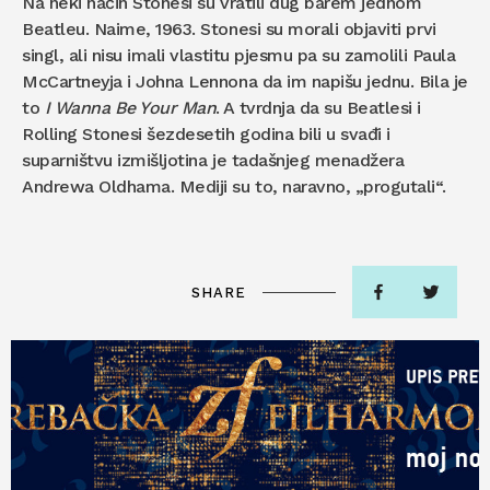
Na neki način Stonesi su vratili dug barem jednom
Beatleu. Naime, 1963. Stonesi su morali objaviti prvi
singl, ali nisu imali vlastitu pjesmu pa su zamolili Paula
McCartneyja i Johna Lennona da im napišu jednu. Bila je
to
I Wanna Be Your Man
. A tvrdnja da su Beatlesi i
Rolling Stonesi šezdesetih godina bili u svađi i
suparništvu izmišljotina je tadašnjeg menadžera
Andrewa Oldhama. Mediji su to, naravno, „progutali“.
SHARE