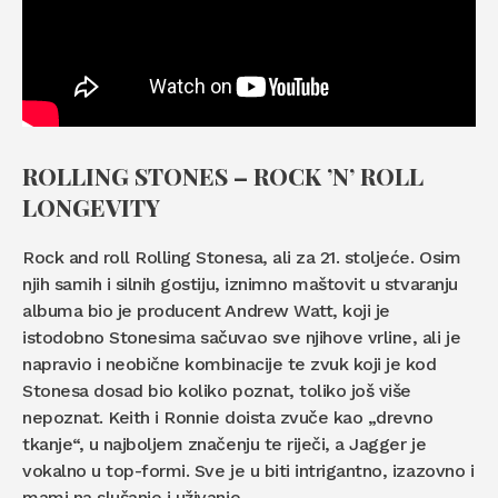
ROLLING STONES – ROCK ’N’ ROLL
LONGEVITY
Rock and roll Rolling Stonesa, ali za 21. stoljeće. Osim
njih samih i silnih gostiju, iznimno maštovit u stvaranju
albuma bio je producent Andrew Watt, koji je
istodobno Stonesima sačuvao sve njihove vrline, ali je
napravio i neobične kombinacije te zvuk koji je kod
Stonesa dosad bio koliko poznat, toliko još više
nepoznat. Keith i Ronnie doista zvuče kao „drevno
tkanje“, u najboljem značenju te riječi, a Jagger je
vokalno u top-formi. Sve je u biti intrigantno, izazovno i
mami na slušanje i uživanje.