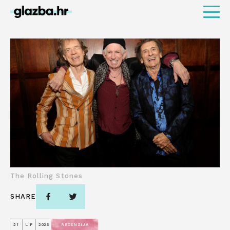
The Rolling Stones
SHARE
21
LIP
2026
RECENZIJA