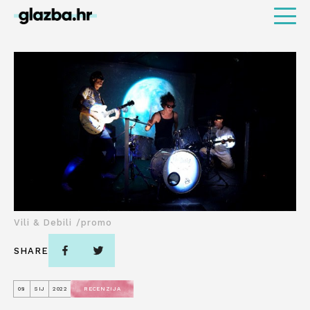
Vili & Debili /promo
SHARE
08
SIJ
2022
RECENZIJA