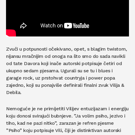
Zvuči u potpunosti očekivano, opet, s blagim twistom,
nijansu mračnijim od onoga na što smo do sada navikli
od tate Davora koji inače autorski potpisuje četiri od
ukupno sedam pjesama. Ugurali su se tu i blues i
garage rock, uz prstohvat countryja i power popa
zajedno, koji su ponajviše definirali finalni zvuk Vilija &
Debila.
Nemoguće je ne primijetiti Vilijev entuzijazam i energiju
koju donosi svirajući bubnjeve. ”Ja volim psiho, jezivo i
tiho, kad ne pazi nitko”, zarazan je refren pjesme
”Psiho” koju potpisuje Vili, čiji je distinktivan autorski