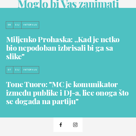
Moglo bi Vas zanimati
09
SIJ
INTERVJU
Miljenko Prohaska: „Kad je netko
bio nepodoban izbrisali bi ga sa
slike"
07
SIJ
INTERVJU
Tone Tuoro: "MC je komunikator
između publike i DJ-a, lice onoga što
se događa na partiju"