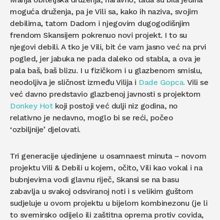
moguća druženja, pa je Vili sa, kako ih naziva, svojim
debilima, tatom Dadom i njegovim dugogodišnjim
frendom Skansijem pokrenuo novi projekt. I to su
njegovi debili. A tko je Vili, bit će vam jasno već na prvi
pogled, jer jabuka ne pada daleko od stabla, a ova je
pala baš, baš blizu. I u fizičkom i u glazbenom smislu,
neodoljiva je sličnost između Vilija i
Dade Gopca.
Vili se
već davno predstavio glazbenoj javnosti s projektom
Donkey Hot
koji postoji već dulji niz godina, no
relativno je nedavno, moglo bi se reći, počeo
‘ozbiljnije’ djelovati.
Tri generacije ujedinjene u osamnaest minuta – novom
projektu Vili & Debili u kojem, očito, Vili kao vokal i na
bubnjevima vodi glavnu riječ, Skansi se na basu
zabavlja u svakoj odsviranoj noti i s velikim guštom
sudjeluje u ovom projektu u bijelom kombinezonu (je li
to svemirsko odijelo ili zaštitna oprema protiv covida,