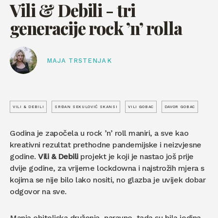
Vili & Debili - tri
generacije rock ’n’ rolla
MAJA TRSTENJAK
VILI & DEBILI
SRĐAN SEKULOVIĆ SKANSI
VILI GOBAC
DAVOR GOBAC
Godina je započela u rock ’n’ roll maniri, a sve kao
kreativni rezultat prethodne pandemijske i neizvjesne
godine.
Vili & Debili
projekt je koji je nastao još prije
dvije godine, za vrijeme lockdowna i najstrožih mjera s
kojima se nije bilo lako nositi, no glazba je uvijek dobar
odgovor na sve.
Manja obiteljska druženja, naravno, tada su bila jedina