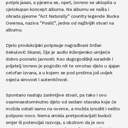
potpis jasan, a pjesma se, opet, izvrsno se uklopila u
cjelokupan koncept albuma. Na albumu se našla i
obrada pjesme ”Act Naturally” country legende Bucka
Owensa, naziva ”Poslić”, jedna od najživljih stvari na
albumu.
Djelo produkcijski potpisuje nagrađivani Srđan
Sekulović Skansi, čije je audio inženjersko umijeće
dobro poznato javnosti. Kao dugogodišnji suradnik i
prijatelj izvrsno je pogodio nit te omotao djelo u sjajan
celofan izvana, a u kojem se pod prstima još uvijek
osjeća sirovost i autentičnost.
Spontano nastaju zanimljive stvari, pa tako i ovo
osamnaestominutno djelo od sedam stavaka koje će
možda ostati samo na ovome, a možda izroditi i nešto
potpuno novo. Nema smisla pretpostavljati budući
smjer ili potencijal razvoja, s obzirom da je ovo