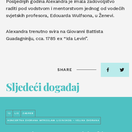
Posljednjih godina Alexandra je imala zadovoljstvo
raditi pod vodstvom i mentorstvom jednog od vodećih
svjetskih profesora, Edouarda Wulfsona, u Ženevi.
Alexandra trenutno svira na Giovanni Battista
Guadagniniju, cca. 1785 ex “Ida Levin”.
SHARE
Sljedeći događaj
12
LIS
ZAGREB
KONCERTNA DVORANA VATROSLAVA LISINSKOG – VELIKA DVORANA