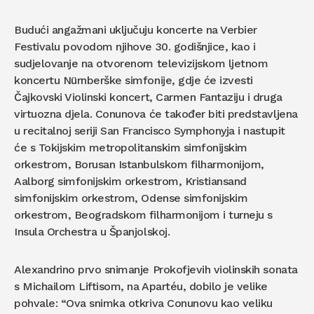
Budući angažmani uključuju koncerte na Verbier
Festivalu povodom njihove 30. godišnjice, kao i
sudjelovanje na otvorenom televizijskom ljetnom
koncertu Nürnberške simfonije, gdje će izvesti
Čajkovski Violinski koncert, Carmen Fantaziju i druga
virtuozna djela. Conunova će također biti predstavljena
u recitalnoj seriji San Francisco Symphonyja i nastupit
će s Tokijskim metropolitanskim simfonijskim
orkestrom, Borusan Istanbulskom filharmonijom,
Aalborg simfonijskim orkestrom, Kristiansand
simfonijskim orkestrom, Odense simfonijskim
orkestrom, Beogradskom filharmonijom i turneju s
Insula Orchestra u Španjolskoj.
Alexandrino prvo snimanje Prokofjevih violinskih sonata
s Michailom Liftisom, na Apartéu, dobilo je velike
pohvale: “Ova snimka otkriva Conunovu kao veliku