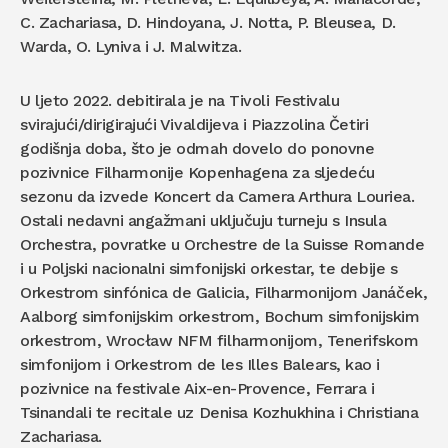
C. Zachariasa, D. Hindoyana, J. Notta, P. Bleusea, D.
Warda, O. Lyniva i J. Malwitza.
U ljeto 2022. debitirala je na Tivoli Festivalu
svirajući/dirigirajući Vivaldijeva i Piazzolina Četiri
godišnja doba, što je odmah dovelo do ponovne
pozivnice Filharmonije Kopenhagena za sljedeću
sezonu da izvede Koncert da Camera Arthura Louriea.
Ostali nedavni angažmani uključuju turneju s Insula
Orchestra, povratke u Orchestre de la Suisse Romande
i u Poljski nacionalni simfonijski orkestar, te debije s
Orkestrom sinfónica de Galicia, Filharmonijom Janáček,
Aalborg simfonijskim orkestrom, Bochum simfonijskim
orkestrom, Wrocław NFM filharmonijom, Tenerifskom
simfonijom i Orkestrom de les Illes Balears, kao i
pozivnice na festivale Aix-en-Provence, Ferrara i
Tsinandali te recitale uz Denisa Kozhukhina i Christiana
Zachariasa.