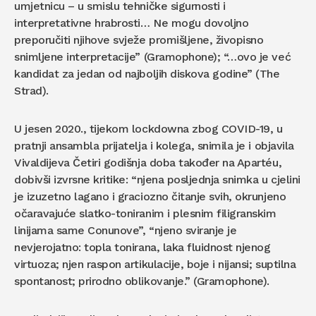
umjetnicu – u smislu tehničke sigurnosti i
interpretativne hrabrosti… Ne mogu dovoljno
preporučiti njihove svježe promišljene, živopisno
snimljene interpretacije” (Gramophone); “…ovo je već
kandidat za jedan od najboljih diskova godine” (The
Strad).
U jesen 2020., tijekom lockdowna zbog COVID-19, u
pratnji ansambla prijatelja i kolega, snimila je i objavila
Vivaldijeva Četiri godišnja doba također na Apartéu,
dobivši izvrsne kritike: “njena posljednja snimka u cjelini
je izuzetno lagano i graciozno čitanje svih, okrunjeno
očaravajuće slatko-toniranim i plesnim filigranskim
linijama same Conunove”, “njeno sviranje je
nevjerojatno: topla tonirana, laka fluidnost njenog
virtuoza; njen raspon artikulacije, boje i nijansi; suptilna
spontanost; prirodno oblikovanje.” (Gramophone).