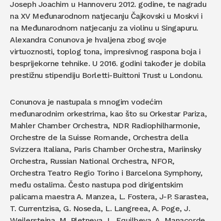
Joseph Joachim u Hannoveru 2012. godine, te nagradu
na XV Međunarodnom natjecanju Čajkovski u Moskvi i
na Međunarodnom natjecanju za violinu u Singapuru.
Alexandra Conunova je hvaljena zbog svoje
virtuoznosti, toplog tona, impresivnog raspona boja i
besprijekorne tehnike. U 2016. godini također je dobila
prestižnu stipendiju Borletti-Buittoni Trust u Londonu.
Conunova je nastupala s mnogim vodećim
međunarodnim orkestrima, kao što su Orkestar Pariza,
Mahler Chamber Orchestra, NDR Radiophilharmonie,
Orchestre de la Suisse Romande, Orchestra della
Svizzera Italiana, Paris Chamber Orchestra, Mariinsky
Orchestra, Russian National Orchestra, NFOR,
Orchestra Teatro Regio Torino i Barcelona Symphony,
među ostalima. Često nastupa pod dirigentskim
palicama maestra A. Manzea, L. Fostera, J-P. Sarastea,
T. Currentzisa, G. Noseda, L. Langreea, A. Poge, J.
Weilersteina, M. Pletneva, L. Equilbeya, A. Manacorde,