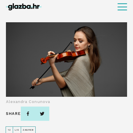
Alexandra Conunova
SHARE
12
LIS
ZAGREB