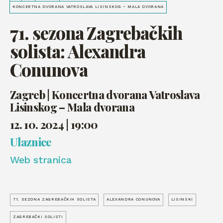
KONCERTNA DVORANA VATROSLAVA LISINSKOG – MALA DVORANA
71. sezona Zagrebačkih
solista: Alexandra
Conunova
Zagreb | Koncertna dvorana Vatroslava
Lisinskog – Mala dvorana
12. 10. 2024 | 19:00
Ulaznice
Web stranica
71. SEZONA ZAGREBAČKIH SOLISTA
ALEXANDRA CONUNOVA
LISINSKI
ZAGREBAČKI SOLISTI