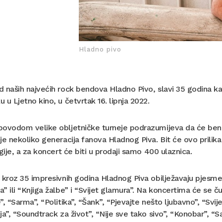
Hladno pivo
 naših najvećih rock bendova Hladno Pivo, slavi 35 godina kari
 u Ljetno kino, u četvrtak 16. lipnja 2022.
ovodom velike obljetničke turneje podrazumijeva da će bend sv
je nekoliko generacija fanova Hladnog Piva. Bit će ovo prilik
egije, a za koncert će biti u prodaji samo 400 ulaznica.
 kroz 35 impresivnih godina Hladnog Piva obilježavaju pjesme 
” ili “Knjiga žalbe” i “Svijet glamura”. Na koncertima će se č
”, “Sarma”, “Politika”, “Šank”, “Pjevajte nešto ljubavno”, “Svije
ja”, “Soundtrack za život”, “Nije sve tako sivo”, “Konobar”, “