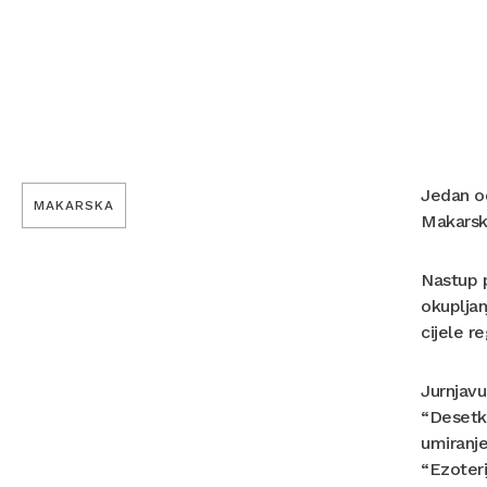
Jedan od
MAKARSKA
Makarsku
Nastup p
okupljan
cijele r
Jurnjavu
“Desetka
umiranje
“Ezoteri