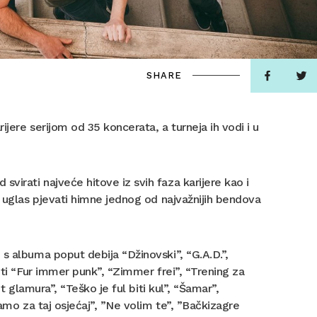
SHARE
jere serijom od 35 koncerata, a turneja ih vodi i u
irati najveće hitove iz svih faza karijere kao i
a uglas pjevati himne jednog od najvažnijih bendova
s albuma poput debija “Džinovski”, “G.A.D.”,
uti “Fur immer punk”, “Zimmer frei”, “Trening za
t glamura”, “Teško je ful biti kul”, “Šamar”,
Samo za taj osjećaj”, ”Ne volim te”, ”Bačkizagre