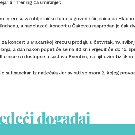
eja”ili ”Trening za umiranje”.
m interesu za obljetničku turneju govori i činjenica da Hlad
nchenu, a nadolazeći koncert u Čakovcu rasprodan je čak dva
 za koncert u Makarskoj kreću u prodaju u četvrtak, 19. svibnja
vibnja, a dan nakon popet će se na 80 kn i vrijedit će do 15. lip
Ulaznice su dostupne u sustavu Eventim, na njihovim fizičkim 
je sufinanciran iz natječaja Jer svirati se mora 2, kojeg provo
jedeći događaj