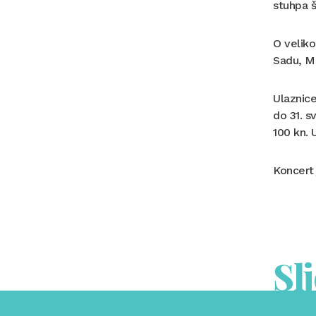
stuhpa š
O veliko
Sadu, Mü
Ulaznice
do 31. s
100 kn. 
Koncert 
Sl